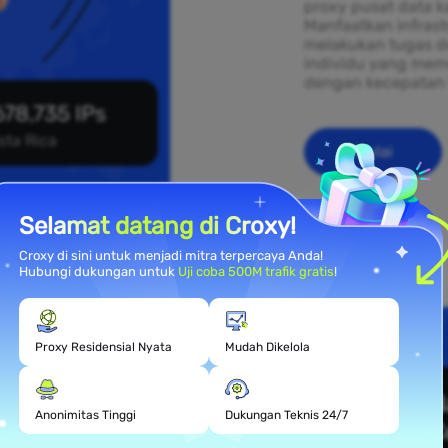
proxy pusat data ka
Manfaatkan infras
melakukan tugas d
individu yang mem
dengan kecepatan 
678,735 IPs
sta Rica
Mulai
Selamat datang di Croxy!
Croxy di sini untuk menjadi mitra terpercaya Anda!
Hubungi dukungan untuk
Uji coba 500M trafik gratis
!
mahan
Proxy Residensial Nyata
Mudah Dikelola
Anonimitas Tinggi
Dukungan Teknis 24/7
 yang tersebar di