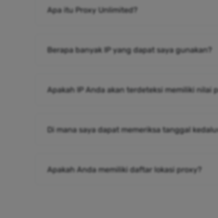
Apa itu Proxy Unlimited?
Berapa banyak IP yang dapat saya gunakan?
Apakah IP Anda akan terdeteksi memiliki nilai
Di mana saya dapat memeriksa tanggal kedalu
Apakah Anda memiliki daftar lokasi proxy?