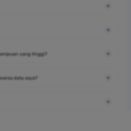
 penipuan yang tinggi?
warsa data saya?