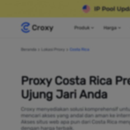
Produk
Harga
Beranda
Lokasi Proxy
Costa Rica
Proxy Costa Rica P
Ujung Jari Anda
Croxy menyediakan solusi komprehensif untu
mencari akses yang andal dan aman ke intern
Akses situs web apa pun dari Costa Rica me
dengan harga terbaik.