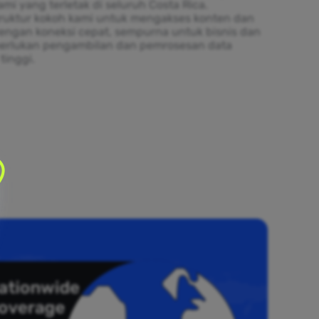
mi yang terletak di seluruh Costa Rica.
truktur kokoh kami untuk mengakses konten dan
engan koneksi cepat, sempurna untuk bisnis dan
erlukan pengambilan dan pemrosesan data
tinggi.