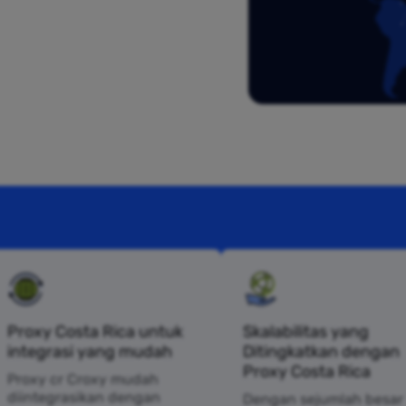
Proxy Costa Rica untuk
Skalabilitas yang
integrasi yang mudah
Ditingkatkan dengan
Proxy Costa Rica
Proxy cr Croxy mudah
diintegrasikan dengan
Dengan sejumlah besar