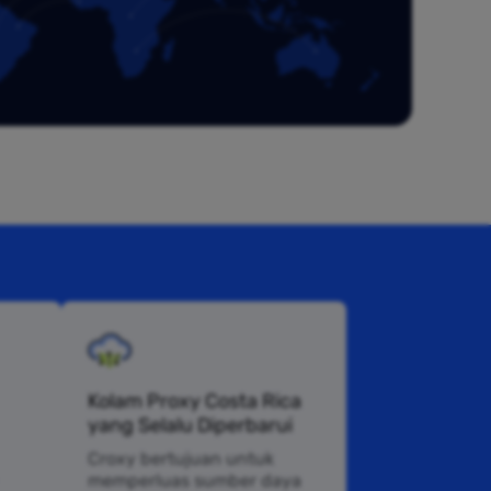
Kolam Proxy Costa Rica
yang Selalu Diperbarui
Croxy bertujuan untuk
memperluas sumber daya