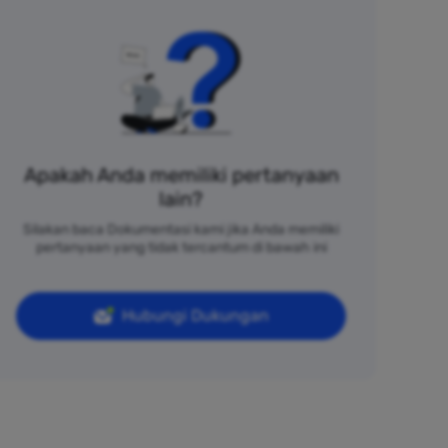
Apakah Anda memiliki pertanyaan
lain?
Silakan baca Dokumentasi kami jika Anda memiliki
pertanyaan yang tidak tercantum di bawah ini
Hubungi Dukungan