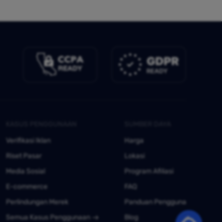
KASUS PENGGUNAAN
SUMBER DAYA
Verifikasi Iklan
Harga
Riset Pasar
Lokasi
Media Sosial
Program Afiliasi
E-commerce
FAQ
Perlindungan Merek
Panduan Pengguna
Semua Kasus Penggunaan
Blog