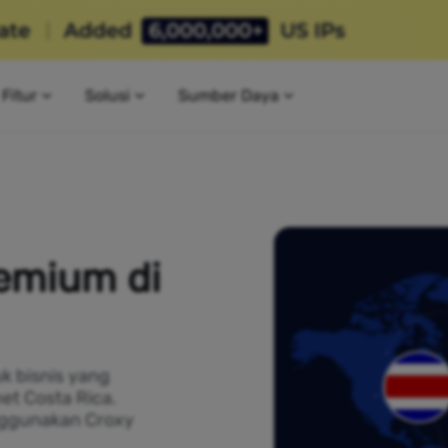
Fitur
Solusi
Sumber Daya
remium di
k bisnis yang
et Costa Rica.
nggunakan Croxy