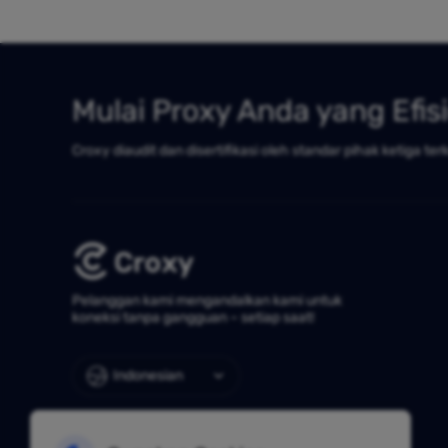
Mulai Proxy Anda yang Efis
Croxy diaudit dan disertifikasi oleh standar pihak ketiga ter
Pelanggan kami mengandalkan kami untuk
koneksi tanpa gangguan – setiap saat!
Indonesian