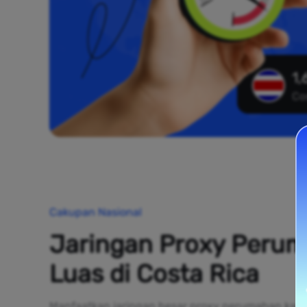
1,
Co
Cakupan Nasional
Jaringan Proxy Peru
Luas di Costa Rica
Manfaatkan jaringan besar proxy perumahan kami