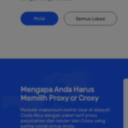
Mulai
Semua Lokasi
Mengapa Anda Harus
Memilih Proxy cr Croxy
Perbaiki maksimum metrik lokal di wilayah
Costa Rica dengan paket tarif proxy
perumahan dan seluler dari Croxy yang
paling cocok untuk Anda.