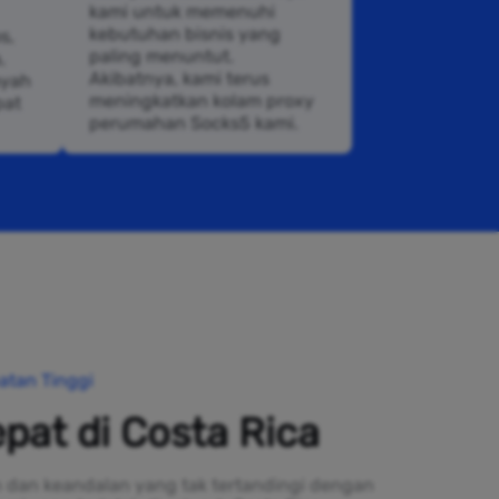
kami untuk memenuhi
kebutuhan bisnis yang
s,
paling menuntut.
,
Akibatnya, kami terus
ayah
meningkatkan kolam proxy
pat
perumahan Socks5 kami.
atan Tinggi
pat di Costa Rica
 dan keandalan yang tak tertandingi dengan