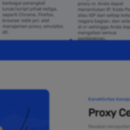
berbagai perangkat
proxy cr, Anda dapat
lunak/script pihak ketiga,
menentukan IP, Kode Po
seperti Chrome, Firefox,
atau ISP dari setiap kota
browser sidik jari, alat
negara bagian, dan wil
manajemen proxy, emulator,
di cr sehingga Anda da
dll.
mengatasi semua
pemblokiran.
Konektivitas Kecep
Proxy Ce
Rasakan kecepatan