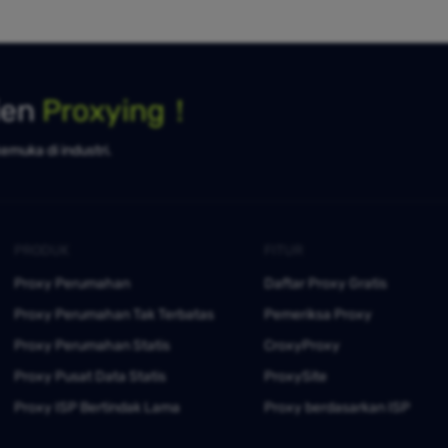
ien
Proxying！
kemuka di industri.
PRODUK
FITUR
Proxy Perumahan
Daftar Proxy Gratis
Proxy Perumahan Tak Terbatas
Pemeriksa Proxy
Proxy Perumahan Statis
CroxyProxy
Proxy Pusat Data Statis
ProxySite
Proxy ISP Bertindak Lama
Proxy berdasarkan ISP