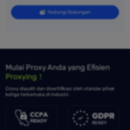
Hubungi Dukungan
Mulai Proxy Anda yang Efisien
Proxying！
Croxy diaudit dan disertifikasi oleh standar pihak
ketiga terkemuka di industri.