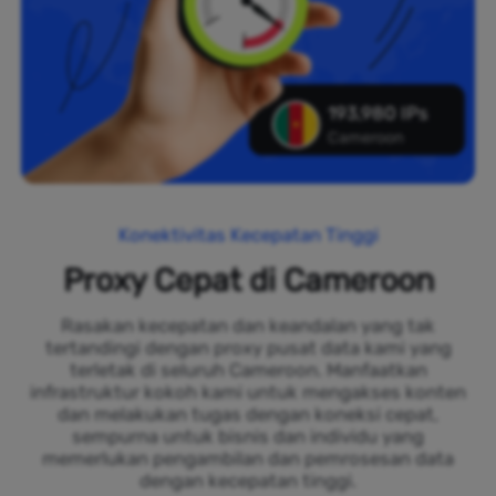
193,980 IPs
Cameroon
Konektivitas Kecepatan Tinggi
Proxy Cepat di Cameroon
Rasakan kecepatan dan keandalan yang tak
tertandingi dengan proxy pusat data kami yang
terletak di seluruh Cameroon. Manfaatkan
infrastruktur kokoh kami untuk mengakses konten
dan melakukan tugas dengan koneksi cepat,
sempurna untuk bisnis dan individu yang
memerlukan pengambilan dan pemrosesan data
dengan kecepatan tinggi.