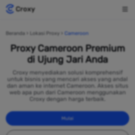
Beranda
Lokasi Proxy
Cameroon
Proxy Cameroon Premium
di Ujung Jari Anda
Croxy menyediakan solusi komprehensif
untuk bisnis yang mencari akses yang andal
dan aman ke internet Cameroon. Akses situs
web apa pun dari Cameroon menggunakan
Croxy dengan harga terbaik.
Mulai