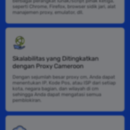
berbagai perangkat lunak/script pihak ketiga,
seperti Chrome, Firefox, browser sidik jari, alat
manajemen proxy, emulator, dll.
Skalabilitas yang Ditingkatkan
dengan Proxy Cameroon
Dengan sejumlah besar proxy cm, Anda dapat
menentukan IP, Kode Pos, atau ISP dari setiap
kota, negara bagian, dan wilayah di cm
sehingga Anda dapat mengatasi semua
pemblokiran.