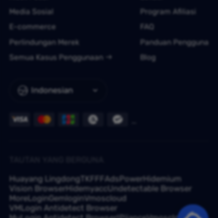
Media Sosial
Program Afiliasi
E-commerce
FAQ
Perlindungan Merek
Panduan Pengguna
Semua Kasus Penggunaan
Blog
Indonesian
TAUTAN YANG BERGUNA
Huayang Lingdong
TKFFF
AdsPower
Hidemium
Vision Browser
Hidemyacc
Undetectable Browser
MoreLogin
Gemlogin
Vmoscloud
VMLogin Antidetect Browser
MuLogin Antidetect Browser
IPjiance
Vmoscloud