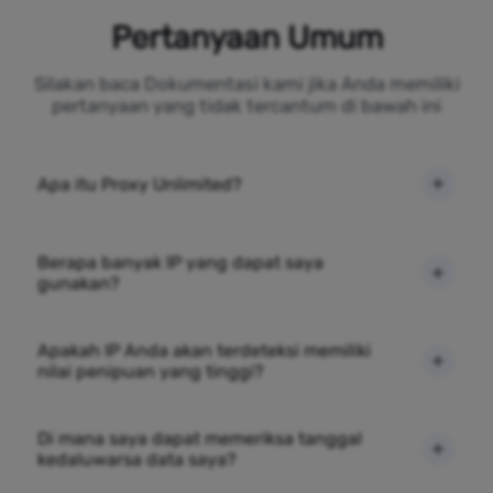
Pertanyaan Umum
Silakan baca Dokumentasi kami jika Anda memiliki
pertanyaan yang tidak tercantum di bawah ini
Apa itu Proxy Unlimited?
Berapa banyak IP yang dapat saya
gunakan?
Apakah IP Anda akan terdeteksi memiliki
nilai penipuan yang tinggi?
Di mana saya dapat memeriksa tanggal
kedaluwarsa data saya?