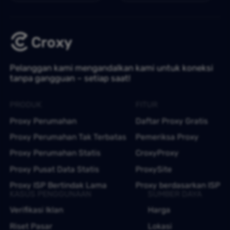
Pelanggan kami mengandalkan kami untuk koneksi
tanpa gangguan – setiap saat!
PRODUK
FITUR
Proxy Perumahan
Daftar Proxy Gratis
Proxy Perumahan Tak Terbatas
Pemeriksa Proxy
Proxy Perumahan Statis
CroxyProxy
Proxy Pusat Data Statis
ProxySite
Proxy ISP Bertindak Lama
Proxy berdasarkan ISP
KASUS PENGGUNAAN
SUMBER DAYA
Verifikasi Iklan
Harga
Riset Pasar
Lokasi