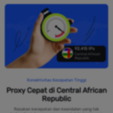
92,415 IPs
Central African
Republic
Konektivitas Kecepatan Tinggi
Proxy Cepat di Central African
Republic
Rasakan kecepatan dan keandalan yang tak