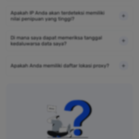
Apakah IP Anda akan terdeteksi memiliki
nilai penipuan yang tinggi?
Di mana saya dapat memeriksa tanggal
kedaluwarsa data saya?
Apakah Anda memiliki daftar lokasi proxy?