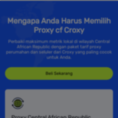
Mengapa Anda Harus Memilih
Proxy cf Croxy
Perbaiki maksimum metrik lokal di wilayah Central
African Republic dengan paket tarif proxy
perumahan dan seluler dari Croxy yang paling cocok
untuk Anda.
Beli Sekarang
Proxy Central African Republic