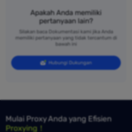
Apakah Anda memiliki
pertanyaan lain?
Silakan baca Dokumentasi kami jika Anda
memiliki pertanyaan yang tidak tercantum di
bawah ini
Hubungi Dukungan
Mulai Proxy Anda yang Efisien
Proxying！