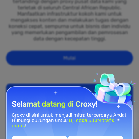
tertandingi dengan proxy pusat data kami yang
terletak di seluruh Central African Republic.
Manfaatkan infrastruktur kokoh kami untuk
mengakses konten dan melakukan tugas dengan
koneksi cepat, sempurna untuk bisnis dan individu
yang memerlukan pengambilan dan pemrosesan
data dengan kecepatan tinggi.
Mulai
Selamat datang di Croxy!
Croxy di sini untuk menjadi mitra terpercaya Anda!
Hubungi dukungan untuk
Uji coba 500M trafik
gratis
!