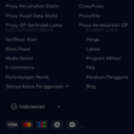
Proxy Perumahan Statis
CroxyProxy
Proxy Pusat Data Statis
ProxySite
Proxy ISP Bertindak Lama
Proxy berdasarkan ISP
KASUS PENGGUNAAN
SUMBER DAYA
Verifikasi Iklan
Harga
Riset Pasar
Lokasi
Media Sosial
Program Afiliasi
E-commerce
FAQ
Perlindungan Merek
Panduan Pengguna
Semua Kasus Penggunaan
Blog
Indonesian