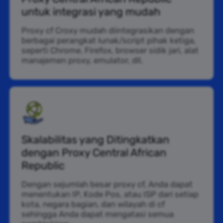
untuk integrasi yang mudah
Proxy cf Croxy mudah diintegrasikan dengan
berbagai perangkat lunak/script pihak ketiga,
seperti Chrome, Firefox, browser sidik jari, alat
manajemen proxy, emulator, dll.
Skalabilitas yang Ditingkatkan
dengan Proxy Central African
Republic
Dengan sejumlah besar proxy cf, Anda dapat
menentukan IP, Kode Pos, atau ISP dari setiap
kota, negara bagian, dan wilayah di cf
sehingga Anda dapat mengatasi semua