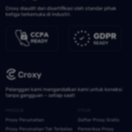
Croxy diaudit dan disertifikasi oleh standar pihak
ketiga terkemuka di industri.
Pelanggan kami mengandalkan kami untuk koneksi
tanpa gangguan – setiap saat!
PRODUK
FITUR
Proxy Perumahan
Daftar Proxy Gratis
Proxy Perumahan Tak Terbatas
Pemeriksa Proxy