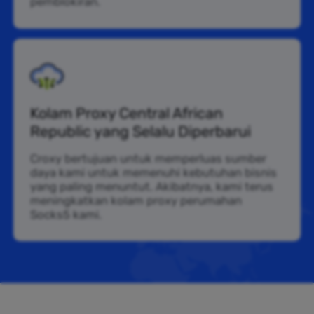
pemblokiran.
Kolam Proxy Central African
Republic yang Selalu Diperbarui
Croxy bertujuan untuk memperluas sumber
daya kami untuk memenuhi kebutuhan bisnis
yang paling menuntut. Akibatnya, kami terus
meningkatkan kolam proxy perumahan
Socks5 kami.