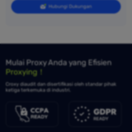
Hubungi Dukungan
Mulai Proxy Anda yang Efisien
Proxying！
Croxy diaudit dan disertifikasi oleh standar pihak
ketiga terkemuka di industri.