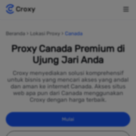
Beranda
Lokasi Proxy
Canada
Proxy Canada Premium di
Ujung Jari Anda
Croxy menyediakan solusi komprehensif
untuk bisnis yang mencari akses yang andal
dan aman ke internet Canada. Akses situs
web apa pun dari Canada menggunakan
Croxy dengan harga terbaik.
Mulai