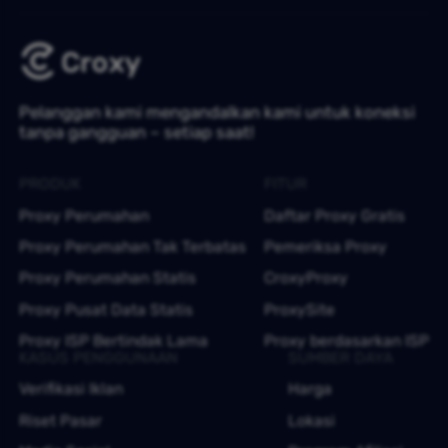
Pelanggan kami mengandalkan kami untuk koneksi
tanpa gangguan – setiap saat!
PRODUK
FITUR
Proxy Perumahan
Daftar Proxy Gratis
Proxy Perumahan Tak Terbatas
Pemeriksa Proxy
Proxy Perumahan Statis
CroxyProxy
Proxy Pusat Data Statis
ProxySite
Proxy ISP Bertindak Lama
Proxy berdasarkan ISP
KASUS PENGGUNAAN
SUMBER DAYA
Verifikasi Iklan
Harga
Riset Pasar
Lokasi