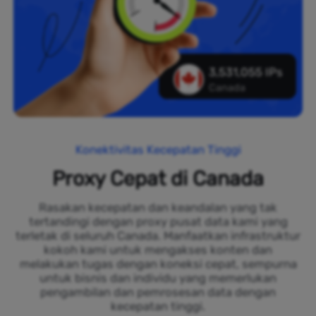
3,531,055 IPs
Canada
Konektivitas Kecepatan Tinggi
Proxy Cepat di Canada
Rasakan kecepatan dan keandalan yang tak
tertandingi dengan proxy pusat data kami yang
terletak di seluruh Canada. Manfaatkan infrastruktur
kokoh kami untuk mengakses konten dan
melakukan tugas dengan koneksi cepat, sempurna
untuk bisnis dan individu yang memerlukan
pengambilan dan pemrosesan data dengan
kecepatan tinggi.