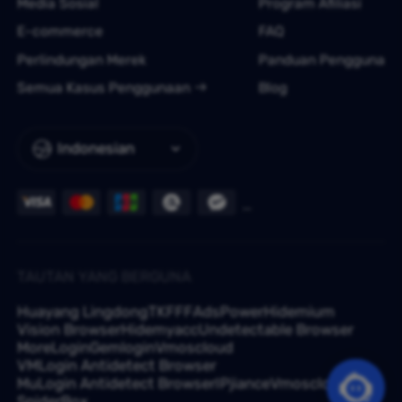
Media Sosial
Program Afiliasi
E-commerce
FAQ
Perlindungan Merek
Panduan Pengguna
Semua Kasus Penggunaan
Blog
Indonesian
TAUTAN YANG BERGUNA
Huayang Lingdong
TKFFF
AdsPower
Hidemium
Vision Browser
Hidemyacc
Undetectable Browser
MoreLogin
Gemlogin
Vmoscloud
VMLogin Antidetect Browser
MuLogin Antidetect Browser
IPjiance
Vmoscloud
SpiderBox