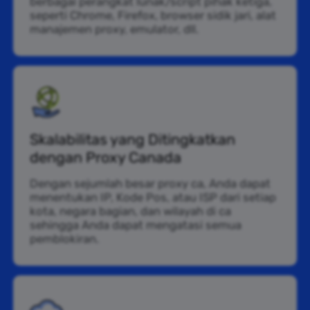
berbagai perangkat lunak/script pihak ketiga,
seperti Chrome, Firefox, browser sidik jari, alat
manajemen proxy, emulator, dll.
Skalabilitas yang Ditingkatkan
dengan Proxy Canada
Dengan sejumlah besar proxy ca, Anda dapat
menentukan IP, Kode Pos, atau ISP dari setiap
kota, negara bagian, dan wilayah di ca
sehingga Anda dapat mengatasi semua
pemblokiran.