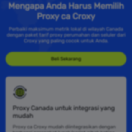
Mengapa Anda Harus Memilih
Proxy ca Croxy
Perbaiki maksimum metrik lokal di wilayah Canada
dengan paket tarif proxy perumahan dan seluler dari
Croxy yang paling cocok untuk Anda.
Beli Sekarang
Proxy Canada untuk integrasi yang
mudah
Proxy ca Croxy mudah diintegrasikan dengan