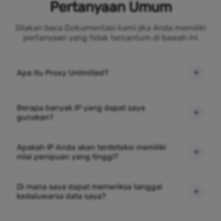
Pertanyaan Umum
Silakan baca Dokumentasi kami jika Anda memiliki
pertanyaan yang tidak tercantum di bawah ini
Apa itu Proxy Unlimited?
Berapa banyak IP yang dapat saya
gunakan?
Apakah IP Anda akan terdeteksi memiliki
nilai penipuan yang tinggi?
Di mana saya dapat memeriksa tanggal
kedaluwarsa data saya?