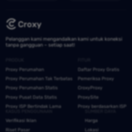
Pelanggan kami mengandalkan kami untuk koneksi
tanpa gangguan – setiap saat!
PRODUK
FITUR
Proxy Perumahan
Daftar Proxy Gratis
Proxy Perumahan Tak Terbatas
Pemeriksa Proxy
Proxy Perumahan Statis
CroxyProxy
Proxy Pusat Data Statis
ProxySite
Proxy ISP Bertindak Lama
Proxy berdasarkan ISP
KASUS PENGGUNAAN
SUMBER DAYA
Verifikasi Iklan
Harga
Riset Pasar
Lokasi