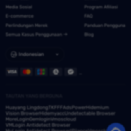
Media Sosial
Program Afiliasi
E-commerce
FAQ
Perlindungan Merek
Panduan Pengguna
Semua Kasus Penggunaan
Blog
Indonesian
TAUTAN YANG BERGUNA
Huayang Lingdong
TKFFF
AdsPower
Hidemium
Vision Browser
Hidemyacc
Undetectable Browser
MoreLogin
Gemlogin
Vmoscloud
VMLogin Antidetect Browser
MuLogin Antidetect Browser
IPjiance
Vmoscloud