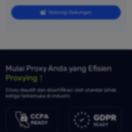
Hubungi Dukungan
Mulai Proxy Anda yang Efisien
Proxying！
Croxy diaudit dan disertifikasi oleh standar pihak
ketiga terkemuka di industri.