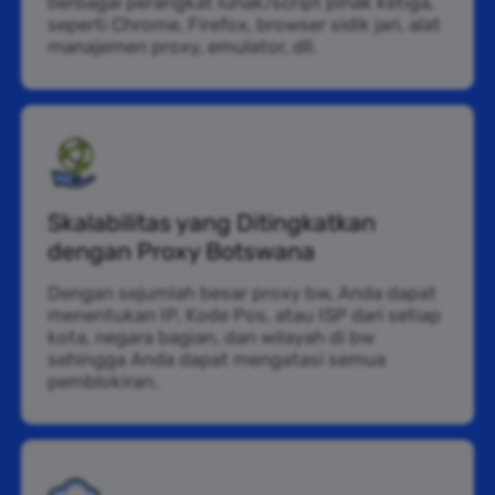
berbagai perangkat lunak/script pihak ketiga,
seperti Chrome, Firefox, browser sidik jari, alat
manajemen proxy, emulator, dll.
Skalabilitas yang Ditingkatkan
dengan Proxy Botswana
Dengan sejumlah besar proxy bw, Anda dapat
menentukan IP, Kode Pos, atau ISP dari setiap
kota, negara bagian, dan wilayah di bw
sehingga Anda dapat mengatasi semua
pemblokiran.