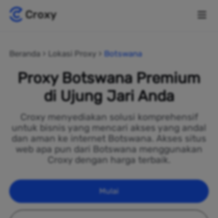
Beranda
Lokasi Proxy
Botswana
Proxy Botswana Premium
di Ujung Jari Anda
Croxy menyediakan solusi komprehensif
untuk bisnis yang mencari akses yang andal
dan aman ke internet Botswana. Akses situs
web apa pun dari Botswana menggunakan
Croxy dengan harga terbaik.
Mulai