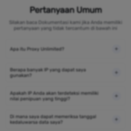
Pertanyaan Umum
Silakan baca Dokumentasi kami jika Anda memiliki
pertanyaan yang tidak tercantum di bawah ini
Apa itu Proxy Unlimited?
Berapa banyak IP yang dapat saya
gunakan?
Apakah IP Anda akan terdeteksi memiliki
nilai penipuan yang tinggi?
Di mana saya dapat memeriksa tanggal
kedaluwarsa data saya?