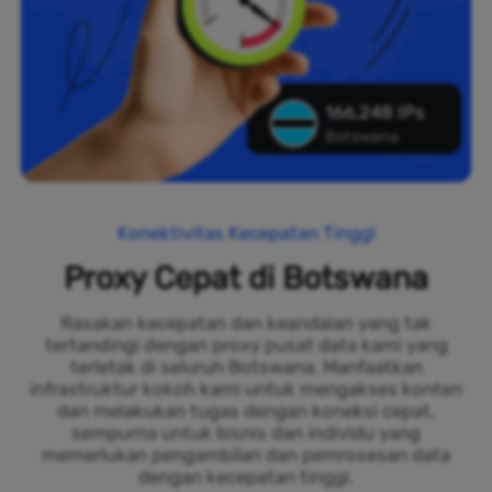
166,248 IPs
Botswana
Konektivitas Kecepatan Tinggi
Proxy Cepat di Botswana
Rasakan kecepatan dan keandalan yang tak
tertandingi dengan proxy pusat data kami yang
terletak di seluruh Botswana. Manfaatkan
infrastruktur kokoh kami untuk mengakses konten
dan melakukan tugas dengan koneksi cepat,
sempurna untuk bisnis dan individu yang
memerlukan pengambilan dan pemrosesan data
dengan kecepatan tinggi.