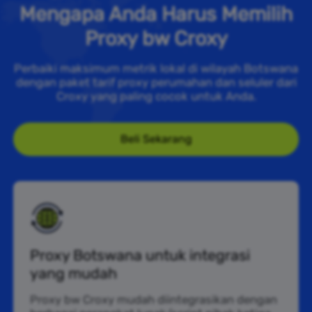
Mengapa Anda Harus Memilih
Proxy bw Croxy
Perbaiki maksimum metrik lokal di wilayah Botswana
dengan paket tarif proxy perumahan dan seluler dari
Croxy yang paling cocok untuk Anda.
Beli Sekarang
Proxy Botswana untuk integrasi
yang mudah
Proxy bw Croxy mudah diintegrasikan dengan