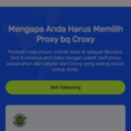
Mengapa Anda Harus Memilih
Proxy bq Croxy
Perbaiki maksimum metrik lokal di wilayah Bonaire,
Sint Eustatius and Saba dengan paket tarif proxy
perumahan dan seluler dari Croxy yang paling cocok
untuk Anda.
Beli Sekarang