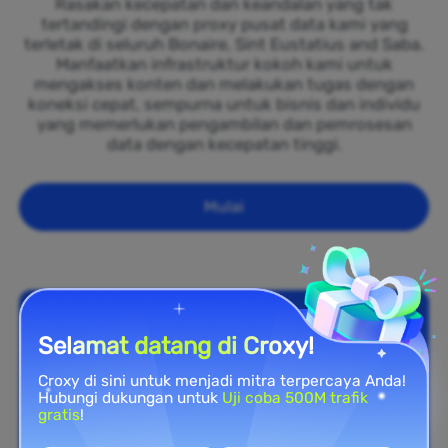
Rasakan kecepatan dan keandalan yang tak
tertandingi dengan proxy pusat data kami yang
terletak di seluruh Bonaire, Sint Eustatius and Saba.
Manfaatkan infrastruktur kokoh kami untuk
mengakses konten dan melakukan tugas dengan
koneksi cepat, sempurna untuk bisnis dan individu
yang memerlukan pengambilan dan pemrosesan
data dengan kecepatan tinggi.
Mulai
Selamat datang di Croxy!
Croxy di sini untuk menjadi mitra terpercaya Anda!
Hubungi dukungan untuk
Uji coba 500M trafik
gratis
!