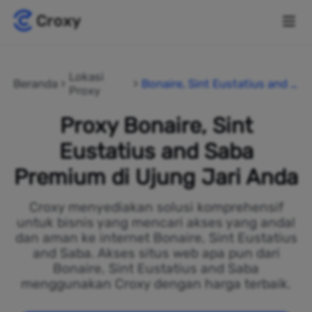
Lokasi
Beranda
Bonaire, Sint Eustatius and S
Proxy
aba
Proxy Bonaire, Sint
Eustatius and Saba
Premium di Ujung Jari Anda
Croxy menyediakan solusi komprehensif
untuk bisnis yang mencari akses yang andal
dan aman ke internet Bonaire, Sint Eustatius
and Saba. Akses situs web apa pun dari
Bonaire, Sint Eustatius and Saba
menggunakan Croxy dengan harga terbaik.