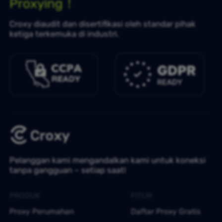
Proxying！
Croxy diaudit dan disertifikasi oleh standar pihak
ketiga terkemuka di industri.
Pelanggan kami mengandalkan kami untuk koneksi
tanpa gangguan – setiap saat!
PRODUK
FITUR
Proxy Perumahan
Daftar Proxy Gratis