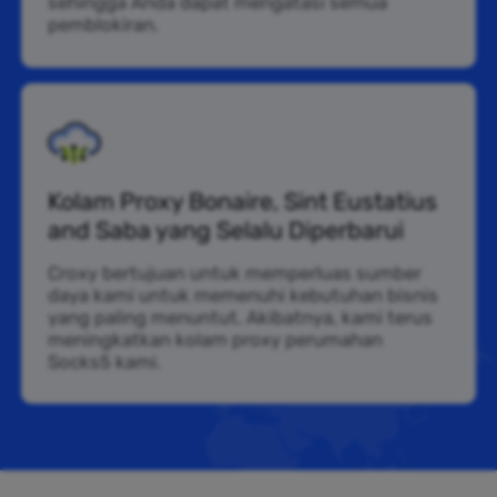
sehingga Anda dapat mengatasi semua
pemblokiran.
Kolam Proxy Bonaire, Sint Eustatius
and Saba yang Selalu Diperbarui
Croxy bertujuan untuk memperluas sumber
daya kami untuk memenuhi kebutuhan bisnis
yang paling menuntut. Akibatnya, kami terus
meningkatkan kolam proxy perumahan
Socks5 kami.