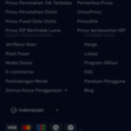
Proxy Perumahan Tak Terbatas
Pemeriksa Proxy
Proxy Perumahan Statis
CroxyProxy
Proxy Pusat Data Statis
ProxySite
Proxy ISP Bertindak Lama
Proxy berdasarkan ISP
KASUS PENGGUNAAN
SUMBER DAYA
Verifikasi Iklan
Harga
Riset Pasar
Lokasi
Media Sosial
Program Afiliasi
E-commerce
FAQ
Perlindungan Merek
Panduan Pengguna
Semua Kasus Penggunaan
Blog
Indonesian