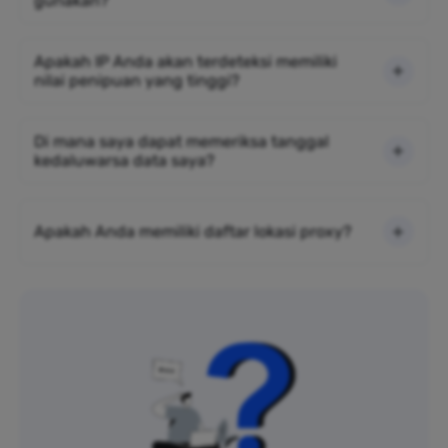
gunakan?
Apakah IP Anda akan terdeteksi memiliki
nilai penipuan yang tinggi?
Di mana saya dapat memeriksa tanggal
kedaluwarsa data saya?
Apakah Anda memiliki daftar lokasi proxy?