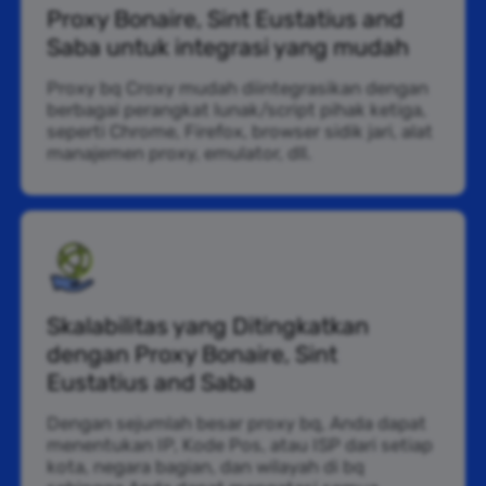
Proxy Bonaire, Sint Eustatius and
Saba untuk integrasi yang mudah
Proxy bq Croxy mudah diintegrasikan dengan
berbagai perangkat lunak/script pihak ketiga,
seperti Chrome, Firefox, browser sidik jari, alat
manajemen proxy, emulator, dll.
Skalabilitas yang Ditingkatkan
dengan Proxy Bonaire, Sint
Eustatius and Saba
Dengan sejumlah besar proxy bq, Anda dapat
menentukan IP, Kode Pos, atau ISP dari setiap
kota, negara bagian, dan wilayah di bq