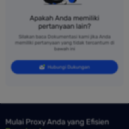
Apakah Anda memiliki
pertanyaan lain?
Silakan baca Dokumentasi kami jika Anda
memiliki pertanyaan yang tidak tercantum di
bawah ini
Hubungi Dukungan
Mulai Proxy Anda yang Efisien