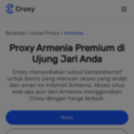
Beranda
Lokasi Proxy
Armenia
Proxy Armenia Premium di
Ujung Jari Anda
Croxy menyediakan solusi komprehensif
untuk bisnis yang mencari akses yang andal
dan aman ke internet Armenia. Akses situs
web apa pun dari Armenia menggunakan
Croxy dengan harga terbaik.
Mulai