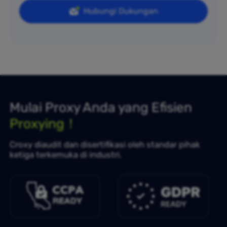
Hubungi Dukungan
Mulai Proxy Anda yang Efisien
Proxying！
Croxy diaudit dan disertifikasi oleh standar pihak
ketiga terkemuka di industri.