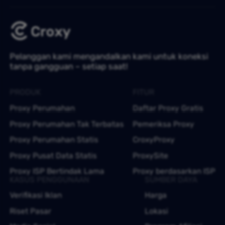
Pelanggan kami mengandalkan kami untuk koneksi
tanpa gangguan – setiap saat!
PRODUK
FITUR
Proxy Perumahan
Daftar Proxy Gratis
Proxy Perumahan Tak Terbatas
Pemeriksa Proxy
Proxy Perumahan Statis
CroxyProxy
Proxy Pusat Data Statis
ProxySite
Proxy ISP Bertindak Lama
Proxy berdasarkan ISP
KASUS PENGGUNAAN
SUMBER DAYA
Verifikasi Iklan
Harga
Riset Pasar
Lokasi