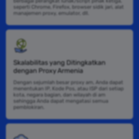
berbagai perangkat lunak/script pihak ketiga,
seperti Chrome, Firefox, browser sidik jari, alat
manajemen proxy, emulator, dll.
Skalabilitas yang Ditingkatkan
dengan Proxy Armenia
Dengan sejumlah besar proxy am, Anda dapat
menentukan IP, Kode Pos, atau ISP dari setiap
kota, negara bagian, dan wilayah di am
sehingga Anda dapat mengatasi semua
pemblokiran.