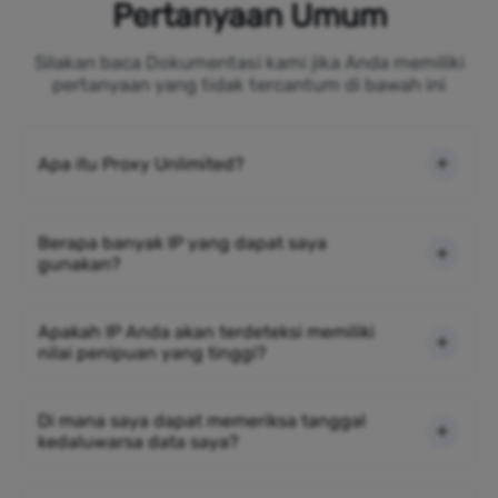
Pertanyaan Umum
Silakan baca Dokumentasi kami jika Anda memiliki
pertanyaan yang tidak tercantum di bawah ini
Apa itu Proxy Unlimited?
Berapa banyak IP yang dapat saya
gunakan?
Apakah IP Anda akan terdeteksi memiliki
nilai penipuan yang tinggi?
Di mana saya dapat memeriksa tanggal
kedaluwarsa data saya?