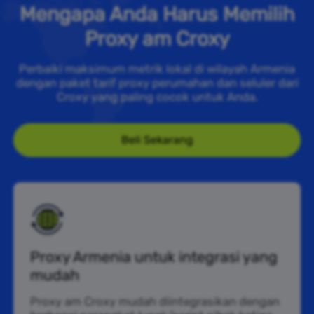
Mengapa Anda Harus Memilih
Proxy am Croxy
Perbaiki maksimum metrik lokal di wilayah Armenia
dengan paket tarif proxy perumahan dan seluler dari
Croxy yang paling cocok untuk Anda.
Beli Sekarang
Proxy Armenia untuk integrasi yang
mudah
Proxy am Croxy mudah diintegrasikan dengan