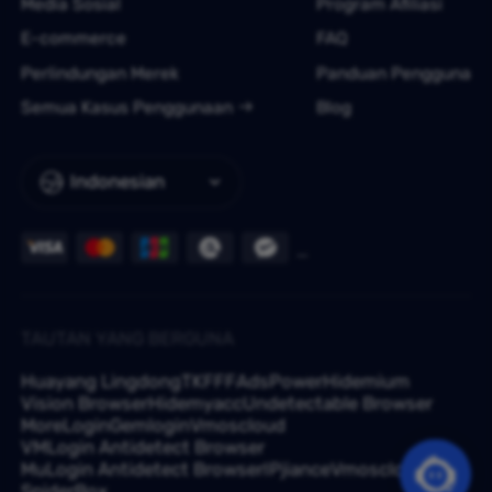
Media Sosial
Program Afiliasi
E-commerce
FAQ
Perlindungan Merek
Panduan Pengguna
Semua Kasus Penggunaan
Blog
Indonesian
TAUTAN YANG BERGUNA
Huayang Lingdong
TKFFF
AdsPower
Hidemium
Vision Browser
Hidemyacc
Undetectable Browser
MoreLogin
Gemlogin
Vmoscloud
VMLogin Antidetect Browser
MuLogin Antidetect Browser
IPjiance
Vmoscloud
SpiderBox