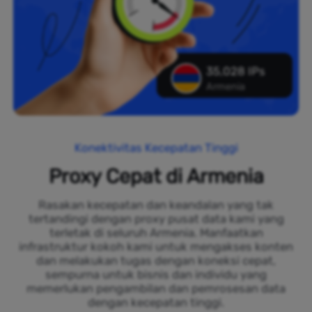
35,028 IPs
Armenia
Konektivitas Kecepatan Tinggi
Proxy Cepat di Armenia
Rasakan kecepatan dan keandalan yang tak
tertandingi dengan proxy pusat data kami yang
terletak di seluruh Armenia. Manfaatkan
infrastruktur kokoh kami untuk mengakses konten
dan melakukan tugas dengan koneksi cepat,
sempurna untuk bisnis dan individu yang
memerlukan pengambilan dan pemrosesan data
dengan kecepatan tinggi.