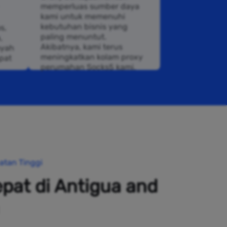
memperluas sumber daya
kami untuk memenuhi
kebutuhan bisnis yang
s,
paling menuntut.
,
Akibatnya, kami terus
ayah
meningkatkan kolam proxy
pat
perumahan Socks5 kami.
atan Tinggi
pat di Antigua and