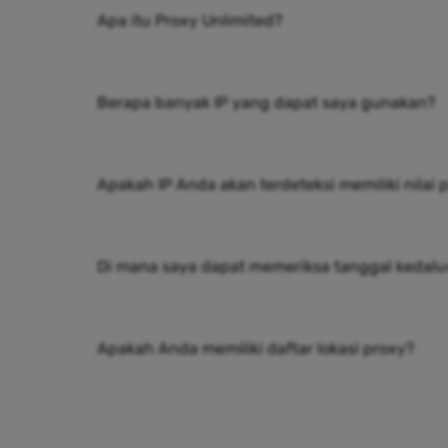
Apa itu Proxy Unlimited?
Berapa banyak IP yang dapat saya gunakan?
Apakah IP Anda akan terdeteksi memiliki nilai
Di mana saya dapat memeriksa tanggal kedalu
Apakah Anda memiliki daftar lokasi proxy?