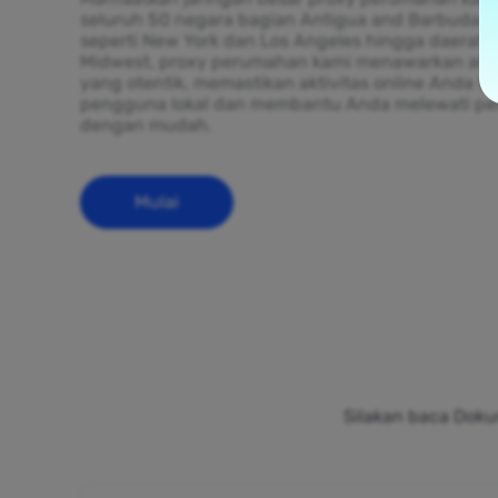
seluruh 50 negara bagian Antigua and Barbuda. D
seperti New York dan Los Angeles hingga daerah 
Midwest, proxy perumahan kami menawarkan alam
yang otentik, memastikan aktivitas online Anda ter
pengguna lokal dan membantu Anda melewati p
dengan mudah.
Mulai
Silakan baca Doku