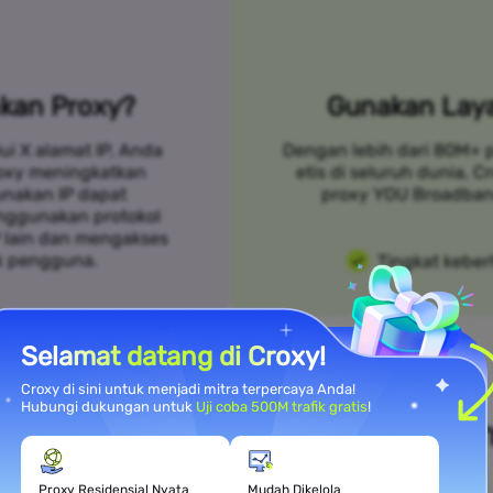
kan Proxy?
Gunakan Laya
ui X alamat IP, Anda
Dengan lebih dari 80M+ 
roxy meningkatkan
etis di seluruh dunia, 
unakan IP dapat
proxy YOU Broadban
nggunakan protokol
P lain dan mengakses
k pengguna.
Tingkat keber
Selamat datang di Croxy!
Croxy di sini untuk menjadi mitra terpercaya Anda!
Hubungi dukungan untuk
Uji coba 500M trafik gratis
!
i Kebutuhan Kasus Penggunaa
Proxy Residensial Nyata
Mudah Dikelola