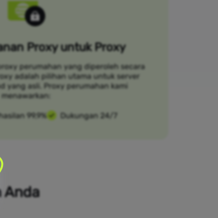
nan Proxy untuk Proxy
proxy perumahan yang diperoleh secara
Croxy adalah pilihan utama untuk server
d yang asli. Proxy perumahan kami
menawarkan:
hasilan 99,9%
Dukungan 24/7
n Anda