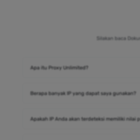
Silakan baca Doku
Apa itu Proxy Unlimited?
Berapa banyak IP yang dapat saya gunakan?
Apakah IP Anda akan terdeteksi memiliki nilai