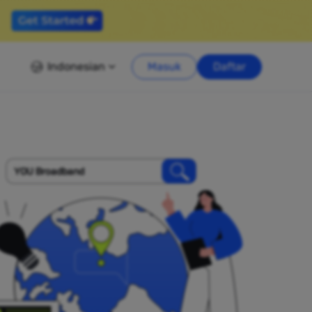
Indonesian
Masuk
Daftar
YOU Broadband