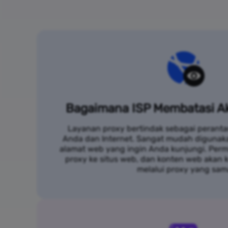
Bagaimana ISP Membatasi Ak
Layanan proxy bertindak sebagai peranta
Anda dan Internet. Sangat mudah digunak
alamat web yang ingin Anda kunjungi. Per
proxy ke situs web, dan konten web akan
melalui proxy yang sam