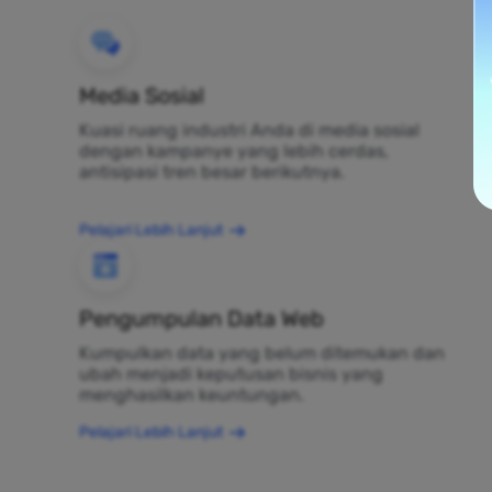
Media Sosial
Kuasi ruang industri Anda di media sosial
dengan kampanye yang lebih cerdas,
antisipasi tren besar berikutnya.
Pelajari Lebih Lanjut
Pengumpulan Data Web
Kumpulkan data yang belum ditemukan dan
ubah menjadi keputusan bisnis yang
menghasilkan keuntungan.
Pelajari Lebih Lanjut