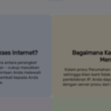
ses Internet?
Bagaimana Ka
Men
ra antara perangkat
an – cukup masukkan
Kolam proxy Perumahan 
mintaan Anda melewati
sehingga klien kami tidak
 kembali kepada Anda
pemblokiran IP. Anda da
a.
dengan server proxy dari 