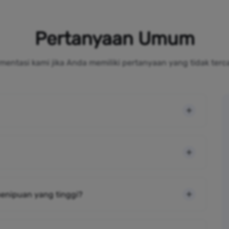
Pertanyaan Umum
mentasi kami jika Anda memiliki pertanyaan yang tidak terc
 penipuan yang tinggi?