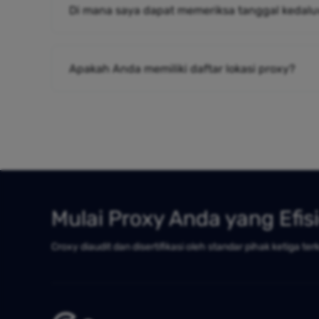
Di mana saya dapat memeriksa tanggal kedalu
Apakah Anda memiliki daftar lokasi proxy?
Mulai Proxy Anda yang Efis
Croxy diaudit dan disertifikasi oleh standar pihak ketiga ter