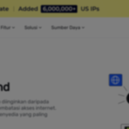
Fitur
Solusi
Sumber Daya
nd
h diinginkan daripada
mbatasi akses internet.
enyedia yang paling