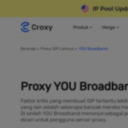
Produk
Harga
Beranda
Proxy ISP Lainnya
YOU Broadband
Proxy YOU Broadba
Faktor kritis yang membuat ISP tertentu lebi
yang lain adalah seberapa banyak mereka me
Di sinilah YOU Broadband menonjol sebagai p
dicari untuk pengguna server proxy.