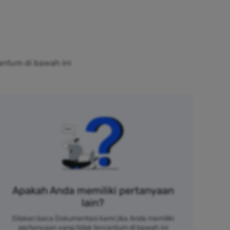
antum di bawah ini
Apakah Anda memiliki pertanyaan
lain?
Silakan baca Dokumentasi kami jika Anda memiliki
pertanyaan yang tidak tercantum di bawah ini