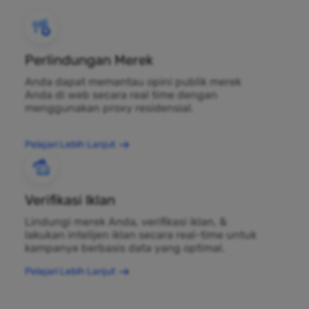
Perlindungan Merek
Anda dapat memantau opini publik merek
Anda di web secara real time dengan
menggunakan proxy residensial.
Pelajari Lebih Lanjut
Verifikasi Iklan
Lindungi merek Anda, verifikasi iklan, &
lakukan intelijen iklan secara real-time untuk
kampanye berbasis data yang optimal.
Pelajari Lebih Lanjut