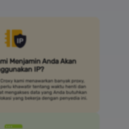
mi Menjamin Anda Akan
ggunakan IP?
Croxy kami menawarkan banyak proxy,
 perlu khawatir tentang waktu henti dan
pat mengakses data yang Anda butuhkan
lokasi yang bekerja dengan penyedia ini.