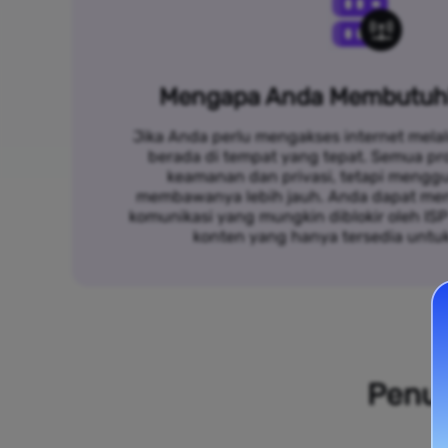
Mengapa Anda Membutuh
Jika Anda perlu mengakses internet melal
berada di tempat yang tepat. Semua p
keamanan dan privasi, tetapi mengg
membawanya lebih jauh. Anda dapat me
komunikasi yang mungkin diblokir oleh IS
konten yang hanya tersedia untu
Penuh