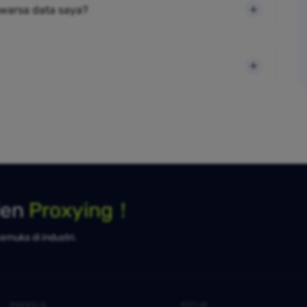
warsa data saya?
ien
Proxying！
kemuka di industri.
PRODUK
FITUR