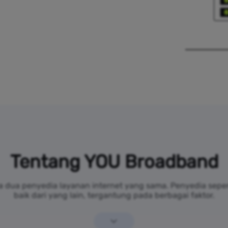
Tentang YOU Broadband
da dua penyedia layanan internet yang sama. Penyedia sepe
baik dari yang lain, tergantung pada berbagai faktor.