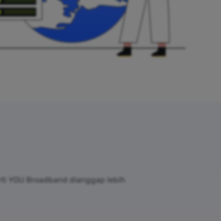
rti YOU Broadband dianggap lebih