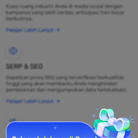
Kuasi ruang industri Anda di media sosial dengan
kampanye yang lebih cerdas, antisipasi tren besar
berikutnya.
Pelajari Lebih Lanjut
SERP & SEO
Dapatkan proxy SEO yang terverifikasi berkualitas
tinggi yang akan membantu Anda menghindari
pemblokiran dan mengumpulkan data terlokalisasi.
Pelajari Lebih Lanjut
Perlindungan Merek