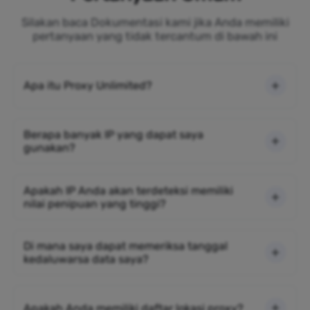
Silakan baca Dokumentasi kami jika Anda memiliki
pertanyaan yang tidak tercantum di bawah ini
Apa itu Proxy Unlimited?
Berapa banyak IP yang dapat saya
gunakan?
Apakah IP Anda akan terdeteksi memiliki
nilai penipuan yang tinggi?
Di mana saya dapat memeriksa tanggal
kedaluwarsa data saya?
Apakah Anda memiliki daftar lokasi proxy?