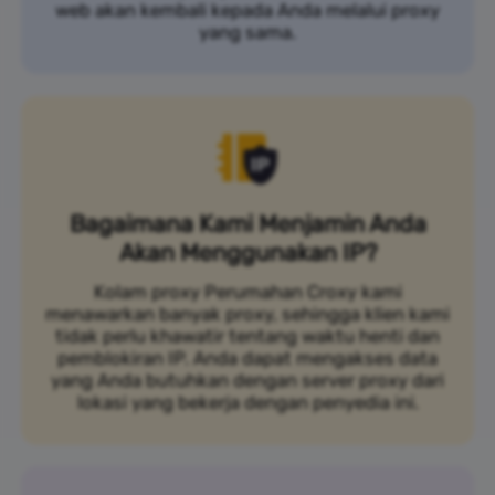
web akan kembali kepada Anda melalui proxy
yang sama.
Bagaimana Kami Menjamin Anda
Akan Menggunakan IP?
Kolam proxy Perumahan Croxy kami
menawarkan banyak proxy, sehingga klien kami
tidak perlu khawatir tentang waktu henti dan
pemblokiran IP. Anda dapat mengakses data
yang Anda butuhkan dengan server proxy dari
lokasi yang bekerja dengan penyedia ini.