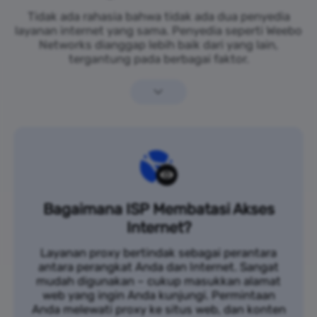
Tidak ada rahasia bahwa tidak ada dua penyedia
layanan internet yang sama. Penyedia seperti Weebo
Networks dianggap lebih baik dari yang lain,
tergantung pada berbagai faktor.
Bagaimana ISP Membatasi Akses
Internet?
Layanan proxy bertindak sebagai perantara
antara perangkat Anda dan Internet. Sangat
mudah digunakan – cukup masukkan alamat
web yang ingin Anda kunjungi. Permintaan
Anda melewati proxy ke situs web, dan konten