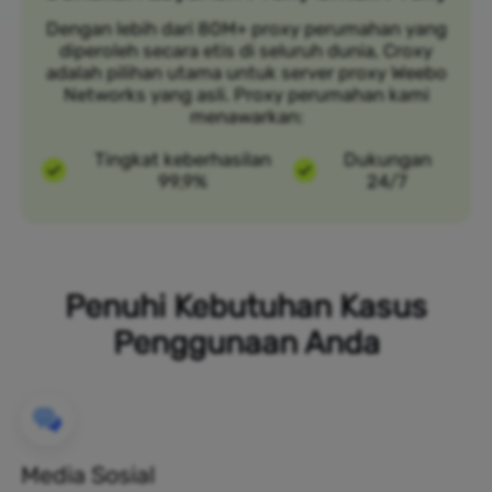
Dengan lebih dari 80M+ proxy perumahan yang
diperoleh secara etis di seluruh dunia, Croxy
adalah pilihan utama untuk server proxy Weebo
Networks yang asli. Proxy perumahan kami
menawarkan:
Tingkat keberhasilan
Dukungan
99,9%
24/7
Penuhi Kebutuhan Kasus
Penggunaan Anda
Media Sosial