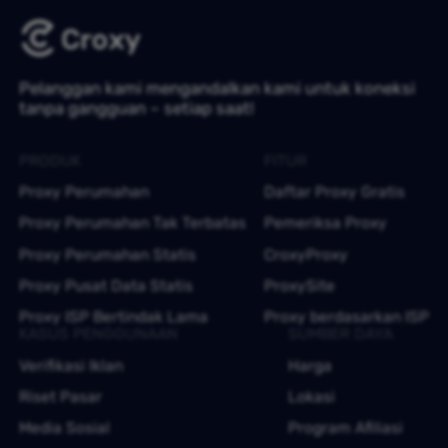
Pelanggan kami mengandalkan kami untuk koneksi
tanpa gangguan – setiap saat!
PRODUK
FITUR
Proxy Perumahan
Daftar Proxy Gratis
Proxy Perumahan Tak Terbatas
Pemeriksa Proxy
Proxy Perumahan Statis
CroxyProxy
Proxy Pusat Data Statis
ProxySite
Proxy ISP Bertindak Lama
Proxy berdasarkan ISP
KASUS PENGGUNAAN
SUMBER DAYA
Verifikasi Iklan
Harga
Riset Pasar
Lokasi
Media Sosial
Program Afiliasi