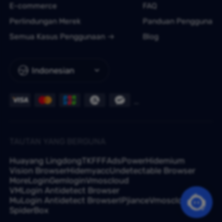
E-commerce
FAQ
Perlindungan Merek
Panduan Pengguna
Semua Kasus Penggunaan
Blog
Indonesian
TAUTAN YANG BERGUNA
Huayang Lingdong
TKFFF
AdsPower
Hidemium
Vision Browser
Hidemyacc
Undetectable Browser
MoreLogin
Gemlogin
Vmoscloud
VMLogin Antidetect Browser
MuLogin Antidetect Browser
IPjiance
Vmoscloud
SpiderBox