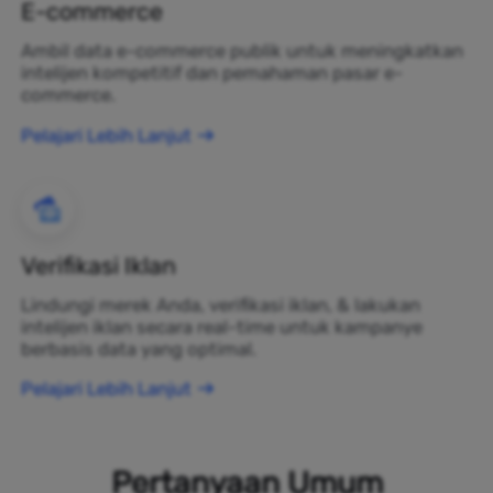
E-commerce
Ambil data e-commerce publik untuk meningkatkan
intelijen kompetitif dan pemahaman pasar e-
commerce.
Pelajari Lebih Lanjut
Verifikasi Iklan
Lindungi merek Anda, verifikasi iklan, & lakukan
intelijen iklan secara real-time untuk kampanye
berbasis data yang optimal.
Pelajari Lebih Lanjut
Pertanyaan Umum