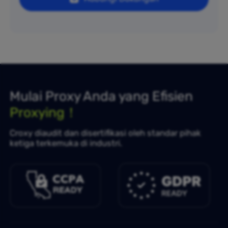
Mulai Proxy Anda yang Efisien
Proxying！
Croxy diaudit dan disertifikasi oleh standar pihak
ketiga terkemuka di industri.