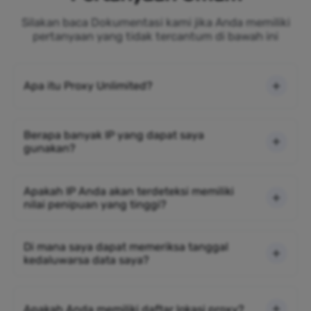
Silakan baca Dokumentasi kami jika Anda memiliki
pertanyaan yang tidak tercantum di bawah ini
Apa itu Proxy Unlimited?
Berapa banyak IP yang dapat saya
gunakan?
Apakah IP Anda akan terdeteksi memiliki
nilai penipuan yang tinggi?
Di mana saya dapat memeriksa tanggal
kedaluwarsa data saya?
Apakah Anda memiliki daftar lokasi proxy?