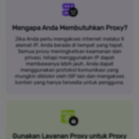
Mengapa Anda Membutuhkan Proxy?
Jika Anda perlu mengakses internet melalui X
alamat IP, Anda berada di tempat yang tepat.
Semua proxy meningkatkan keamanan dan
privasi, tetapi menggunakan IP dapat
membawanya lebih jauh. Anda dapat
menggunakan protokol komunikasi yang
mungkin diblokir oleh ISP lain dan mengakses
konten yang hanya tersedia untuk pengguna.
Gunakan Layanan Proxy untuk Proxy