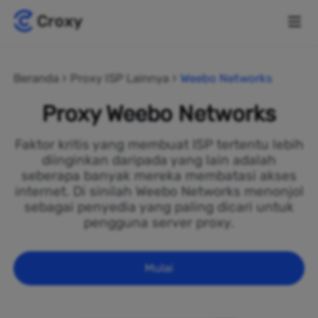
Beranda
Proxy ISP Lainnya
Weebo Networks
Proxy Weebo Networks
Faktor kritis yang membuat ISP tertentu lebih
diinginkan daripada yang lain adalah
seberapa banyak mereka membatasi akses
internet. Di sinilah Weebo Networks menonjol
sebagai penyedia yang paling dicari untuk
pengguna server proxy.
Mulai