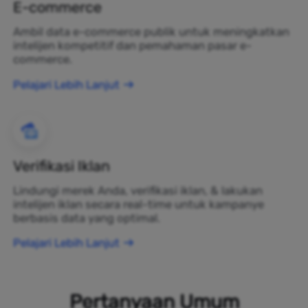
E-commerce
Ambil data e-commerce publik untuk meningkatkan
intelijen kompetitif dan pemahaman pasar e-
commerce.
Pelajari Lebih Lanjut
Verifikasi Iklan
Lindungi merek Anda, verifikasi iklan, & lakukan
intelijen iklan secara real-time untuk kampanye
berbasis data yang optimal.
Pelajari Lebih Lanjut
Pertanyaan Umum