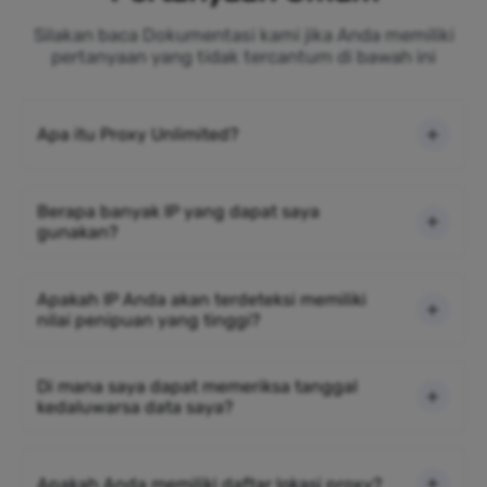
Silakan baca Dokumentasi kami jika Anda memiliki
pertanyaan yang tidak tercantum di bawah ini
Apa itu Proxy Unlimited?
Berapa banyak IP yang dapat saya
gunakan?
Apakah IP Anda akan terdeteksi memiliki
nilai penipuan yang tinggi?
Di mana saya dapat memeriksa tanggal
kedaluwarsa data saya?
Apakah Anda memiliki daftar lokasi proxy?