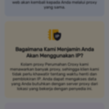
web akan kembali kepada Anda melalui proxy
yang sama.
Bagaimana Kami Menjamin Anda
Akan Menggunakan IP?
Kolam proxy Perumahan Croxy kami
menawarkan banyak proxy, sehingga klien kami
tidak perlu khawatir tentang waktu henti dan
pemblokiran IP. Anda dapat mengakses data
yang Anda butuhkan dengan server proxy dari
lokasi yang bekerja dengan penyedia ini.