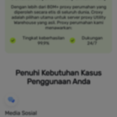
Dengan lebih dari 80M+ proxy perumahan yang
diperoleh secara etis di seluruh dunia, Croxy
adalah pilihan utama untuk server proxy Utility
Warehouse yang asli. Proxy perumahan kami
menawarkan:
Tingkat keberhasilan
Dukungan
99,9%
24/7
Penuhi Kebutuhan Kasus
Penggunaan Anda
Media Sosial