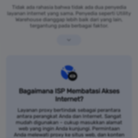
Tidak ada rahasia bahwa tidak ada dua penyedia
layanan internet yang sama. Penyedia seperti Utility
Warehouse dianggap lebih baik dari yang lain,
tergantung pada berbagai faktor.
Bagaimana ISP Membatasi Akses
Internet?
Layanan proxy bertindak sebagai perantara
antara perangkat Anda dan Internet. Sangat
mudah digunakan – cukup masukkan alamat
web yang ingin Anda kunjungi. Permintaan
Anda melewati proxy ke situs web, dan konten