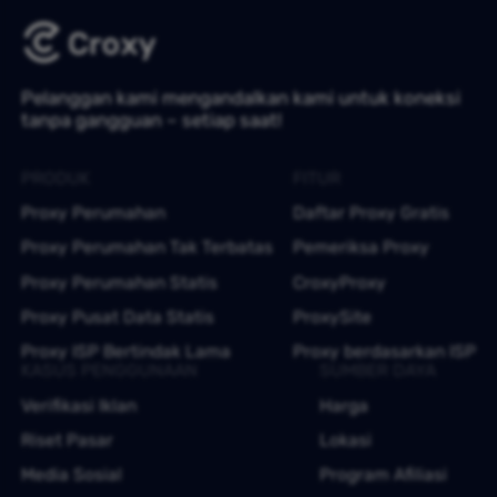
Pelanggan kami mengandalkan kami untuk koneksi
tanpa gangguan – setiap saat!
PRODUK
FITUR
Proxy Perumahan
Daftar Proxy Gratis
Proxy Perumahan Tak Terbatas
Pemeriksa Proxy
Proxy Perumahan Statis
CroxyProxy
Proxy Pusat Data Statis
ProxySite
Proxy ISP Bertindak Lama
Proxy berdasarkan ISP
KASUS PENGGUNAAN
SUMBER DAYA
Verifikasi Iklan
Harga
Riset Pasar
Lokasi
Media Sosial
Program Afiliasi