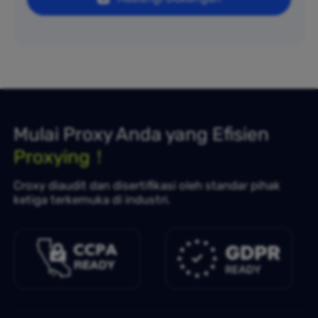
Mulai Proxy Anda yang Efisien
Proxying！
Croxy diaudit dan disertifikasi oleh standar pihak
ketiga terkemuka di industri.