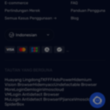
E-commerce
FAQ
Perlindungan Merek
Panduan Pengguna
Semua Kasus Penggunaan
Blog
Indonesian
TAUTAN YANG BERGUNA
Huayang Lingdong
TKFFF
AdsPower
Hidemium
Vision Browser
Hidemyacc
Undetectable Browser
MoreLogin
Gemlogin
Vmoscloud
VMLogin Antidetect Browser
MuLogin Antidetect Browser
IPjiance
Vmoscloud
SpiderBox