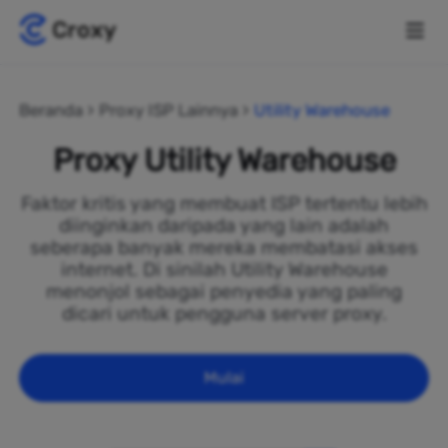
Beranda
Proxy ISP Lainnya
Utility Warehouse
Proxy Utility Warehouse
Faktor kritis yang membuat ISP tertentu lebih
diinginkan daripada yang lain adalah
seberapa banyak mereka membatasi akses
internet. Di sinilah Utility Warehouse
menonjol sebagai penyedia yang paling
dicari untuk pengguna server proxy.
Mulai