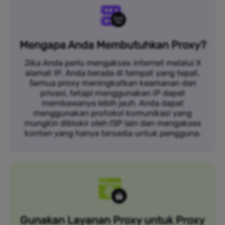
Mengapa Anda Membutuhkan Proxy?
Jika Anda perlu mengakses internet melalui X
alamat IP, Anda berada di tempat yang tepat.
Semua proxy meningkatkan keamanan dan
privasi, tetapi menggunakan IP dapat
membawanya lebih jauh. Anda dapat
menggunakan protokol komunikasi yang
mungkin diblokir oleh ISP lain dan mengakses
konten yang hanya tersedia untuk pengguna.
Gunakan Layanan Proxy untuk Proxy