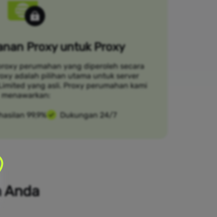
nan Proxy untuk Proxy
proxy perumahan yang diperoleh secara
Croxy adalah pilihan utama untuk server
 Limited yang asli. Proxy perumahan kami
menawarkan:
hasilan 99,9%
Dukungan 24/7
n Anda