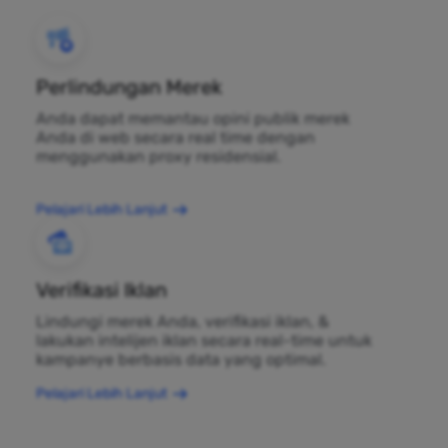
Perlindungan Merek
Anda dapat memantau opini publik merek
Anda di web secara real time dengan
menggunakan proxy residensial.
Pelajari Lebih Lanjut
Verifikasi Iklan
Lindungi merek Anda, verifikasi iklan, &
lakukan intelijen iklan secara real-time untuk
kampanye berbasis data yang optimal.
Pelajari Lebih Lanjut