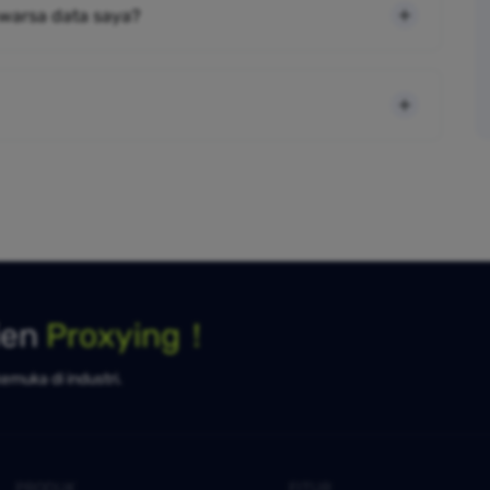
warsa data saya?
ien
Proxying！
kemuka di industri.
PRODUK
FITUR