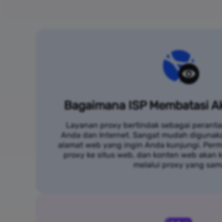
Bagaimana ISP Membatasi Ak
Layanan proxy bertindak sebagai peranta
Anda dan Internet. Sangat mudah digunak
alamat web yang ingin Anda kunjungi. Per
proxy ke situs web, dan konten web akan
melalui proxy yang sam