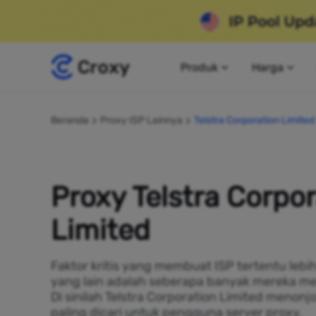
Produk
Harga
Beranda
Proxy ISP Lainnya
Telstra Corporation Limited
Proxy Telstra Corpo
Limited
Faktor kritis yang membuat ISP tertentu lebi
yang lain adalah seberapa banyak mereka me
Di sinilah Telstra Corporation Limited menon
paling dicari untuk pengguna server proxy.