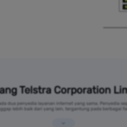
ang Telstra Corporation Li
ada dua penyedia layanan internet yang sama. Penyedia sepe
ggap lebih baik dari yang lain, tergantung pada berbagai fa