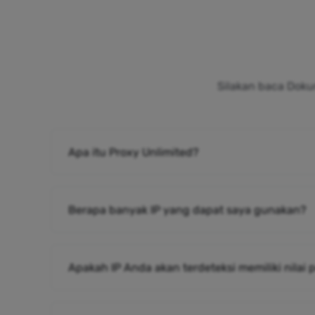
Silakan baca Doku
Apa itu Proxy Unlimited?
Berapa banyak IP yang dapat saya gunakan?
Apakah IP Anda akan terdeteksi memiliki nilai