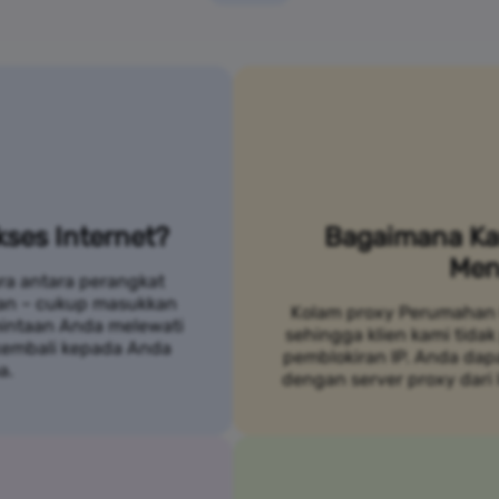
ses Internet?
Bagaimana Ka
Men
ra antara perangkat
an – cukup masukkan
Kolam proxy Perumahan 
mintaan Anda melewati
sehingga klien kami tidak
 kembali kepada Anda
pemblokiran IP. Anda da
a.
dengan server proxy dari 