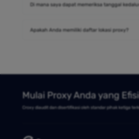
Di mana saya dapat memeriksa tanggal kedalu
Apakah Anda memiliki daftar lokasi proxy?
Mulai Proxy Anda yang Efis
Croxy diaudit dan disertifikasi oleh standar pihak ketiga ter