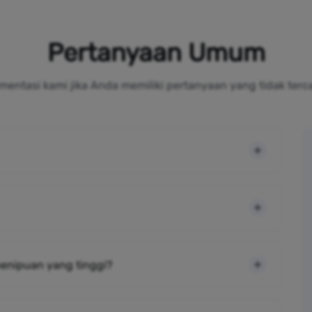
Pertanyaan Umum
mentasi kami jika Anda memiliki pertanyaan yang tidak terc
 penipuan yang tinggi?