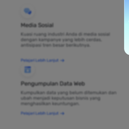
Media Sosial
Kuasi ruang industri Anda di media sosial
dengan kampanye yang lebih cerdas,
antisipasi tren besar berikutnya.
Pelajari Lebih Lanjut
Pengumpulan Data Web
Kumpulkan data yang belum ditemukan dan
ubah menjadi keputusan bisnis yang
menghasilkan keuntungan.
Pelajari Lebih Lanjut