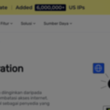
Fitur
Solusi
Sumber Daya
ration
h diinginkan daripada
mbatasi akses internet.
jol sebagai penyedia yang