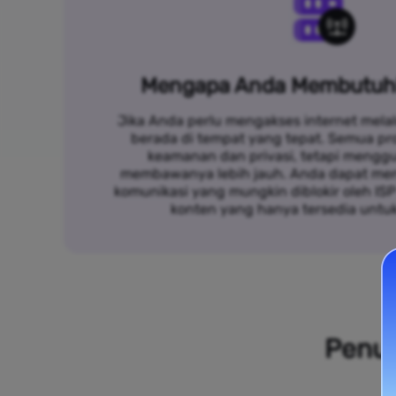
Mengapa Anda Membutuh
Jika Anda perlu mengakses internet melal
berada di tempat yang tepat. Semua p
keamanan dan privasi, tetapi mengg
membawanya lebih jauh. Anda dapat me
komunikasi yang mungkin diblokir oleh IS
konten yang hanya tersedia untu
Penuh