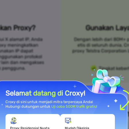
kan Proxy?
Gunakan Laya
ui X alamat IP, Anda
Dengan lebih dari 80M+ 
roxy meningkatkan
etis di seluruh dunia, 
unakan IP dapat
proxy Telstra Corporation
nggunakan protokol
P lain dan mengakses
k pengguna.
Tingkat keber
Selamat datang di Croxy!
Croxy di sini untuk menjadi mitra terpercaya Anda!
Hubungi dukungan untuk
Uji coba 500M trafik gratis
!
i Kebutuhan Kasus Penggunaa
Proxy Residensial Nyata
Mudah Dikelola