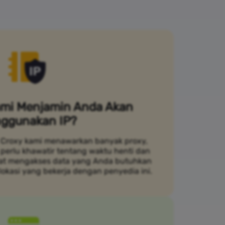
mi Menjamin Anda Akan
ggunakan IP?
Croxy kami menawarkan banyak proxy,
 perlu khawatir tentang waktu henti dan
pat mengakses data yang Anda butuhkan
lokasi yang bekerja dengan penyedia ini.