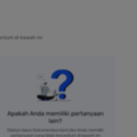
antum di bawah ini
Apakah Anda memiliki pertanyaan
lain?
Silakan baca Dokumentasi kami jika Anda memiliki
pertanyaan yang tidak tercantum di bawah ini