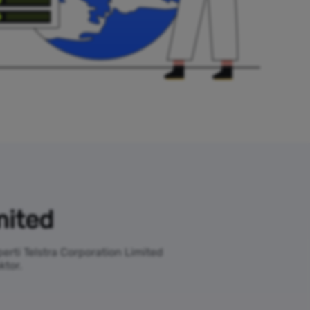
mited
rti Telstra Corporation Limited
ktor.