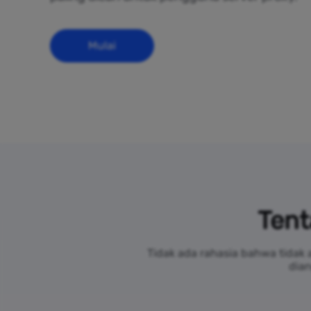
Mulai
Tent
Tidak ada rahasia bahwa tidak 
dian