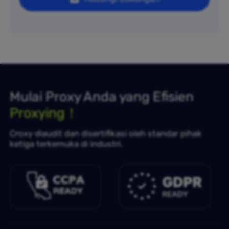
Mulai Proxy Anda yang Efisien
Proxying！
Croxy diaudit dan disertifikasi oleh standar pihak
ketiga terkemuka di industri.