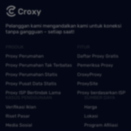
Pelanggan kami mengandalkan kami untuk koneksi
tanpa gangguan – setiap saat!
PRODUK
FITUR
Proxy Perumahan
Daftar Proxy Gratis
Proxy Perumahan Tak Terbatas
Pemeriksa Proxy
Proxy Perumahan Statis
CroxyProxy
Proxy Pusat Data Statis
ProxySite
Proxy ISP Bertindak Lama
Proxy berdasarkan ISP
KASUS PENGGUNAAN
SUMBER DAYA
Verifikasi Iklan
Harga
Riset Pasar
Lokasi
Media Sosial
Program Afiliasi