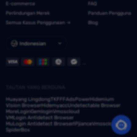
E-commerce
FAQ
Perlindungan Merek
Panduan Pengguna
Semua Kasus Penggunaan
Blog
Indonesian
TAUTAN YANG BERGUNA
Huayang Lingdong
TKFFF
AdsPower
Hidemium
Vision Browser
Hidemyacc
Undetectable Browser
MoreLogin
Gemlogin
Vmoscloud
VMLogin Antidetect Browser
MuLogin Antidetect Browser
IPjiance
Vmoscloud
SpiderBox