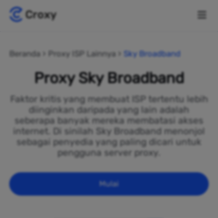
Beranda
Proxy ISP Lainnya
Sky Broadband
Proxy Sky Broadband
Faktor kritis yang membuat ISP tertentu lebih
diinginkan daripada yang lain adalah
seberapa banyak mereka membatasi akses
internet. Di sinilah Sky Broadband menonjol
sebagai penyedia yang paling dicari untuk
pengguna server proxy.
Mulai