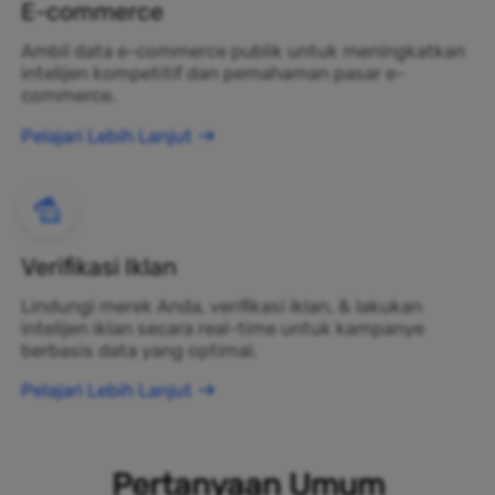
E-commerce
Ambil data e-commerce publik untuk meningkatkan
intelijen kompetitif dan pemahaman pasar e-
commerce.
Pelajari Lebih Lanjut
Verifikasi Iklan
Lindungi merek Anda, verifikasi iklan, & lakukan
intelijen iklan secara real-time untuk kampanye
berbasis data yang optimal.
Pelajari Lebih Lanjut
Pertanyaan Umum