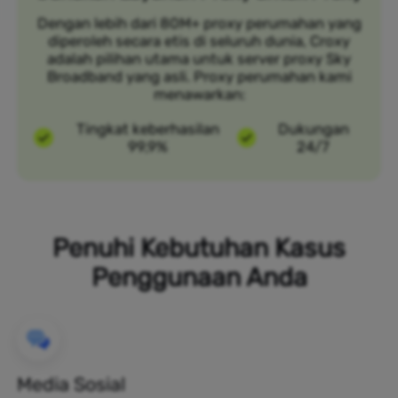
Dengan lebih dari 80M+ proxy perumahan yang
diperoleh secara etis di seluruh dunia, Croxy
adalah pilihan utama untuk server proxy Sky
Broadband yang asli. Proxy perumahan kami
menawarkan:
Tingkat keberhasilan
Dukungan
99,9%
24/7
Penuhi Kebutuhan Kasus
Penggunaan Anda
Media Sosial