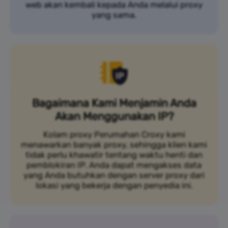
web akan kembali kepada Anda melalui proxy
yang sama.
Bagaimana Kami Menjamin Anda
Akan Menggunakan IP?
Kolam proxy Perumahan Croxy kami
menawarkan banyak proxy, sehingga klien kami
tidak perlu khawatir tentang waktu henti dan
pemblokiran IP. Anda dapat mengakses data
yang Anda butuhkan dengan server proxy dari
lokasi yang bekerja dengan penyedia ini.