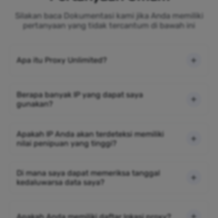
Silakan baca Dokumentasi kami jika Anda memiliki
pertanyaan yang tidak tercantum di bawah ini
Apa itu Proxy Unlimited?
Berapa banyak IP yang dapat saya
gunakan?
Apakah IP Anda akan terdeteksi memiliki
nilai penipuan yang tinggi?
Di mana saya dapat memeriksa tanggal
kedaluwarsa data saya?
Apakah Anda memiliki daftar lokasi proxy?