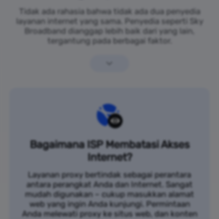
Tidak ada rahasia bahwa tidak ada dua penyedia
layanan internet yang sama. Penyedia seperti Sky
Broadband dianggap lebih baik dari yang lain,
tergantung pada berbagai faktor.
Bagaimana ISP Membatasi Akses
Internet?
Layanan proxy bertindak sebagai perantara
antara perangkat Anda dan Internet. Sangat
mudah digunakan – cukup masukkan alamat
web yang ingin Anda kunjungi. Permintaan
Anda melewati proxy ke situs web, dan konten