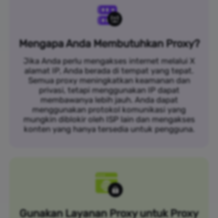
Mengapa Anda Membutuhkan Proxy?
Jika Anda perlu mengakses internet melalui X
alamat IP, Anda berada di tempat yang tepat.
Semua proxy meningkatkan keamanan dan
privasi, tetapi menggunakan IP dapat
membawanya lebih jauh. Anda dapat
menggunakan protokol komunikasi yang
mungkin diblokir oleh ISP lain dan mengakses
konten yang hanya tersedia untuk pengguna.
Gunakan Layanan Proxy untuk Proxy