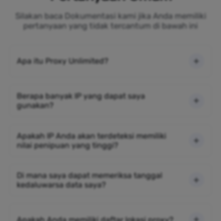
Silakan baca Dokumentasi kami jika Anda memiliki
pertanyaan yang tidak tercantum di bawah ini
Apa itu Proxy Unlimited?
Berapa banyak IP yang dapat saya
gunakan?
Apakah IP Anda akan terdeteksi memiliki
nilai penipuan yang tinggi?
Di mana saya dapat memeriksa tanggal
kedaluwarsa data saya?
Apakah Anda memiliki daftar lokasi proxy?