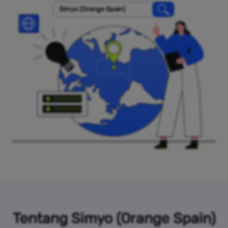
Simyo (Orange Spain)
Tentang Simyo (Orange Spain)