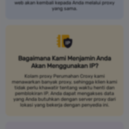
web akan kembali kepada Anda melalui proxy
yang sama.
Bagaimana Kami Menjamin Anda
Akan Menggunakan IP?
Kolam proxy Perumahan Croxy kami
menawarkan banyak proxy, sehingga klien kami
tidak perlu khawatir tentang waktu henti dan
pemblokiran IP. Anda dapat mengakses data
yang Anda butuhkan dengan server proxy dari
lokasi yang bekerja dengan penyedia ini.