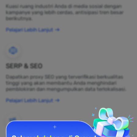
Kuasi ruang industri Anda di media sosial dengan
kampanye yang lebih cerdas, antisipasi tren besar
berikutnya.
Pelajari Lebih Lanjut
SERP & SEO
Dapatkan proxy SEO yang terverifikasi berkualitas
tinggi yang akan membantu Anda menghindari
pemblokiran dan mengumpulkan data terlokalisasi.
Pelajari Lebih Lanjut
Perlindungan Merek