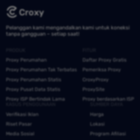
Pelanggan kami mengandalkan kami untuk koneksi
tanpa gangguan – setiap saat!
PRODUK
FITUR
Proxy Perumahan
Daftar Proxy Gratis
Proxy Perumahan Tak Terbatas
Pemeriksa Proxy
Proxy Perumahan Statis
CroxyProxy
Proxy Pusat Data Statis
ProxySite
Proxy ISP Bertindak Lama
Proxy berdasarkan ISP
KASUS PENGGUNAAN
SUMBER DAYA
Verifikasi Iklan
Harga
Riset Pasar
Lokasi
Media Sosial
Program Afiliasi