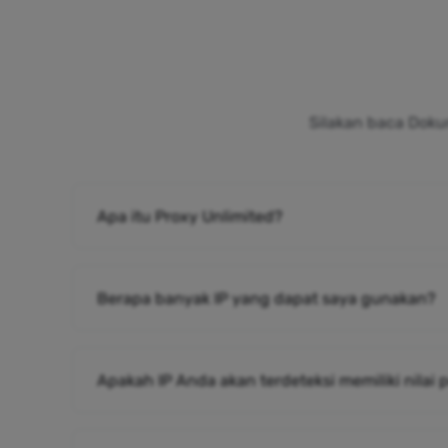
Silakan baca Doku
Apa itu Proxy Unlimited?
Berapa banyak IP yang dapat saya gunakan?
Apakah IP Anda akan terdeteksi memiliki nilai