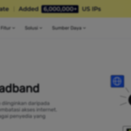
Fitur
Solusi
Sumber Daya
oadband
h diinginkan daripada
mbatasi akses internet.
agai penyedia yang