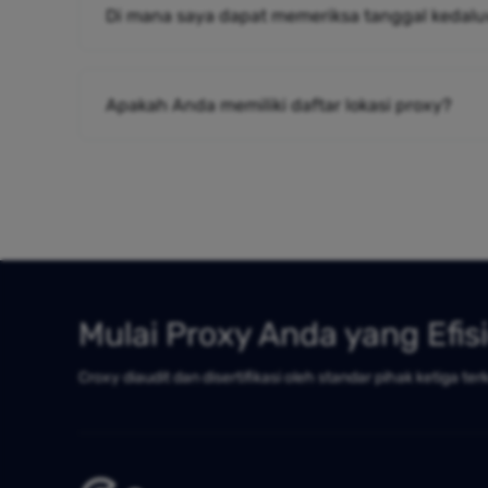
Di mana saya dapat memeriksa tanggal kedalu
Apakah Anda memiliki daftar lokasi proxy?
Mulai Proxy Anda yang Efis
Croxy diaudit dan disertifikasi oleh standar pihak ketiga ter