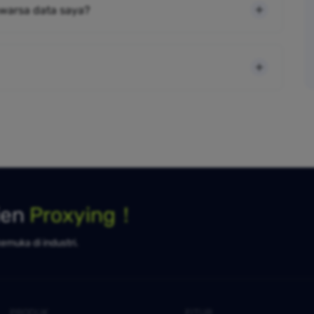
warsa data saya?
ien
Proxying！
kemuka di industri.
PRODUK
FITUR