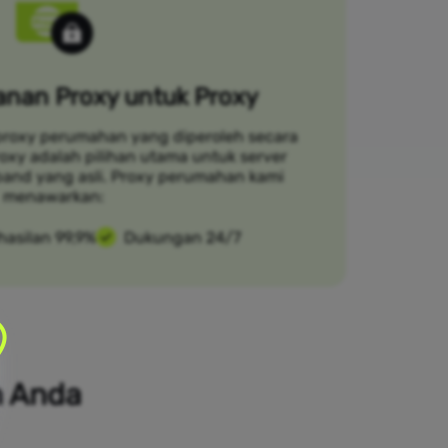
nan Proxy untuk Proxy
proxy perumahan yang diperoleh secara
Croxy adalah pilihan utama untuk server
and yang asli. Proxy perumahan kami
menawarkan:
hasilan 99,9%
Dukungan 24/7
n Anda