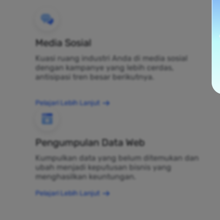
Media Sosial
Kuasi ruang industri Anda di media sosial
dengan kampanye yang lebih cerdas,
antisipasi tren besar berikutnya.
Pelajari Lebih Lanjut
Pengumpulan Data Web
Kumpulkan data yang belum ditemukan dan
ubah menjadi keputusan bisnis yang
menghasilkan keuntungan.
Pelajari Lebih Lanjut