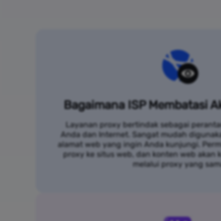
Bagaimana ISP Membatasi Ak
Layanan proxy bertindak sebagai peranta
Anda dan Internet. Sangat mudah digunak
alamat web yang ingin Anda kunjungi. Per
proxy ke situs web, dan konten web akan
melalui proxy yang sam