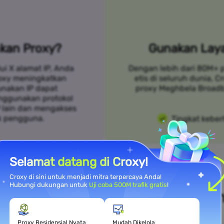
kan Proxy?
Gunakan Laya
ui X alamat IP, Anda
Dengan lebih dari 80M+ 
roxy meningkatkan
etis di seluruh dunia, 
unakan IP dapat
proxy Meghbela Broadb
nggunakan protokol
P lain dan mengakses
k pengguna.
Tingkat keber
Selamat datang di Croxy!
Croxy di sini untuk menjadi mitra terpercaya Anda!
Hubungi dukungan untuk
Uji coba 500M trafik gratis
!
i Kebutuhan Kasus Penggunaa
Proxy Residensial Nyata
Mudah Dikelola