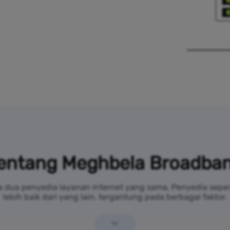
entang Meghbela Broadba
da dua penyedia layanan internet yang sama. Penyedia sep
lebih baik dari yang lain, tergantung pada berbagai faktor.