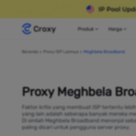
Produk
Harga
Beranda
Proxy ISP Lainnya
Meghbela Broadband
Proxy Meghbela Br
Faktor kritis yang membuat ISP tertentu lebi
yang lain adalah seberapa banyak mereka me
Di sinilah Meghbela Broadband menonjol seb
paling dicari untuk pengguna server proxy.