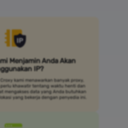
mi Menjamin Anda Akan
ggunakan IP?
Croxy kami menawarkan banyak proxy,
 perlu khawatir tentang waktu henti dan
pat mengakses data yang Anda butuhkan
lokasi yang bekerja dengan penyedia ini.