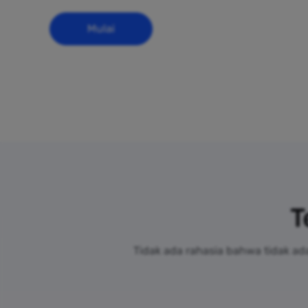
Mulai
T
Tidak ada rahasia bahwa tidak a