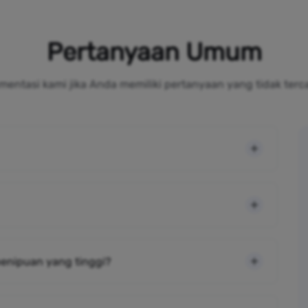
Pertanyaan Umum
mentasi kami jika Anda memiliki pertanyaan yang tidak terc
 penipuan yang tinggi?