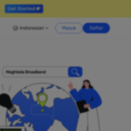
Indonesian
Masuk
Daftar
Meghbela Broadband