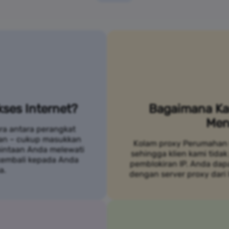
ses Internet?
Bagaimana Ka
Men
ra antara perangkat
an – cukup masukkan
Kolam proxy Perumahan 
mintaan Anda melewati
sehingga klien kami tidak
 kembali kepada Anda
pemblokiran IP. Anda da
a.
dengan server proxy dari 