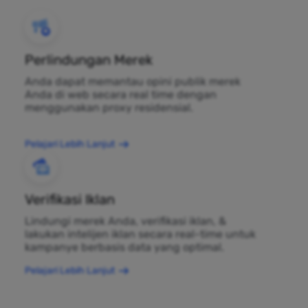
Perlindungan Merek
Anda dapat memantau opini publik merek
Anda di web secara real time dengan
menggunakan proxy residensial.
Pelajari Lebih Lanjut
Verifikasi Iklan
Lindungi merek Anda, verifikasi iklan, &
lakukan intelijen iklan secara real-time untuk
kampanye berbasis data yang optimal.
Pelajari Lebih Lanjut