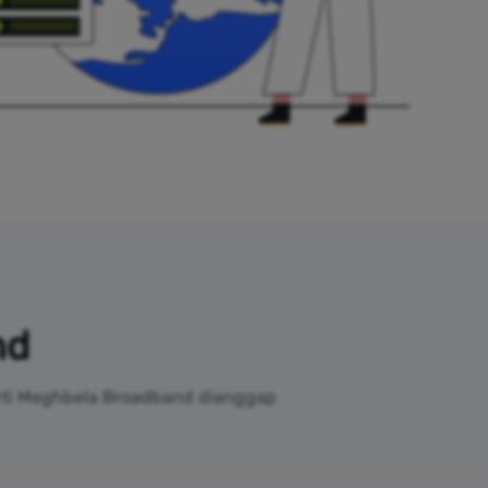
nd
erti Meghbela Broadband dianggap