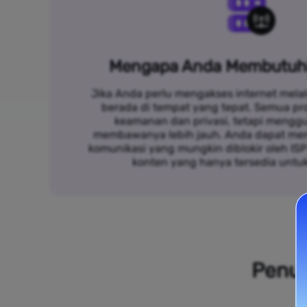
Mengapa Anda Membutuh
Jika Anda perlu mengakses internet melal
berada di tempat yang tepat. Semua p
keamanan dan privasi, tetapi mengg
membawanya lebih jauh. Anda dapat me
komunikasi yang mungkin diblokir oleh IS
konten yang hanya tersedia untu
Penuh