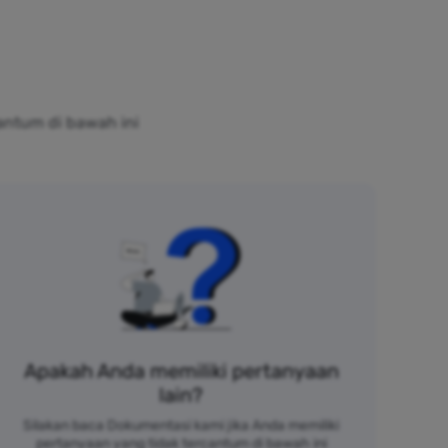
antum di bawah ini
Apakah Anda memiliki pertanyaan
lain?
Silakan baca Dokumentasi kami jika Anda memiliki
pertanyaan yang tidak tercantum di bawah ini