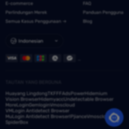
E-commerce
FAQ
Perlindungan Merek
Panduan Pengguna
Semua Kasus Penggunaan
Blog
Indonesian
TAUTAN YANG BERGUNA
Huayang Lingdong
TKFFF
AdsPower
Hidemium
Vision Browser
Hidemyacc
Undetectable Browser
MoreLogin
Gemlogin
Vmoscloud
VMLogin Antidetect Browser
MuLogin Antidetect Browser
IPjiance
Vmoscloud
SpiderBox