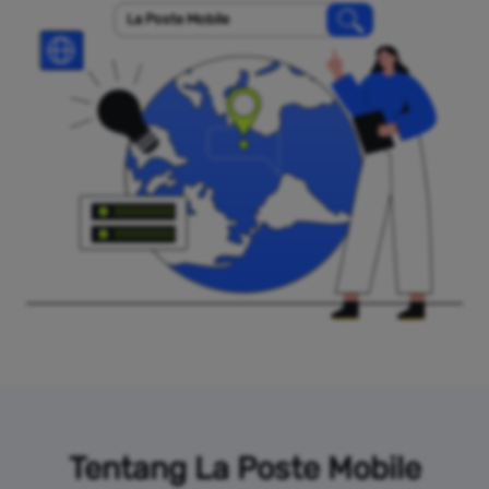
La Poste Mobile
Tentang La Poste Mobile