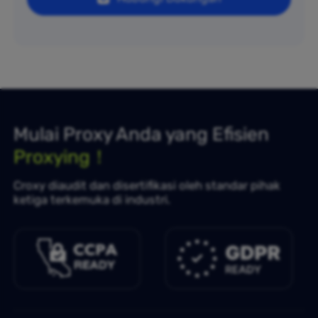
Mulai Proxy Anda yang Efisien
Proxying！
Croxy diaudit dan disertifikasi oleh standar pihak
ketiga terkemuka di industri.