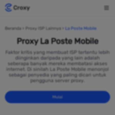
Beranda
Proxy ISP Lainnya
La Poste Mobile
Proxy La Poste Mobile
Faktor kritis yang membuat ISP tertentu lebih
diinginkan daripada yang lain adalah
seberapa banyak mereka membatasi akses
internet. Di sinilah La Poste Mobile menonjol
sebagai penyedia yang paling dicari untuk
pengguna server proxy.
Mulai