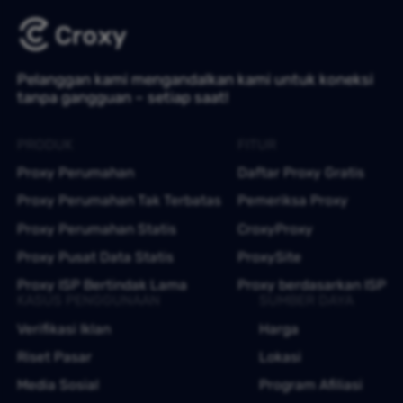
Pelanggan kami mengandalkan kami untuk koneksi
tanpa gangguan – setiap saat!
PRODUK
FITUR
Proxy Perumahan
Daftar Proxy Gratis
Proxy Perumahan Tak Terbatas
Pemeriksa Proxy
Proxy Perumahan Statis
CroxyProxy
Proxy Pusat Data Statis
ProxySite
Proxy ISP Bertindak Lama
Proxy berdasarkan ISP
KASUS PENGGUNAAN
SUMBER DAYA
Verifikasi Iklan
Harga
Riset Pasar
Lokasi
Media Sosial
Program Afiliasi