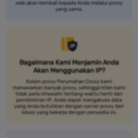
web akan kembali kepada Anda melalui proxy
yang sama.
Bagaimana Kami Menjamin Anda
Akan Menggunakan IP?
Kolam proxy Perumahan Croxy kami
menawarkan banyak proxy, sehingga klien kami
tidak perlu khawatir tentang waktu henti dan
pemblokiran IP. Anda dapat mengakses data
yang Anda butuhkan dengan server proxy dari
lokasi yang bekerja dengan penyedia ini.