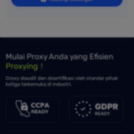
Mulai Proxy Anda yang Efisien
Proxying！
Croxy diaudit dan disertifikasi oleh standar pihak
ketiga terkemuka di industri.