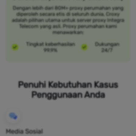
Dengan lebih dari 80M+ proxy perumahan yang
diperoleh secara etis di seluruh dunia, Croxy
adalah pilihan utama untuk server proxy Integra
Telecom yang asli. Proxy perumahan kami
menawarkan:
Tingkat keberhasilan
Dukungan
99,9%
24/7
Penuhi Kebutuhan Kasus
Penggunaan Anda
Media Sosial