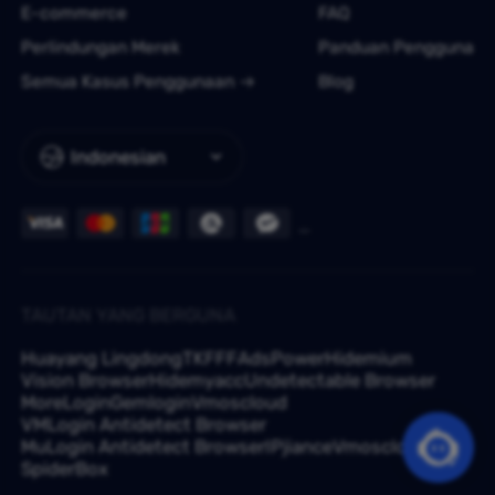
E-commerce
FAQ
Perlindungan Merek
Panduan Pengguna
Semua Kasus Penggunaan
Blog
Indonesian
TAUTAN YANG BERGUNA
Huayang Lingdong
TKFFF
AdsPower
Hidemium
Vision Browser
Hidemyacc
Undetectable Browser
MoreLogin
Gemlogin
Vmoscloud
VMLogin Antidetect Browser
MuLogin Antidetect Browser
IPjiance
Vmoscloud
SpiderBox