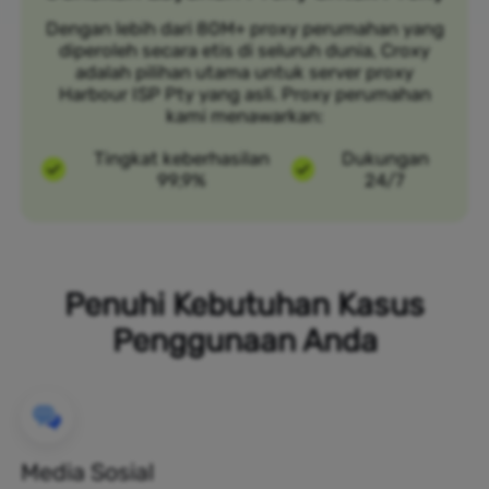
Dengan lebih dari 80M+ proxy perumahan yang
diperoleh secara etis di seluruh dunia, Croxy
adalah pilihan utama untuk server proxy
Harbour ISP Pty yang asli. Proxy perumahan
kami menawarkan:
Tingkat keberhasilan
Dukungan
99,9%
24/7
Penuhi Kebutuhan Kasus
Penggunaan Anda
Media Sosial