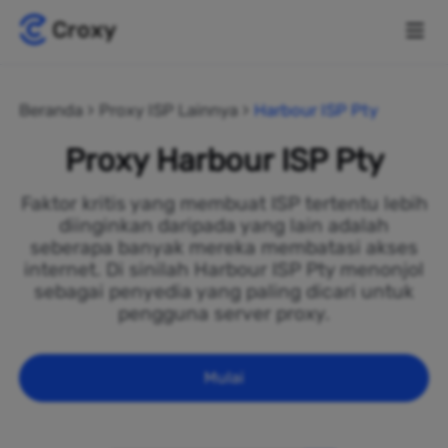
Beranda
Proxy ISP Lainnya
Harbour ISP Pty
Proxy Harbour ISP Pty
Faktor kritis yang membuat ISP tertentu lebih
diinginkan daripada yang lain adalah
seberapa banyak mereka membatasi akses
internet. Di sinilah Harbour ISP Pty menonjol
sebagai penyedia yang paling dicari untuk
pengguna server proxy.
Mulai