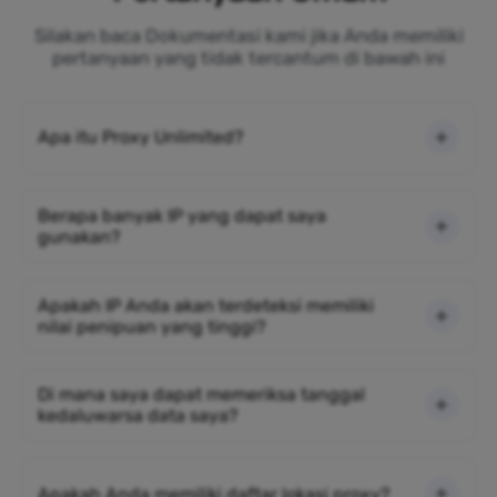
Silakan baca Dokumentasi kami jika Anda memiliki
pertanyaan yang tidak tercantum di bawah ini
Apa itu Proxy Unlimited?
Berapa banyak IP yang dapat saya
gunakan?
Apakah IP Anda akan terdeteksi memiliki
nilai penipuan yang tinggi?
Di mana saya dapat memeriksa tanggal
kedaluwarsa data saya?
Apakah Anda memiliki daftar lokasi proxy?