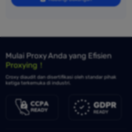
Mulai Proxy Anda yang Efisien
Proxying！
Croxy diaudit dan disertifikasi oleh standar pihak
ketiga terkemuka di industri.