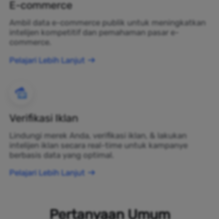
E-commerce
Ambil data e-commerce publik untuk meningkatkan
intelijen kompetitif dan pemahaman pasar e-
commerce.
Pelajari Lebih Lanjut
Verifikasi Iklan
Lindungi merek Anda, verifikasi iklan, & lakukan
intelijen iklan secara real-time untuk kampanye
berbasis data yang optimal.
Pelajari Lebih Lanjut
Pertanyaan Umum