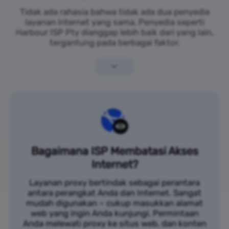
Tidak ada rahasia bahwa tidak ada dua penyedia
layanan internet yang sama. Penyedia seperti
Harbour ISP Pty dianggap lebih baik dari yang lain,
tergantung pada berbagai faktor.
Bagaimana ISP Membatasi Akses
Internet?
Layanan proxy bertindak sebagai perantara
antara perangkat Anda dan Internet. Sangat
mudah digunakan – cukup masukkan alamat
web yang ingin Anda kunjungi. Permintaan
Anda melewati proxy ke situs web, dan konten