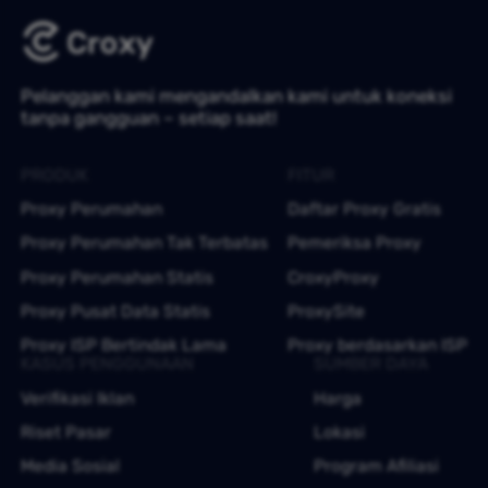
Pelanggan kami mengandalkan kami untuk koneksi
tanpa gangguan – setiap saat!
PRODUK
FITUR
Proxy Perumahan
Daftar Proxy Gratis
Proxy Perumahan Tak Terbatas
Pemeriksa Proxy
Proxy Perumahan Statis
CroxyProxy
Proxy Pusat Data Statis
ProxySite
Proxy ISP Bertindak Lama
Proxy berdasarkan ISP
KASUS PENGGUNAAN
SUMBER DAYA
Verifikasi Iklan
Harga
Riset Pasar
Lokasi
Media Sosial
Program Afiliasi