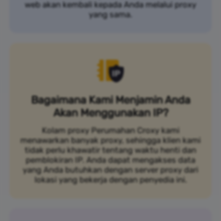
web akan kembali kepada Anda melalui proxy
yang sama.
Bagaimana Kami Menjamin Anda
Akan Menggunakan IP?
Kolam proxy Perumahan Croxy kami
menawarkan banyak proxy, sehingga klien kami
tidak perlu khawatir tentang waktu henti dan
pemblokiran IP. Anda dapat mengakses data
yang Anda butuhkan dengan server proxy dari
lokasi yang bekerja dengan penyedia ini.