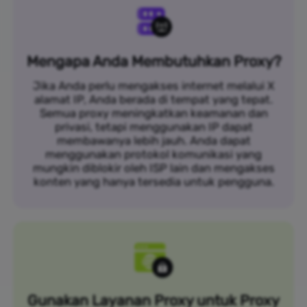
Mengapa Anda Membutuhkan Proxy?
Jika Anda perlu mengakses internet melalui X
alamat IP, Anda berada di tempat yang tepat.
Semua proxy meningkatkan keamanan dan
privasi, tetapi menggunakan IP dapat
membawanya lebih jauh. Anda dapat
menggunakan protokol komunikasi yang
mungkin diblokir oleh ISP lain dan mengakses
konten yang hanya tersedia untuk pengguna.
Gunakan Layanan Proxy untuk Proxy