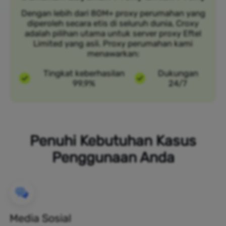
Dengan lebih dari 80M+ proxy perumahan yang
diperoleh secara etis di seluruh dunia, Croxy
adalah pilihan utama untuk server proxy Eftel
Limited yang asli. Proxy perumahan kami
menawarkan:
Tingkat keberhasilan
Dukungan
99,9%
24/7
Penuhi Kebutuhan Kasus
Penggunaan Anda
Media Sosial