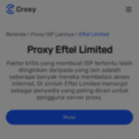
Beranda
Proxy ISP Lainnya
Eftel Limited
Proxy Eftel Limited
Faktor kritis yang membuat ISP tertentu lebih
diinginkan daripada yang lain adalah
seberapa banyak mereka membatasi akses
internet. Di sinilah Eftel Limited menonjol
sebagai penyedia yang paling dicari untuk
pengguna server proxy.
Mulai