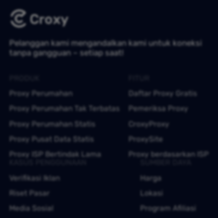
Pelanggan kami mengandalkan kami untuk koneksi
tanpa gangguan – setiap saat!
PRODUK
FITUR
Proxy Perumahan
Daftar Proxy Gratis
Proxy Perumahan Tak Terbatas
Pemeriksa Proxy
Proxy Perumahan Statis
CroxyProxy
Proxy Pusat Data Statis
ProxySite
Proxy ISP Bertindak Lama
Proxy berdasarkan ISP
KASUS PENGGUNAAN
SUMBER DAYA
Verifikasi Iklan
Harga
Riset Pasar
Lokasi
Media Sosial
Program Afiliasi