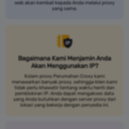
web akan kembali kepada Anda melalui proxy
yang sama.
Bagaimana Kami Menjamin Anda
Akan Menggunakan IP?
Kolam proxy Perumahan Croxy kami
menawarkan banyak proxy, sehingga klien kami
tidak perlu khawatir tentang waktu henti dan
pemblokiran IP. Anda dapat mengakses data
yang Anda butuhkan dengan server proxy dari
lokasi yang bekerja dengan penyedia ini.