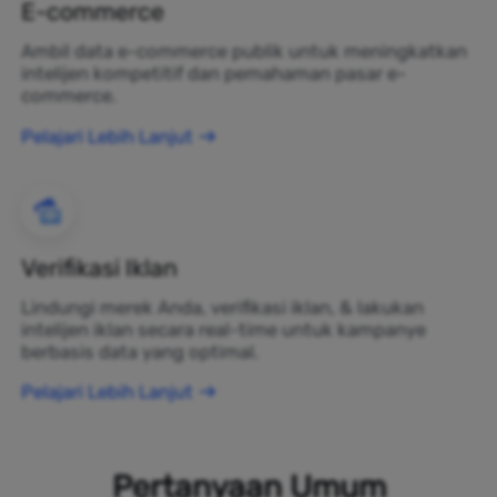
E-commerce
Ambil data e-commerce publik untuk meningkatkan
intelijen kompetitif dan pemahaman pasar e-
commerce.
Pelajari Lebih Lanjut
Verifikasi Iklan
Lindungi merek Anda, verifikasi iklan, & lakukan
intelijen iklan secara real-time untuk kampanye
berbasis data yang optimal.
Pelajari Lebih Lanjut
Pertanyaan Umum