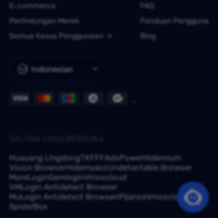
E-commerce
FAQ
Perlindungan Merek
Panduan Pengguna
Semua Kasus Penggunaan
Blog
Indonesian
TAUTAN YANG BERGUNA
Huayang Lingdong
TKFFF
AdsPower
Hidemium
Vision Browser
Hidemyacc
Undetectable Browser
MoreLogin
Gemlogin
Vmoscloud
VMLogin Antidetect Browser
MuLogin Antidetect Browser
IPjiance
Vmoscloud
SpiderBox