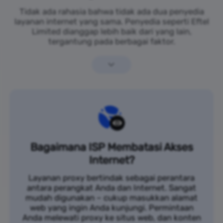
Tidak ada rahasia bahwa tidak ada dua penyedia
layanan internet yang sama. Penyedia seperti Eftel
Limited dianggap lebih baik dari yang lain,
tergantung pada berbagai faktor.
Bagaimana ISP Membatasi Akses
Internet?
Layanan proxy bertindak sebagai perantara
antara perangkat Anda dan Internet. Sangat
mudah digunakan – cukup masukkan alamat
web yang ingin Anda kunjungi. Permintaan
Anda melewati proxy ke situs web, dan konten