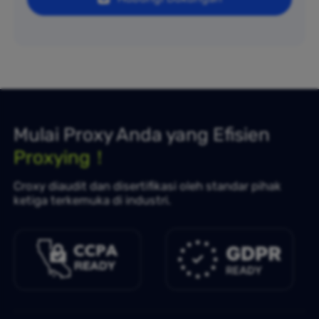
Mulai Proxy Anda yang Efisien
Proxying！
Croxy diaudit dan disertifikasi oleh standar pihak
ketiga terkemuka di industri.