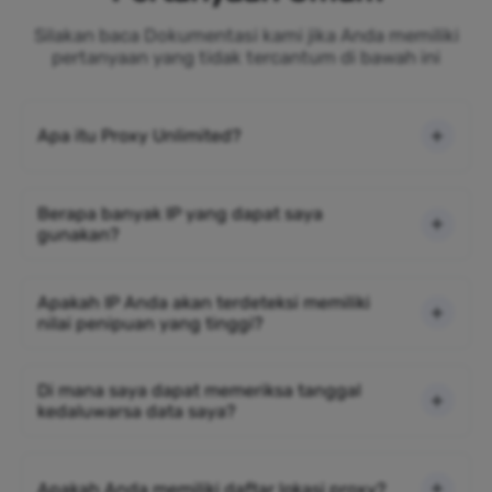
Silakan baca Dokumentasi kami jika Anda memiliki
pertanyaan yang tidak tercantum di bawah ini
Apa itu Proxy Unlimited?
Berapa banyak IP yang dapat saya
gunakan?
Apakah IP Anda akan terdeteksi memiliki
nilai penipuan yang tinggi?
Di mana saya dapat memeriksa tanggal
kedaluwarsa data saya?
Apakah Anda memiliki daftar lokasi proxy?