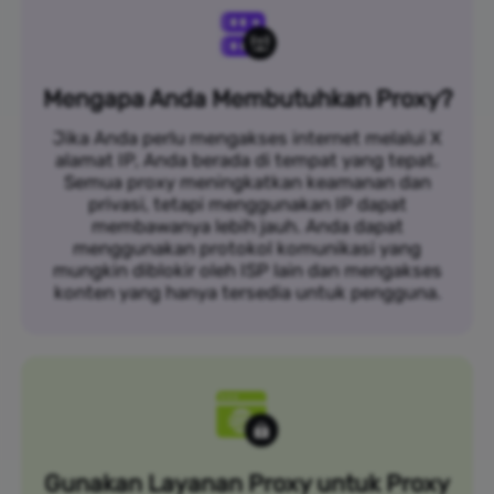
Mengapa Anda Membutuhkan Proxy?
Jika Anda perlu mengakses internet melalui X
alamat IP, Anda berada di tempat yang tepat.
Semua proxy meningkatkan keamanan dan
privasi, tetapi menggunakan IP dapat
membawanya lebih jauh. Anda dapat
menggunakan protokol komunikasi yang
mungkin diblokir oleh ISP lain dan mengakses
konten yang hanya tersedia untuk pengguna.
Gunakan Layanan Proxy untuk Proxy