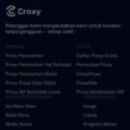
Pelanggan kami mengandalkan kami untuk koneksi
tanpa gangguan – setiap saat!
PRODUK
FITUR
Proxy Perumahan
Daftar Proxy Gratis
Proxy Perumahan Tak Terbatas
Pemeriksa Proxy
Proxy Perumahan Statis
CroxyProxy
Proxy Pusat Data Statis
ProxySite
Proxy ISP Bertindak Lama
Proxy berdasarkan ISP
KASUS PENGGUNAAN
SUMBER DAYA
Verifikasi Iklan
Harga
Riset Pasar
Lokasi
Media Sosial
Program Afiliasi