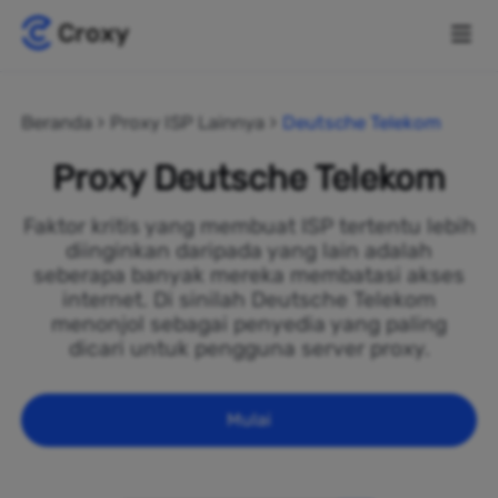
Beranda
Proxy ISP Lainnya
Deutsche Telekom
Proxy Deutsche Telekom
Faktor kritis yang membuat ISP tertentu lebih
diinginkan daripada yang lain adalah
seberapa banyak mereka membatasi akses
internet. Di sinilah Deutsche Telekom
menonjol sebagai penyedia yang paling
dicari untuk pengguna server proxy.
Mulai