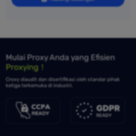
Mulai Proxy Anda yang Efisien
Proxying！
Croxy diaudit dan disertifikasi oleh standar pihak
ketiga terkemuka di industri.