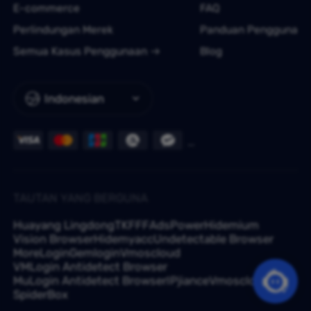
E-commerce
FAQ
Perlindungan Merek
Panduan Pengguna
Semua Kasus Penggunaan
Blog
Indonesian
TAUTAN YANG BERGUNA
Huayang Lingdong
TKFFF
AdsPower
Hidemium
Vision Browser
Hidemyacc
Undetectable Browser
MoreLogin
Gemlogin
Vmoscloud
VMLogin Antidetect Browser
MuLogin Antidetect Browser
IPjiance
Vmoscloud
SpiderBox