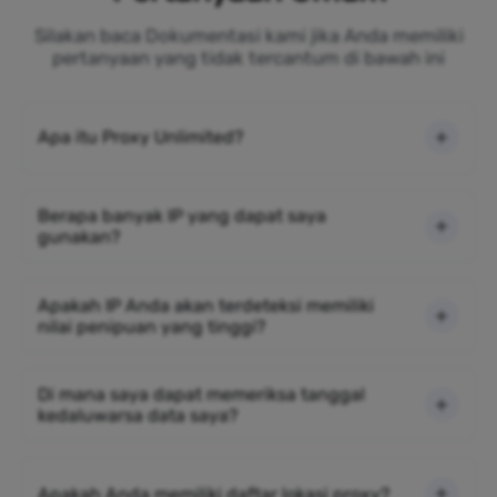
Silakan baca Dokumentasi kami jika Anda memiliki
pertanyaan yang tidak tercantum di bawah ini
Apa itu Proxy Unlimited?
Berapa banyak IP yang dapat saya
gunakan?
Apakah IP Anda akan terdeteksi memiliki
nilai penipuan yang tinggi?
Di mana saya dapat memeriksa tanggal
kedaluwarsa data saya?
Apakah Anda memiliki daftar lokasi proxy?