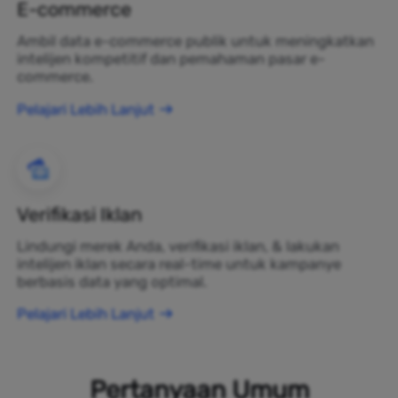
E-commerce
Ambil data e-commerce publik untuk meningkatkan
intelijen kompetitif dan pemahaman pasar e-
commerce.
Pelajari Lebih Lanjut
Verifikasi Iklan
Lindungi merek Anda, verifikasi iklan, & lakukan
intelijen iklan secara real-time untuk kampanye
berbasis data yang optimal.
Pelajari Lebih Lanjut
Pertanyaan Umum