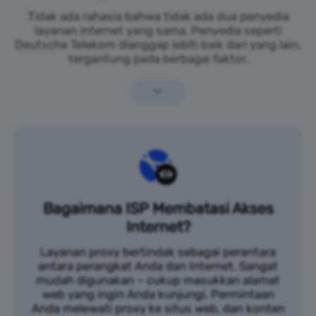
Tidak ada rahasia bahwa tidak ada dua penyedia
layanan internet yang sama. Penyedia seperti
Deutsche Telekom dianggap lebih baik dari yang lain,
tergantung pada berbagai faktor.
Bagaimana ISP Membatasi Akses
Internet?
Layanan proxy bertindak sebagai perantara
antara perangkat Anda dan Internet. Sangat
mudah digunakan – cukup masukkan alamat
web yang ingin Anda kunjungi. Permintaan
Anda melewati proxy ke situs web, dan konten