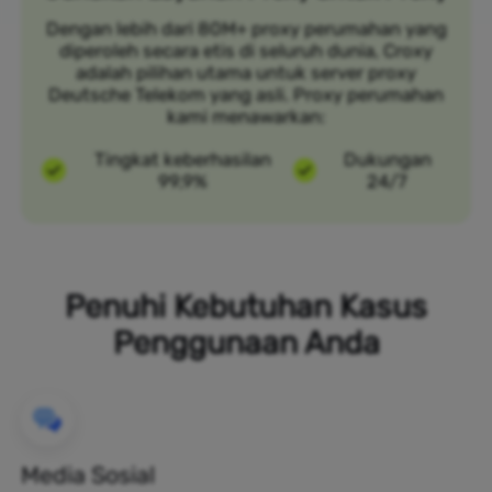
Dengan lebih dari 80M+ proxy perumahan yang
diperoleh secara etis di seluruh dunia, Croxy
adalah pilihan utama untuk server proxy
Deutsche Telekom yang asli. Proxy perumahan
kami menawarkan:
Tingkat keberhasilan
Dukungan
99,9%
24/7
Penuhi Kebutuhan Kasus
Penggunaan Anda
Media Sosial