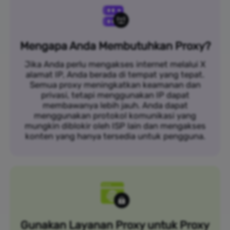
Mengapa Anda Membutuhkan Proxy?
Jika Anda perlu mengakses internet melalui X
alamat IP, Anda berada di tempat yang tepat.
Semua proxy meningkatkan keamanan dan
privasi, tetapi menggunakan IP dapat
membawanya lebih jauh. Anda dapat
menggunakan protokol komunikasi yang
mungkin diblokir oleh ISP lain dan mengakses
konten yang hanya tersedia untuk pengguna.
Gunakan Layanan Proxy untuk Proxy