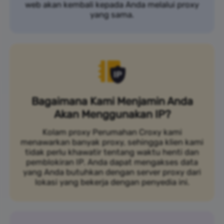
web akan kembali kepada Anda melalui proxy
yang sama.
Bagaimana Kami Menjamin Anda
Akan Menggunakan IP?
Kolam proxy Perumahan Croxy kami
menawarkan banyak proxy, sehingga klien kami
tidak perlu khawatir tentang waktu henti dan
pemblokiran IP. Anda dapat mengakses data
yang Anda butuhkan dengan server proxy dari
lokasi yang bekerja dengan penyedia ini.