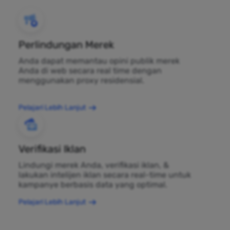
Perlindungan Merek
Anda dapat memantau opini publik merek
Anda di web secara real time dengan
menggunakan proxy residensial.
Pelajari Lebih Lanjut
Verifikasi Iklan
Lindungi merek Anda, verifikasi iklan, &
lakukan intelijen iklan secara real-time untuk
kampanye berbasis data yang optimal.
Pelajari Lebih Lanjut