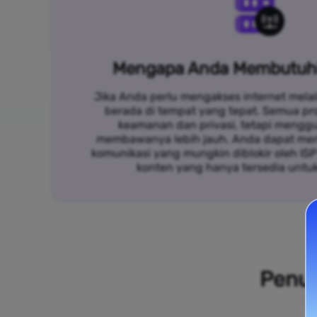
Mengapa Anda Membutuh
Jika Anda perlu mengakses internet melal
berada di tempat yang tepat. Semua p
keamanan dan privasi, tetapi mengg
membawanya lebih jauh. Anda dapat me
komunikasi yang mungkin diblokir oleh IS
konten yang hanya tersedia untu
Penuh