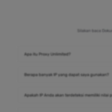
Silakan baca Doku
Apa itu Proxy Unlimited?
Berapa banyak IP yang dapat saya gunakan?
Apakah IP Anda akan terdeteksi memiliki nilai