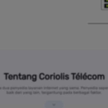
Tentang Coriolis Télécom
a dua penyedia layanan internet yang sama. Penyedia sepert
baik dari yang lain, tergantung pada berbagai faktor.