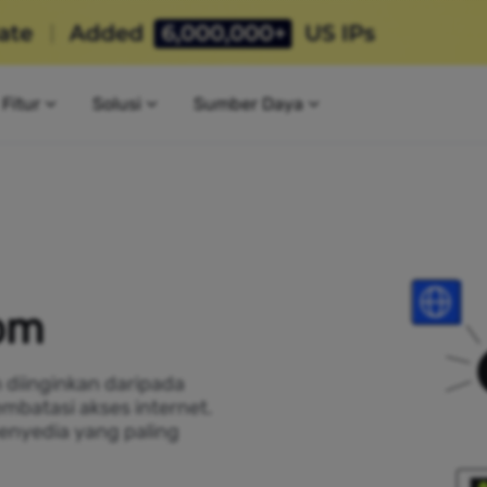
Fitur
Solusi
Sumber Daya
com
h diinginkan daripada
mbatasi akses internet.
penyedia yang paling