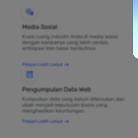
Media Sosial
Kuasi ruang industri Anda di media sosial
dengan kampanye yang lebih cerdas,
antisipasi tren besar berikutnya.
Pelajari Lebih Lanjut
Pengumpulan Data Web
Kumpulkan data yang belum ditemukan dan
ubah menjadi keputusan bisnis yang
menghasilkan keuntungan.
Pelajari Lebih Lanjut