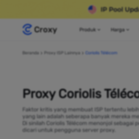
Produk
Harga
Beranda
Proxy ISP Lainnya
Coriolis Télécom
Proxy Coriolis Télé
Faktor kritis yang membuat ISP tertentu lebi
yang lain adalah seberapa banyak mereka me
Di sinilah Coriolis Télécom menonjol sebagai 
dicari untuk pengguna server proxy.