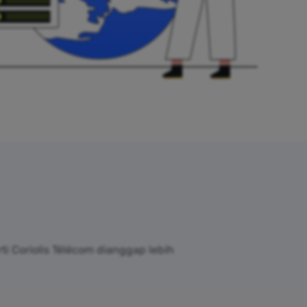
i Coriolis Télécom dianggap lebih