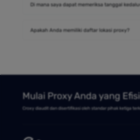
Di mana saya dapat memeriksa tanggal kedalu
Apakah Anda memiliki daftar lokasi proxy?
Mulai Proxy Anda yang Efis
Croxy diaudit dan disertifikasi oleh standar pihak ketiga ter