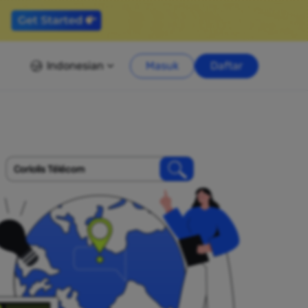
Indonesian
Masuk
Daftar
Coriolis Télécom