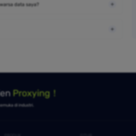
warsa data saya?
ien
Proxying！
kemuka di industri.
PRODUK
FITUR