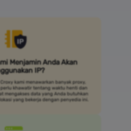
mi Menjamin Anda Akan
ggunakan IP?
Croxy kami menawarkan banyak proxy,
 perlu khawatir tentang waktu henti dan
pat mengakses data yang Anda butuhkan
lokasi yang bekerja dengan penyedia ini.