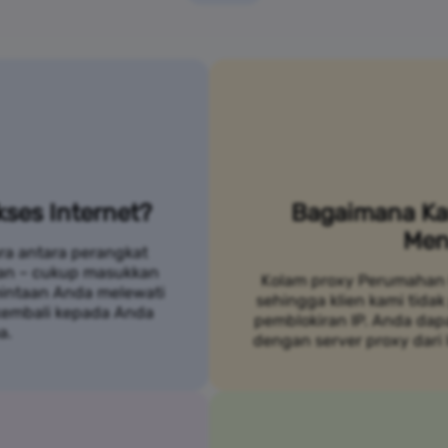
ses Internet?
Bagaimana Ka
Men
ra antara perangkat
an – cukup masukkan
Kolam proxy Perumahan 
mintaan Anda melewati
sehingga klien kami tidak
 kembali kepada Anda
pemblokiran IP. Anda da
a.
dengan server proxy dari 