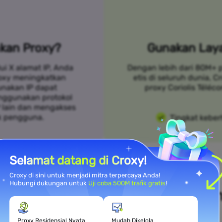
kan Proxy?
Gunakan Laya
ui X alamat IP, Anda
Dengan lebih dari 80M+ 
roxy meningkatkan
etis di seluruh dunia, 
unakan IP dapat
proxy Coriolis Téléc
nggunakan protokol
P lain dan mengakses
k pengguna.
Tingkat keber
Selamat datang di Croxy!
Croxy di sini untuk menjadi mitra terpercaya Anda!
Hubungi dukungan untuk
Uji coba 500M trafik gratis
!
i Kebutuhan Kasus Penggunaa
Proxy Residensial Nyata
Mudah Dikelola