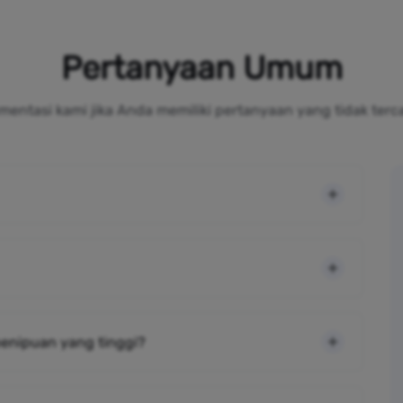
Pertanyaan Umum
mentasi kami jika Anda memiliki pertanyaan yang tidak terc
 penipuan yang tinggi?