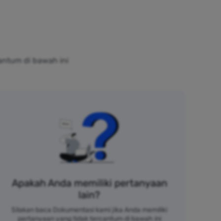
antum di bawah ini
Apakah Anda memiliki pertanyaan
lain?
Silakan baca Dokumentasi kami jika Anda memiliki
pertanyaan yang tidak tercantum di bawah ini