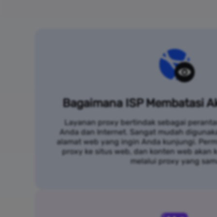
Bagaimana ISP Membatasi Ak
Layanan proxy bertindak sebagai peranta
Anda dan Internet. Sangat mudah digunak
alamat web yang ingin Anda kunjungi. Per
proxy ke situs web, dan konten web akan
melalui proxy yang sam