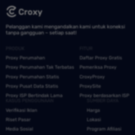
Pelanggan kami mengandalkan kami untuk koneksi
tanpa gangguan – setiap saat!
PRODUK
FITUR
Proxy Perumahan
Daftar Proxy Gratis
Proxy Perumahan Tak Terbatas
Pemeriksa Proxy
Proxy Perumahan Statis
CroxyProxy
Proxy Pusat Data Statis
ProxySite
Proxy ISP Bertindak Lama
Proxy berdasarkan ISP
KASUS PENGGUNAAN
SUMBER DAYA
Verifikasi Iklan
Harga
Riset Pasar
Lokasi
Media Sosial
Program Afiliasi