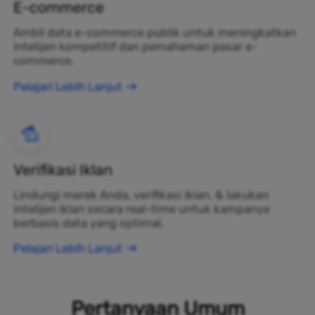
E-commerce
Ambil data e-commerce publik untuk meningkatkan
intelijen kompetitif dan pemahaman pasar e-
commerce.
Pelajari Lebih Lanjut
Verifikasi Iklan
Lindungi merek Anda, verifikasi iklan, & lakukan
intelijen iklan secara real-time untuk kampanye
berbasis data yang optimal.
Pelajari Lebih Lanjut
Pertanyaan Umum