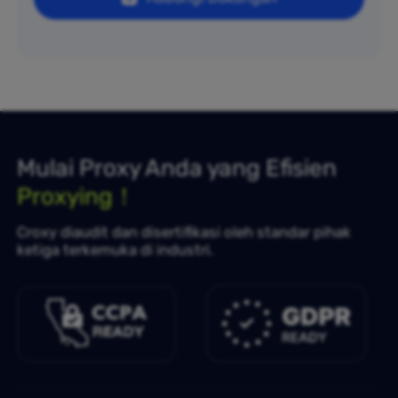
Mulai Proxy Anda yang Efisien
Proxying！
Croxy diaudit dan disertifikasi oleh standar pihak
ketiga terkemuka di industri.