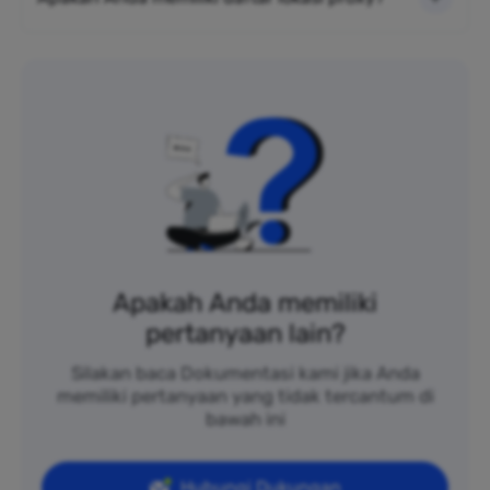
Apakah Anda memiliki
pertanyaan lain?
Silakan baca Dokumentasi kami jika Anda
memiliki pertanyaan yang tidak tercantum di
bawah ini
Hubungi Dukungan