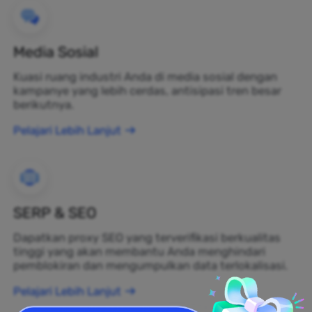
Media Sosial
Kuasi ruang industri Anda di media sosial dengan
kampanye yang lebih cerdas, antisipasi tren besar
berikutnya.
Pelajari Lebih Lanjut
SERP & SEO
Dapatkan proxy SEO yang terverifikasi berkualitas
tinggi yang akan membantu Anda menghindari
pemblokiran dan mengumpulkan data terlokalisasi.
Pelajari Lebih Lanjut