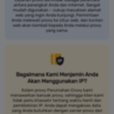
antara perangkat Anda dan Internet. Sangat
mudah digunakan – cukup masukkan alamat
web yang ingin Anda kunjungi. Permintaan
Anda melewati proxy ke situs web, dan konten
web akan kembali kepada Anda melalui proxy
yang sama.
Bagaimana Kami Menjamin Anda
Akan Menggunakan IP?
Kolam proxy Perumahan Croxy kami
menawarkan banyak proxy, sehingga klien kami
tidak perlu khawatir tentang waktu henti dan
pemblokiran IP. Anda dapat mengakses data
yang Anda butuhkan dengan server proxy dari