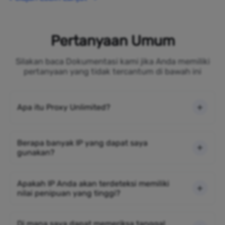
Pertanyaan Umum
Silakan baca Dokumentasi kami jika Anda memiliki
pertanyaan yang tidak tercantum di bawah ini
Apa itu Proxy Unlimited?
Berapa banyak IP yang dapat saya
gunakan?
Apakah IP Anda akan terdeteksi memiliki
nilai penipuan yang tinggi?
Di mana saya dapat memeriksa tanggal