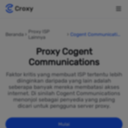
Proxy ISP
Beranda
Cogent Communicatio
Lainnya
ns
Proxy Cogent
Communications
Faktor kritis yang membuat ISP tertentu lebih
diinginkan daripada yang lain adalah
seberapa banyak mereka membatasi akses
internet. Di sinilah Cogent Communications
menonjol sebagai penyedia yang paling
dicari untuk pengguna server proxy.
Mulai