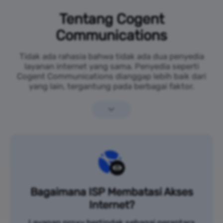
Tentang Cogent
Communications
Tidak ada rahasia bahwa tidak ada dua penyedia
layanan internet yang sama. Penyedia seperti
Cogent Communications dianggap lebih baik dari
yang lain, tergantung pada berbagai faktor.
Bagaimana ISP Membatasi Akses
Internet?
Layanan proxy bertindak sebagai perantara