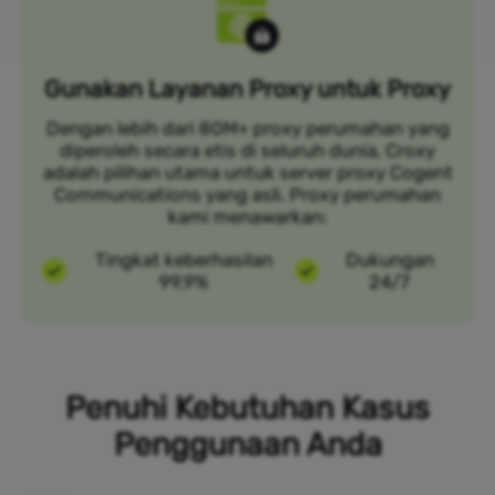
Gunakan Layanan Proxy untuk Proxy
Dengan lebih dari 80M+ proxy perumahan yang
diperoleh secara etis di seluruh dunia, Croxy
adalah pilihan utama untuk server proxy Cogent
Communications yang asli. Proxy perumahan
kami menawarkan:
Tingkat keberhasilan
Dukungan
99,9%
24/7
Penuhi Kebutuhan Kasus
Penggunaan Anda