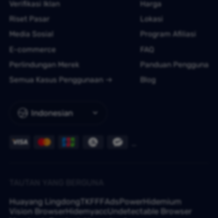
Verifikasi Iklan
Harga
Riset Pasar
Lokasi
Media Sosial
Program Afiliasi
E-commerce
FAQ
Perlindungan Merek
Panduan Pengguna
Semua Kasus Penggunaan
Blog
Indonesian
TAUTAN YANG BERGUNA
Huayang Lingdong
TKFFF
AdsPower
Hidemium
Vision Browser
Hidemyacc
Undetectable Browser