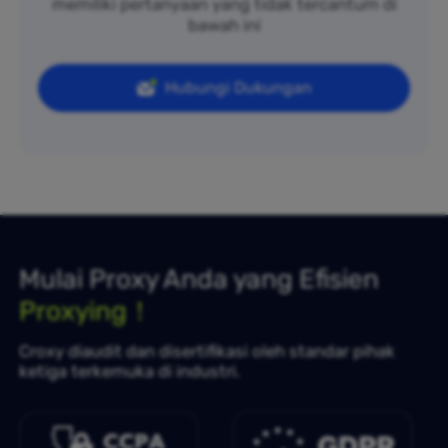
memiliki pertanyaan yang tidak tercantum di
bawah ini
Hubungi Dukungan
Mulai Proxy Anda yang Efisien
Proxying！
Croxy diaudit dan disertifikasi oleh standar pihak
ketiga terkemuka di industri.