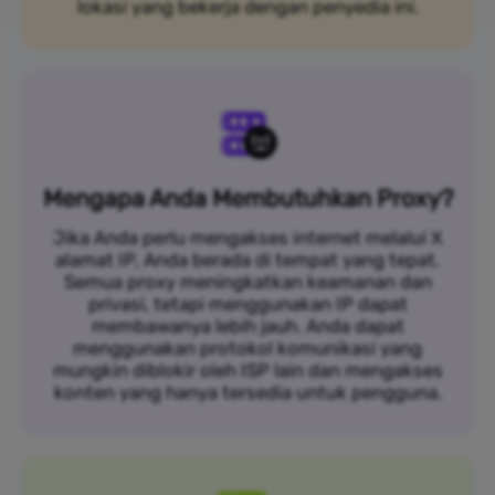
lokasi yang bekerja dengan penyedia ini.
Mengapa Anda Membutuhkan Proxy?
Jika Anda perlu mengakses internet melalui X
alamat IP, Anda berada di tempat yang tepat.
Semua proxy meningkatkan keamanan dan
privasi, tetapi menggunakan IP dapat
membawanya lebih jauh. Anda dapat
menggunakan protokol komunikasi yang
mungkin diblokir oleh ISP lain dan mengakses
konten yang hanya tersedia untuk pengguna.