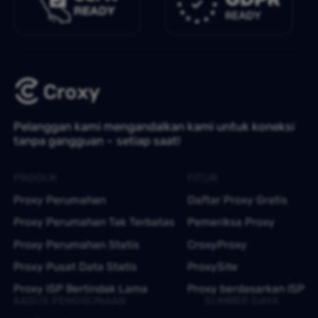
Pelanggan kami mengandalkan kami untuk koneksi
tanpa gangguan – setiap saat!
PRODUK
FITUR
Proxy Perumahan
Daftar Proxy Gratis
Proxy Perumahan Tak Terbatas
Pemeriksa Proxy
Proxy Perumahan Statis
CroxyProxy
Proxy Pusat Data Statis
ProxySite
Proxy ISP Bertindak Lama
Proxy berdasarkan ISP
KASUS PENGGUNAAN
SUMBER DAYA