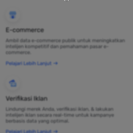
E-commerce
Ambil data e-commerce publik untuk meningkatkan
intelijen kompetitif dan pemahaman pasar e-
commerce.
Pelajari Lebih Lanjut
Verifikasi Iklan
Lindungi merek Anda, verifikasi iklan, & lakukan
intelijen iklan secara real-time untuk kampanye
berbasis data yang optimal.
Pelajari Lebih Lanjut