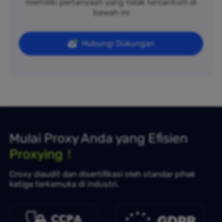
memiliki pertanyaan yang tidak tercantum di
bawah ini
Hubungi Dukungan
Mulai Proxy Anda yang Efisien
Proxying！
Croxy diaudit dan disertifikasi oleh standar pihak
ketiga terkemuka di industri.