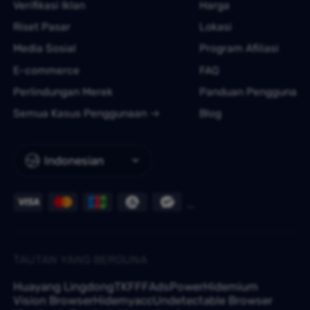
Verifikasi Iklan
Harga
Riset Pasar
Lokasi
Media Sosial
Program Afiliasi
E-commerce
FAQ
Perlindungan Merek
Panduan Pengguna
Semua Kasus Penggunaan
Blog
Indonesian
TAUTAN YANG BERGUNA
Huayang Lingdong
TKFFF
AdsPower
Hidemium
Vision Browser
Hidemyacc
Undetectable Browser