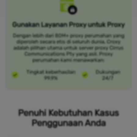
Gunakan Layanan Proxy untuk Proxy
Dengan lebih dari 80M+ proxy perumahan yang
diperoleh secara etis di seluruh dunia, Croxy
adalah pilihan utama untuk server proxy Cirrus
Communications Pty yang asli. Proxy
perumahan kami menawarkan:
Tingkat keberhasilan
Dukungan
99,9%
24/7
Penuhi Kebutuhan Kasus
Penggunaan Anda