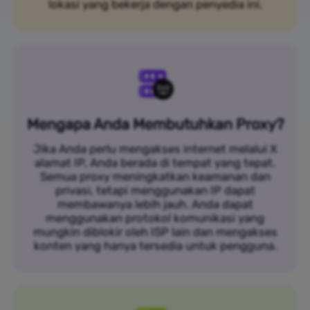
lokasi yang bekerja dengan penyedia ini.
Mengapa Anda Membutuhkan Proxy?
Jika Anda perlu mengakses internet melalui X
alamat IP, Anda berada di tempat yang tepat.
Semua proxy meningkatkan keamanan dan
privasi, tetapi menggunakan IP dapat
membawanya lebih jauh. Anda dapat
menggunakan protokol komunikasi yang
mungkin diblokir oleh ISP lain dan mengakses
konten yang hanya tersedia untuk pengguna.