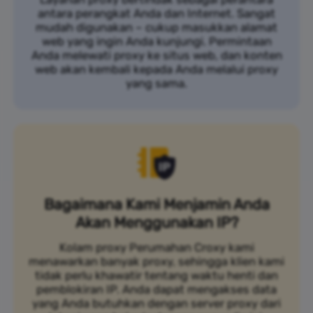
antara perangkat Anda dan Internet. Sangat
mudah digunakan – cukup masukkan alamat
web yang ingin Anda kunjungi. Permintaan
Anda melewati proxy ke situs web, dan konten
web akan kembali kepada Anda melalui proxy
yang sama.
Bagaimana Kami Menjamin Anda
Akan Menggunakan IP?
Kolam proxy Perumahan Croxy kami
menawarkan banyak proxy, sehingga klien kami
tidak perlu khawatir tentang waktu henti dan
pemblokiran IP. Anda dapat mengakses data
yang Anda butuhkan dengan server proxy dari