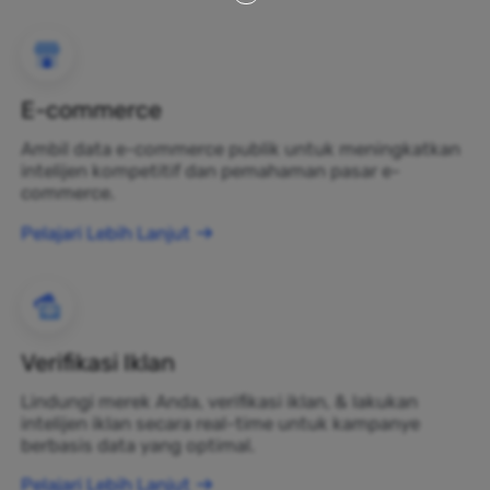
E-commerce
Ambil data e-commerce publik untuk meningkatkan
intelijen kompetitif dan pemahaman pasar e-
commerce.
Pelajari Lebih Lanjut
Verifikasi Iklan
Lindungi merek Anda, verifikasi iklan, & lakukan
intelijen iklan secara real-time untuk kampanye
berbasis data yang optimal.
Pelajari Lebih Lanjut