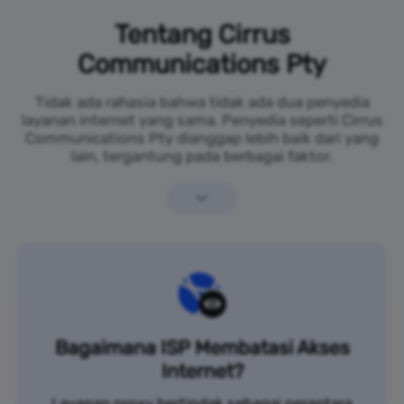
Tentang Cirrus
Communications Pty
Tidak ada rahasia bahwa tidak ada dua penyedia
layanan internet yang sama. Penyedia seperti Cirrus
Communications Pty dianggap lebih baik dari yang
lain, tergantung pada berbagai faktor.
Bagaimana ISP Membatasi Akses
Internet?
Layanan proxy bertindak sebagai perantara