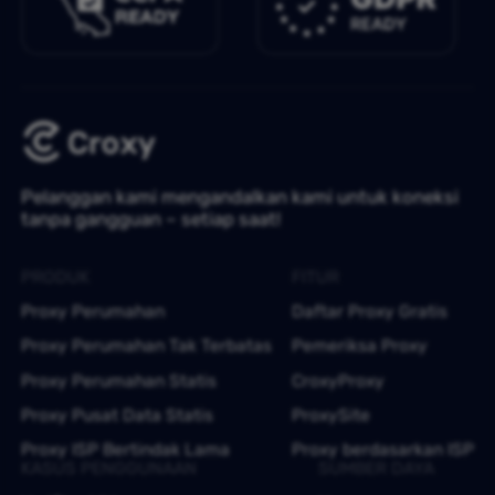
Pelanggan kami mengandalkan kami untuk koneksi
tanpa gangguan – setiap saat!
PRODUK
FITUR
Proxy Perumahan
Daftar Proxy Gratis
Proxy Perumahan Tak Terbatas
Pemeriksa Proxy
Proxy Perumahan Statis
CroxyProxy
Proxy Pusat Data Statis
ProxySite
Proxy ISP Bertindak Lama
Proxy berdasarkan ISP
KASUS PENGGUNAAN
SUMBER DAYA