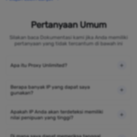
Pertanyaan Umum
Silakan baca Dokumentasi kami jika Anda memiliki
pertanyaan yang tidak tercantum di bawah ini
Apa itu Proxy Unlimited?
Berapa banyak IP yang dapat saya
gunakan?
Apakah IP Anda akan terdeteksi memiliki
nilai penipuan yang tinggi?
Di mana saya dapat memeriksa tanggal