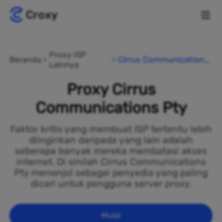
Proxy ISP
Beranda
Cirrus Communications
Lainnya
Pty
Proxy Cirrus
Communications Pty
Faktor kritis yang membuat ISP tertentu lebih
diinginkan daripada yang lain adalah
seberapa banyak mereka membatasi akses
internet. Di sinilah Cirrus Communications
Pty menonjol sebagai penyedia yang paling
dicari untuk pengguna server proxy.
Mulai