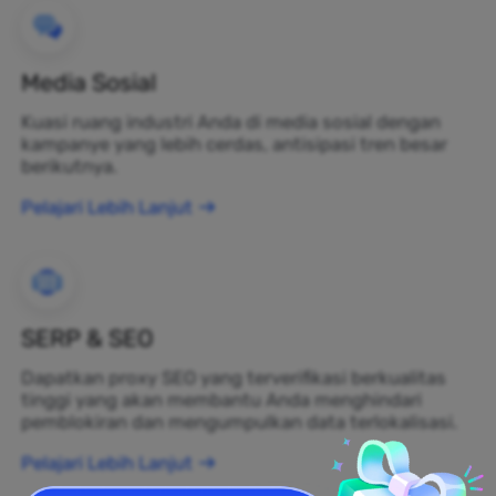
Media Sosial
Kuasi ruang industri Anda di media sosial dengan
kampanye yang lebih cerdas, antisipasi tren besar
berikutnya.
Pelajari Lebih Lanjut
SERP & SEO
Dapatkan proxy SEO yang terverifikasi berkualitas
tinggi yang akan membantu Anda menghindari
pemblokiran dan mengumpulkan data terlokalisasi.
Pelajari Lebih Lanjut