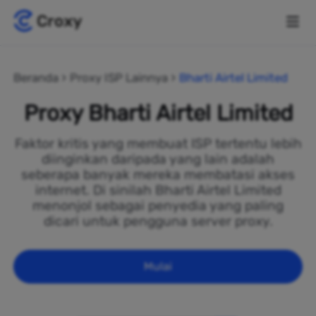
Beranda
Proxy ISP Lainnya
Bharti Airtel Limited
Proxy Bharti Airtel Limited
Faktor kritis yang membuat ISP tertentu lebih
diinginkan daripada yang lain adalah
seberapa banyak mereka membatasi akses
internet. Di sinilah Bharti Airtel Limited
menonjol sebagai penyedia yang paling
dicari untuk pengguna server proxy.
Mulai