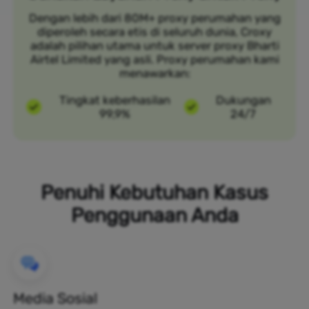
Dengan lebih dari 80M+ proxy perumahan yang
diperoleh secara etis di seluruh dunia, Croxy
adalah pilihan utama untuk server proxy Bharti
Airtel Limited yang asli. Proxy perumahan kami
menawarkan:
Tingkat keberhasilan
Dukungan
99,9%
24/7
Penuhi Kebutuhan Kasus
Penggunaan Anda
Media Sosial