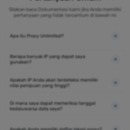
Silakan baca Dokumentasi kami jika Anda memiliki
pertanyaan yang tidak tercantum di bawah ini
Apa itu Proxy Unlimited?
Berapa banyak IP yang dapat saya
gunakan?
Apakah IP Anda akan terdeteksi memiliki
nilai penipuan yang tinggi?
Di mana saya dapat memeriksa tanggal
kedaluwarsa data saya?
Apakah Anda memiliki daftar lokasi proxy?