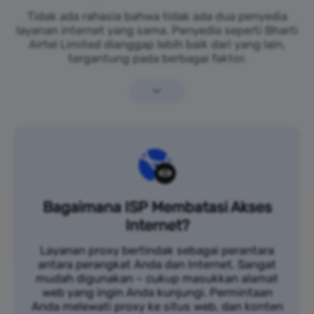
Tidak ada rahasia bahwa tidak ada dua penyedia
layanan internet yang sama. Penyedia seperti Bharti
Airtel Limited dianggap lebih baik dari yang lain,
tergantung pada berbagai faktor.
Bagaimana ISP Membatasi Akses
Internet?
Layanan proxy bertindak sebagai perantara
antara perangkat Anda dan Internet. Sangat
mudah digunakan – cukup masukkan alamat
web yang ingin Anda kunjungi. Permintaan
Anda melewati proxy ke situs web, dan konten