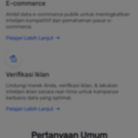
E-commerce
Ambil data e-commerce publik untuk meningkatkan
intelijen kompetitif dan pemahaman pasar e-
commerce.
Pelajari Lebih Lanjut
Verifikasi Iklan
Lindungi merek Anda, verifikasi iklan, & lakukan
intelijen iklan secara real-time untuk kampanye
berbasis data yang optimal.
Pelajari Lebih Lanjut
Pertanyaan Umum