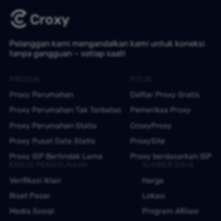
Pelanggan kami mengandalkan kami untuk koneksi
tanpa gangguan – setiap saat!
PRODUK
FITUR
Proxy Perumahan
Daftar Proxy Gratis
Proxy Perumahan Tak Terbatas
Pemeriksa Proxy
Proxy Perumahan Statis
CroxyProxy
Proxy Pusat Data Statis
ProxySite
Proxy ISP Bertindak Lama
Proxy berdasarkan ISP
KASUS PENGGUNAAN
SUMBER DAYA
Verifikasi Iklan
Harga
Riset Pasar
Lokasi
Media Sosial
Program Afiliasi