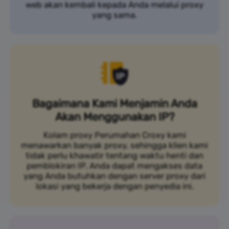
web akan kembali kepada Anda melalui proxy
yang sama.
Bagaimana Kami Menjamin Anda
Akan Menggunakan IP?
Kolam proxy Perumahan Croxy kami
menawarkan banyak proxy, sehingga klien kami
tidak perlu khawatir tentang waktu henti dan
pemblokiran IP. Anda dapat mengakses data
yang Anda butuhkan dengan server proxy dari
lokasi yang bekerja dengan penyedia ini.