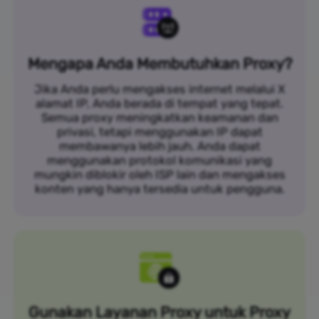
Mengapa Anda Membutuhkan Proxy?
Jika Anda perlu mengakses internet melalui X
alamat IP, Anda berada di tempat yang tepat.
Semua proxy meningkatkan keamanan dan
privasi, tetapi menggunakan IP dapat
membawanya lebih jauh. Anda dapat
menggunakan protokol komunikasi yang
mungkin diblokir oleh ISP lain dan mengakses
konten yang hanya tersedia untuk pengguna.
Gunakan Layanan Proxy untuk Proxy