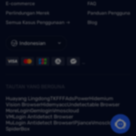
E-commerce
FAQ
Perlindungan Merek
Panduan Pengguna
Semua Kasus Penggunaan
Blog
Indonesian
TAUTAN YANG BERGUNA
Huayang Lingdong
TKFFF
AdsPower
Hidemium
Vision Browser
Hidemyacc
Undetectable Browser
MoreLogin
Gemlogin
Vmoscloud
VMLogin Antidetect Browser
MuLogin Antidetect Browser
IPjiance
Vmoscloud
SpiderBox