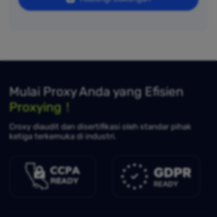
Mulai Proxy Anda yang Efisien
Proxying！
Croxy diaudit dan disertifikasi oleh standar pihak
ketiga terkemuka di industri.