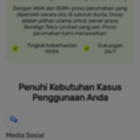
Dengan lebih dari 80M+ proxy perumahan yang
diperoleh secara etis di seluruh dunia, Croxy
adalah pilihan utama untuk server proxy
Bendigo Telco Limited yang asli. Proxy
perumahan kami menawarkan:
Tingkat keberhasilan
Dukungan
99,9%
24/7
Penuhi Kebutuhan Kasus
Penggunaan Anda
Media Sosial