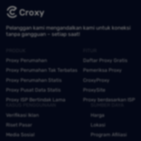
Pelanggan kami mengandalkan kami untuk koneksi
tanpa gangguan – setiap saat!
PRODUK
FITUR
Proxy Perumahan
Daftar Proxy Gratis
Proxy Perumahan Tak Terbatas
Pemeriksa Proxy
Proxy Perumahan Statis
CroxyProxy
Proxy Pusat Data Statis
ProxySite
Proxy ISP Bertindak Lama
Proxy berdasarkan ISP
KASUS PENGGUNAAN
SUMBER DAYA
Verifikasi Iklan
Harga
Riset Pasar
Lokasi
Media Sosial
Program Afiliasi