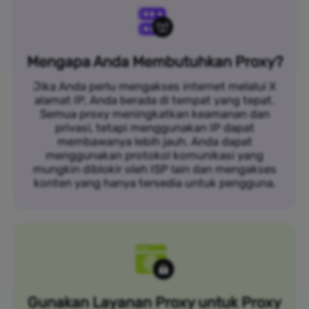
Mengapa Anda Membutuhkan Proxy?
Jika Anda perlu mengakses internet melalui X
alamat IP, Anda berada di tempat yang tepat.
Semua proxy meningkatkan keamanan dan
privasi, tetapi menggunakan IP dapat
membawanya lebih jauh. Anda dapat
menggunakan protokol komunikasi yang
mungkin diblokir oleh ISP lain dan mengakses
konten yang hanya tersedia untuk pengguna.
Gunakan Layanan Proxy untuk Proxy