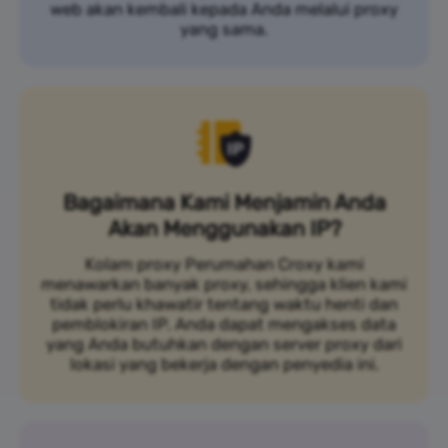
web akan kembali kepada Anda melalui proxy
yang sama.
Bagaimana Kami Menjamin Anda
Akan Menggunakan IP?
Kolam proxy Perumahan Croxy kami
menawarkan banyak proxy, sehingga klien kami
tidak perlu khawatir tentang waktu henti dan
pemblokiran IP. Anda dapat mengakses data
yang Anda butuhkan dengan server proxy dari
lokasi yang bekerja dengan penyedia ini.