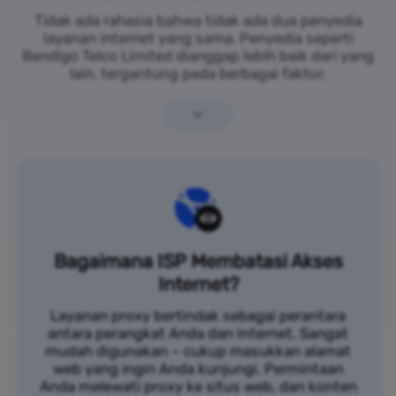
Tidak ada rahasia bahwa tidak ada dua penyedia
layanan internet yang sama. Penyedia seperti
Bendigo Telco Limited dianggap lebih baik dari yang
lain, tergantung pada berbagai faktor.
Bagaimana ISP Membatasi Akses
Internet?
Layanan proxy bertindak sebagai perantara
antara perangkat Anda dan Internet. Sangat
mudah digunakan – cukup masukkan alamat
web yang ingin Anda kunjungi. Permintaan
Anda melewati proxy ke situs web, dan konten