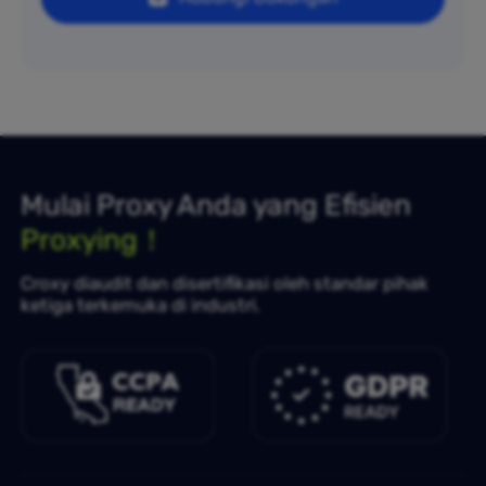
Mulai Proxy Anda yang Efisien
Proxying！
Croxy diaudit dan disertifikasi oleh standar pihak
ketiga terkemuka di industri.