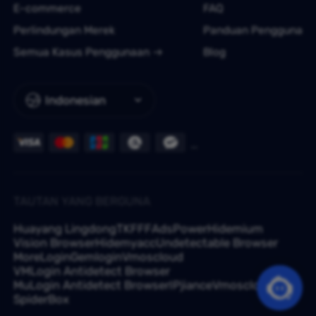
E-commerce
FAQ
Perlindungan Merek
Panduan Pengguna
Semua Kasus Penggunaan
Blog
Indonesian
TAUTAN YANG BERGUNA
Huayang Lingdong
TKFFF
AdsPower
Hidemium
Vision Browser
Hidemyacc
Undetectable Browser
MoreLogin
Gemlogin
Vmoscloud
VMLogin Antidetect Browser
MuLogin Antidetect Browser
IPjiance
Vmoscloud
SpiderBox