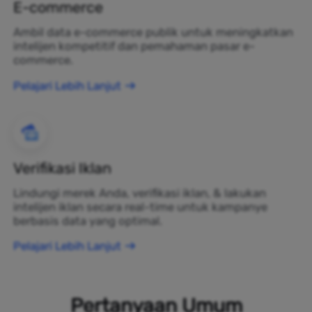
E-commerce
Ambil data e-commerce publik untuk meningkatkan
intelijen kompetitif dan pemahaman pasar e-
commerce.
Pelajari Lebih Lanjut
Verifikasi Iklan
Lindungi merek Anda, verifikasi iklan, & lakukan
intelijen iklan secara real-time untuk kampanye
berbasis data yang optimal.
Pelajari Lebih Lanjut
Pertanyaan Umum