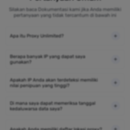
Silakan baca Dokumentasi kami jika Anda memiliki
pertanyaan yang tidak tercantum di bawah ini
Apa itu Proxy Unlimited?
Berapa banyak IP yang dapat saya
gunakan?
Apakah IP Anda akan terdeteksi memiliki
nilai penipuan yang tinggi?
Di mana saya dapat memeriksa tanggal
kedaluwarsa data saya?
Apakah Anda memiliki daftar lokasi proxy?