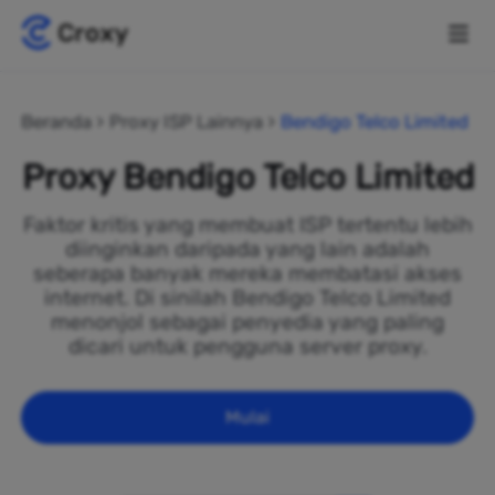
Beranda
Proxy ISP Lainnya
Bendigo Telco Limited
Proxy Bendigo Telco Limited
Faktor kritis yang membuat ISP tertentu lebih
diinginkan daripada yang lain adalah
seberapa banyak mereka membatasi akses
internet. Di sinilah Bendigo Telco Limited
menonjol sebagai penyedia yang paling
dicari untuk pengguna server proxy.
Mulai