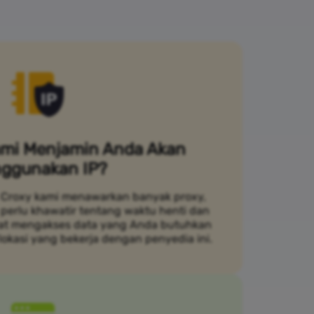
mi Menjamin Anda Akan
ggunakan IP?
Croxy kami menawarkan banyak proxy,
 perlu khawatir tentang waktu henti dan
pat mengakses data yang Anda butuhkan
lokasi yang bekerja dengan penyedia ini.