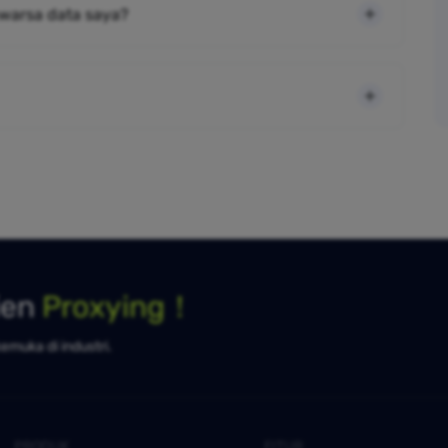
warsa data saya?
ien
Proxying！
kemuka di industri.
PRODUK
FITUR