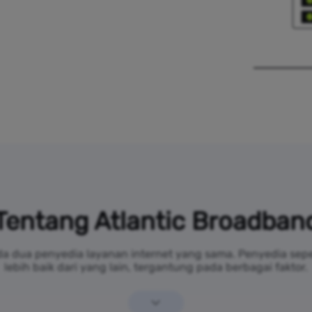
Tentang Atlantic Broadban
da dua penyedia layanan internet yang sama. Penyedia sep
lebih baik dari yang lain, tergantung pada berbagai faktor.