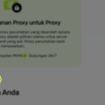
nan Proxy untuk Proxy
proxy perumahan yang diperoleh secara
Croxy adalah pilihan utama untuk server
and yang asli. Proxy perumahan kami
menawarkan:
hasilan 99,9%
Dukungan 24/7
n Anda