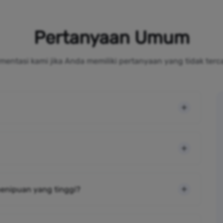
Pertanyaan Umum
mentasi kami jika Anda memiliki pertanyaan yang tidak terc
 penipuan yang tinggi?