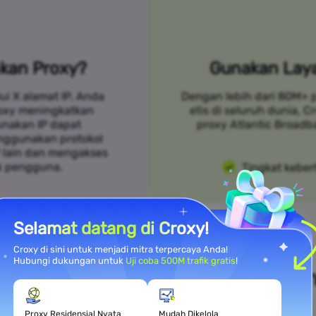
kan Proxy?
Gunakan Laya
ui X alamat IP, Anda
Dengan lebih dari 80M+ 
roxy meningkatkan
etis di seluruh dunia, 
unakan IP dapat
proxy Atlantic Broadb
nggunakan protokol
P lain dan mengakses
k pengguna.
Tingkat keber
Selamat datang di Croxy!
Croxy di sini untuk menjadi mitra terpercaya Anda!
Hubungi dukungan untuk
Uji coba 500M trafik gratis
!
i Kebutuhan Kasus Penggunaa
Proxy Residensial Nyata
Mudah Dikelola