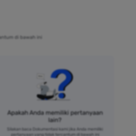
antum di bawah ini
Apakah Anda memiliki pertanyaan
lain?
Silakan baca Dokumentasi kami jika Anda memiliki
pertanyaan yang tidak tercantum di bawah ini