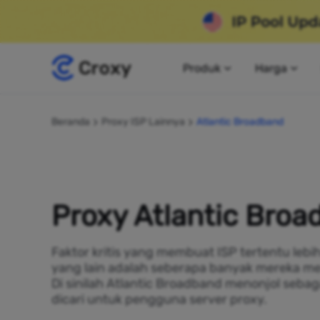
Produk
Harga
Beranda
Proxy ISP Lainnya
Atlantic Broadband
Proxy Atlantic Bro
Faktor kritis yang membuat ISP tertentu lebi
yang lain adalah seberapa banyak mereka me
Di sinilah Atlantic Broadband menonjol sebag
dicari untuk pengguna server proxy.