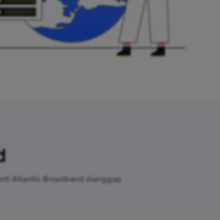
d
erti Atlantic Broadband dianggap