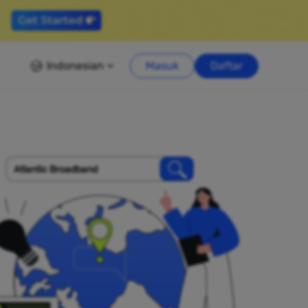
Indonesian
Masuk
Daftar
Atlantic Broadband