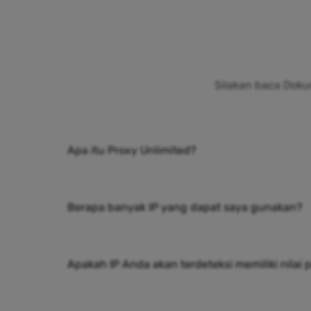
Silakan baca Doku
Apa itu Proxy Unlimited?
Berapa banyak IP yang dapat saya gunakan?
Apakah IP Anda akan terdeteksi memiliki nilai