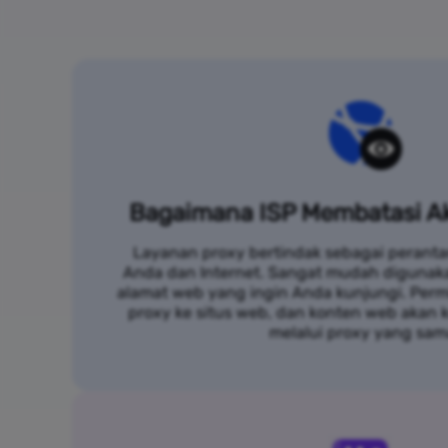
Bagaimana ISP Membatasi Ak
Layanan proxy bertindak sebagai peranta
Anda dan Internet. Sangat mudah digunak
alamat web yang ingin Anda kunjungi. Per
proxy ke situs web, dan konten web akan
melalui proxy yang sam