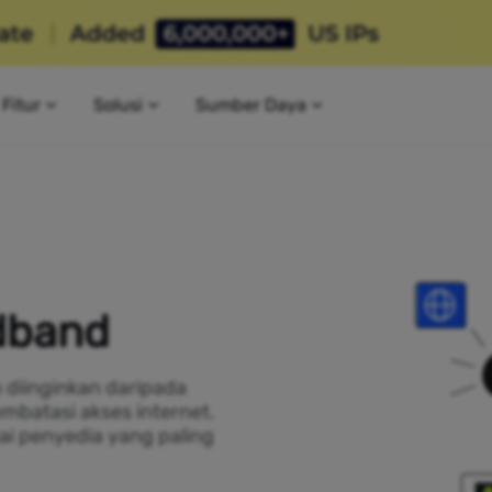
Fitur
Solusi
Sumber Daya
adband
h diinginkan daripada
mbatasi akses internet.
ai penyedia yang paling