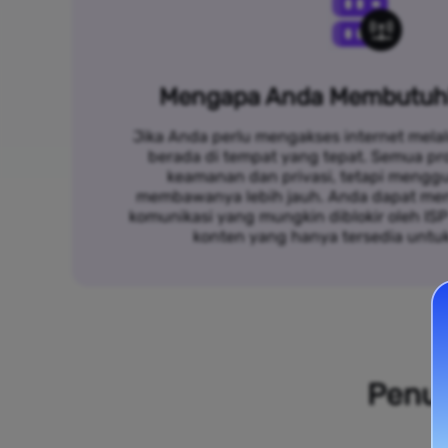
Mengapa Anda Membutuh
Jika Anda perlu mengakses internet melal
berada di tempat yang tepat. Semua p
keamanan dan privasi, tetapi mengg
membawanya lebih jauh. Anda dapat me
komunikasi yang mungkin diblokir oleh IS
konten yang hanya tersedia untu
Penuh