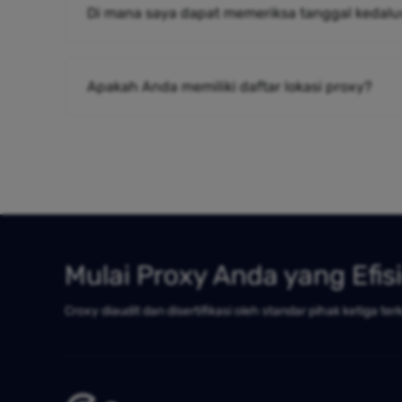
Di mana saya dapat memeriksa tanggal kedalu
Apakah Anda memiliki daftar lokasi proxy?
Mulai Proxy Anda yang Efis
Croxy diaudit dan disertifikasi oleh standar pihak ketiga ter