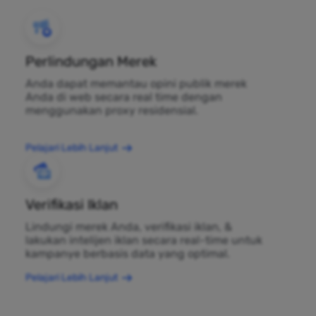
Perlindungan Merek
Anda dapat memantau opini publik merek
Anda di web secara real time dengan
menggunakan proxy residensial.
Pelajari Lebih Lanjut
Verifikasi Iklan
Lindungi merek Anda, verifikasi iklan, &
lakukan intelijen iklan secara real-time untuk
kampanye berbasis data yang optimal.
Pelajari Lebih Lanjut