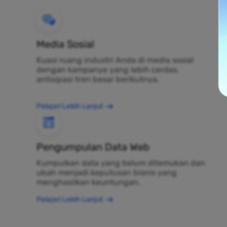
Media Sosial
Kuasi ruang industri Anda di media sosial
dengan kampanye yang lebih cerdas,
antisipasi tren besar berikutnya.
Pelajari Lebih Lanjut
Pengumpulan Data Web
Kumpulkan data yang belum ditemukan dan
ubah menjadi keputusan bisnis yang
menghasilkan keuntungan.
Pelajari Lebih Lanjut