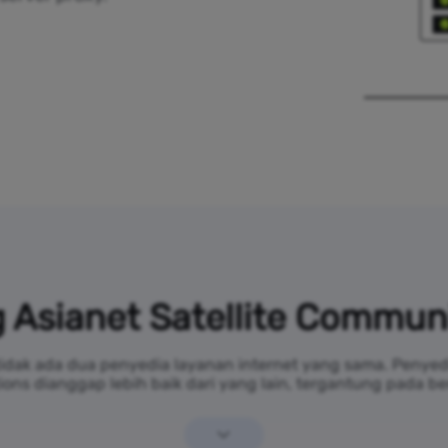
 Asianet Satellite Commun
idak ada dua penyedia layanan internet yang sama. Penyedia
ns dianggap lebih baik dari yang lain, tergantung pada ber