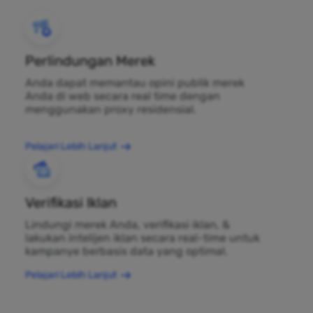
Perlindungan Merek
Anda dapat memantau opini publik merek
Anda di web secara real time dengan
menggunakan proxy residensial.
Pelajari Lebih Lanjut
Verifikasi Iklan
Lindungi merek Anda, verifikasi iklan, &
lakukan intelijen iklan secara real-time untuk
kampanye berbasis data yang optimal.
Pelajari Lebih Lanjut