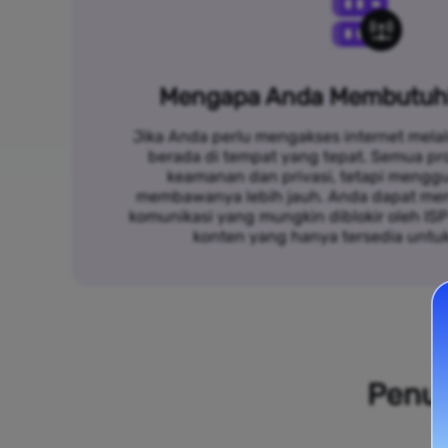
Mengapa Anda Membutuh
Jika Anda perlu mengakses internet melal
berada di tempat yang tepat. Semua p
keamanan dan privasi, tetapi mengg
membawanya lebih jauh. Anda dapat me
komunikasi yang mungkin diblokir oleh IS
konten yang hanya tersedia untu
Penuh