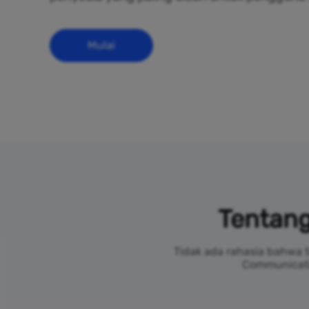
Mulai
Tentang
Tidak ada rahasia bahwa t
Communicatio