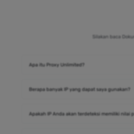
Silakan baca Doku
Apa itu Proxy Unlimited?
Berapa banyak IP yang dapat saya gunakan?
Apakah IP Anda akan terdeteksi memiliki nilai