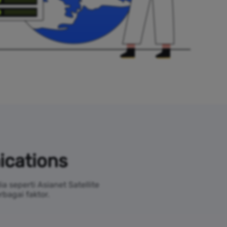
ications
 seperti Asianet Satellite
bagai faktor.