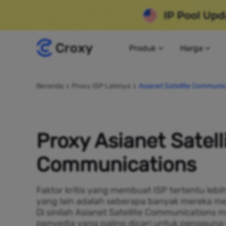
Produk
Harga
Beranda
Proxy ISP Lainnya
Asianet Satellite Communi
Proxy Asianet Satell
Communications
Faktor kritis yang membuat ISP tertentu lebi
yang lain adalah seberapa banyak mereka me
Di sinilah Asianet Satellite Communications 
penyedia yang paling dicari untuk pengguna 