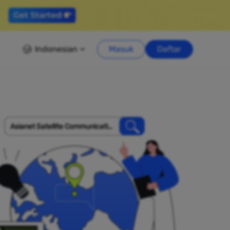
Indonesian
Masuk
Daftar
Asianet Satellite Communicatio
ns