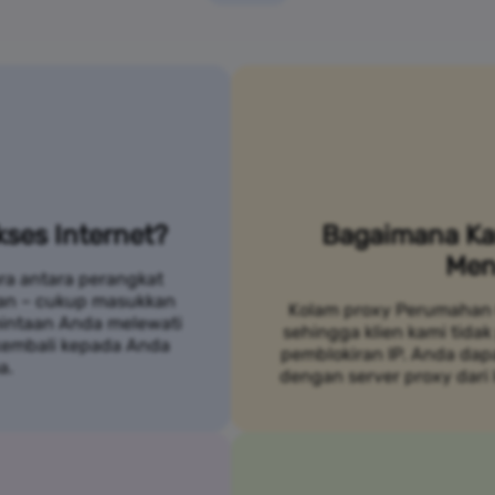
ses Internet?
Bagaimana Ka
Men
ra antara perangkat
an – cukup masukkan
Kolam proxy Perumahan 
mintaan Anda melewati
sehingga klien kami tidak
 kembali kepada Anda
pemblokiran IP. Anda da
a.
dengan server proxy dari 