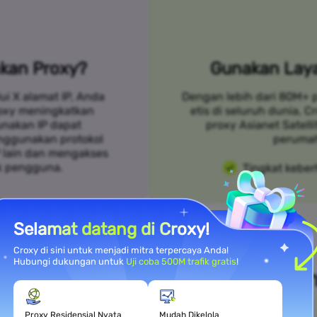
kan Proxy?
Gunakan Laya
ui X alamat IP, Anda
Dengan lebih dari 80M+ 
roxy meningkatkan
etis di seluruh dunia, 
unakan IP dapat
proxy Asianet Satell
nggunakan protokol
peruma
P lain dan mengakses
k pengguna.
Tingkat keber
Selamat datang di Croxy!
Croxy di sini untuk menjadi mitra terpercaya Anda!
Hubungi dukungan untuk
Uji coba 500M trafik gratis
!
i Kebutuhan Kasus Penggunaa
Proxy Residensial Nyata
Mudah Dikelola