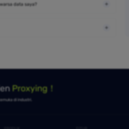
warsa data saya?
ien
Proxying！
kemuka di industri.
PRODUK
FITUR