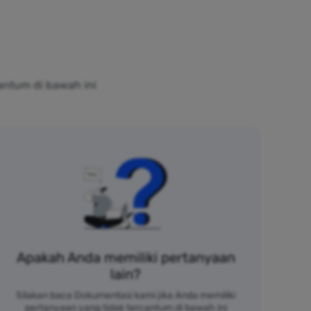
antum di bawah ini
Apakah Anda memiliki pertanyaan
lain?
Silakan baca Dokumentasi kami jika Anda memiliki
pertanyaan yang tidak tercantum di bawah ini