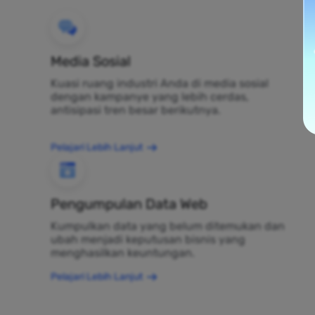
Media Sosial
Kuasi ruang industri Anda di media sosial
dengan kampanye yang lebih cerdas,
antisipasi tren besar berikutnya.
Pelajari Lebih Lanjut
Pengumpulan Data Web
Kumpulkan data yang belum ditemukan dan
ubah menjadi keputusan bisnis yang
menghasilkan keuntungan.
Pelajari Lebih Lanjut