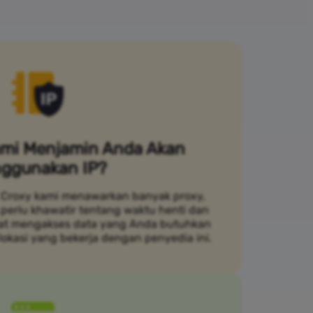
mi Menjamin Anda Akan
ggunakan IP?
Croxy kami menawarkan banyak proxy,
 perlu khawatir tentang waktu henti dan
pat mengakses data yang Anda butuhkan
lokasi yang bekerja dengan penyedia ini.