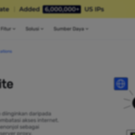
Fitur
Solusi
Sumber Daya
cations
ite
h diinginkan daripada
mbatasi akses internet.
menonjol sebagai
server proxy.