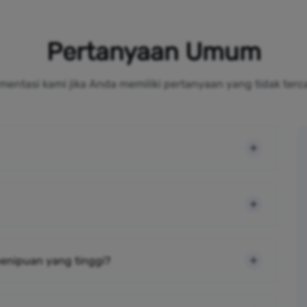
Pertanyaan Umum
mentasi kami jika Anda memiliki pertanyaan yang tidak terc
 penipuan yang tinggi?