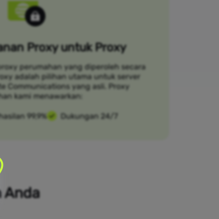
nan Proxy untuk Proxy
proxy perumahan yang diperoleh secara
Croxy adalah pilihan utama untuk server
ite Communications yang asli. Proxy
han kami menawarkan:
hasilan 99,9%
Dukungan 24/7
n Anda