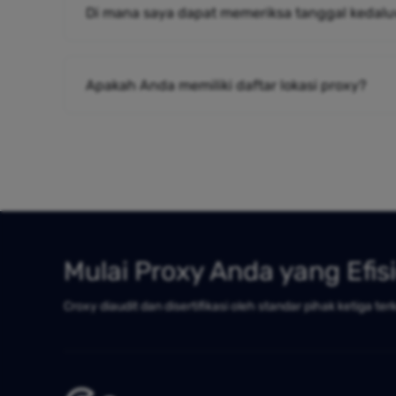
Di mana saya dapat memeriksa tanggal kedalu
Apakah Anda memiliki daftar lokasi proxy?
Mulai Proxy Anda yang Efis
Croxy diaudit dan disertifikasi oleh standar pihak ketiga ter