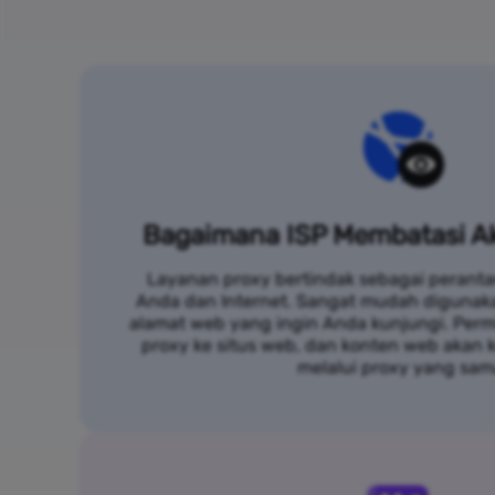
Bagaimana ISP Membatasi Ak
Layanan proxy bertindak sebagai peranta
Anda dan Internet. Sangat mudah digunak
alamat web yang ingin Anda kunjungi. Per
proxy ke situs web, dan konten web akan
melalui proxy yang sam