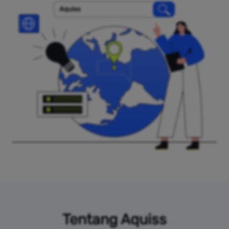
Aquiss
Tentang Aquiss