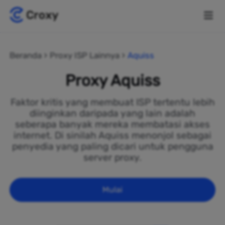
Beranda
Proxy ISP Lainnya
Aquiss
Proxy Aquiss
Faktor kritis yang membuat ISP tertentu lebih
diinginkan daripada yang lain adalah
seberapa banyak mereka membatasi akses
internet. Di sinilah Aquiss menonjol sebagai
penyedia yang paling dicari untuk pengguna
server proxy.
Mulai