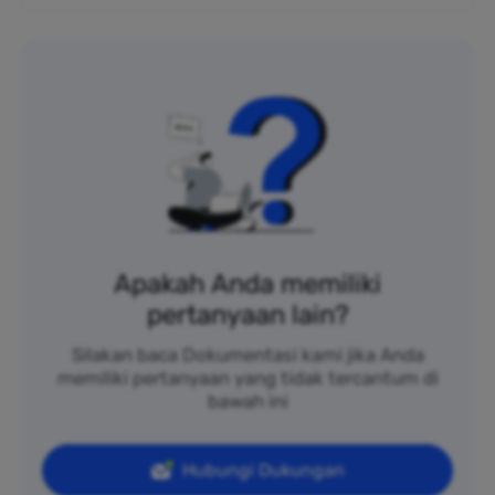
Apakah Anda memiliki
pertanyaan lain?
Silakan baca Dokumentasi kami jika Anda
memiliki pertanyaan yang tidak tercantum di
bawah ini
Hubungi Dukungan