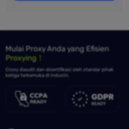
Mulai Proxy Anda yang Efisien
Proxying！
Croxy diaudit dan disertifikasi oleh standar pihak
ketiga terkemuka di industri.