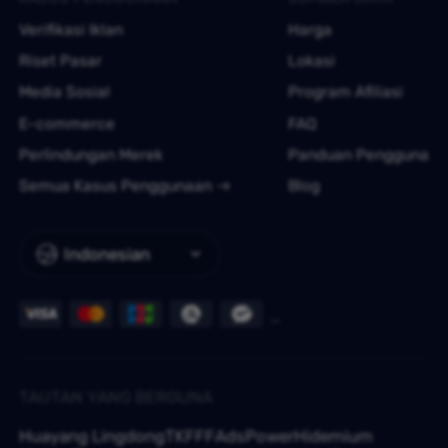
Verifikasi Iklan
Harga
Riset Pasar
Lokasi
Media Sosial
Program Afiliasi
E-commerce
FAQ
Perlindungan Merek
Panduan Pengguna
Semua Kasus Penggunaan
Blog
Indonesian
TAUTAN YANG BERGUNA
Huayang Lingdong
TKFFF
AdsPower
Hidemium