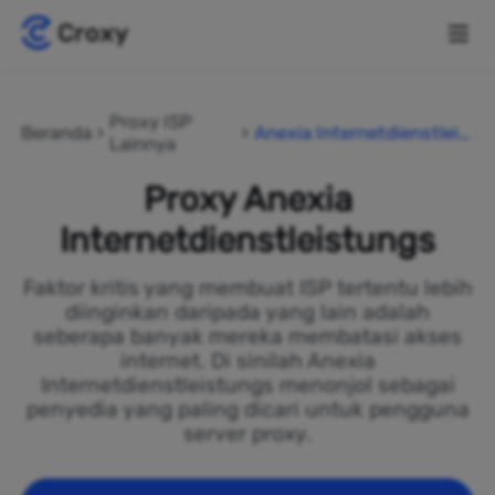
Proxy ISP
Beranda
Anexia Internetdienstleis
Lainnya
tungs
Proxy Anexia
Internetdienstleistungs
Faktor kritis yang membuat ISP tertentu lebih
diinginkan daripada yang lain adalah
seberapa banyak mereka membatasi akses
internet. Di sinilah Anexia
Internetdienstleistungs menonjol sebagai
penyedia yang paling dicari untuk pengguna
server proxy.