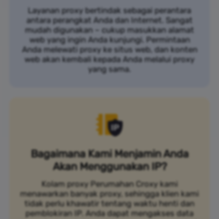
Layanan proxy bertindak sebagai perantara
antara perangkat Anda dan Internet. Sangat
mudah digunakan – cukup masukkan alamat
web yang ingin Anda kunjungi. Permintaan
Anda melewati proxy ke situs web, dan konten
web akan kembali kepada Anda melalui proxy
yang sama.
Bagaimana Kami Menjamin Anda
Akan Menggunakan IP?
Kolam proxy Perumahan Croxy kami
menawarkan banyak proxy, sehingga klien kami
tidak perlu khawatir tentang waktu henti dan
pemblokiran IP. Anda dapat mengakses data