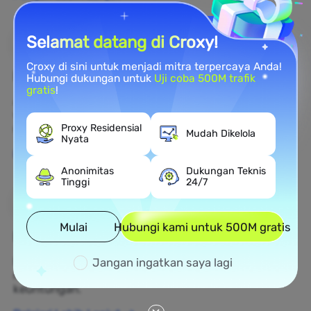
Selamat datang di Croxy!
Croxy di sini untuk menjadi mitra terpercaya Anda!
Perlindungan Merek
Hubungi dukungan untuk
Uji coba 500M trafik
gratis
!
Anda dapat memantau opini publik merek Anda di
web secara real time dengan menggunakan proxy
residensial.
Proxy Residensial
Mudah Dikelola
Nyata
Pelajari Lebih Lanjut
Anonimitas
Dukungan Teknis
Tinggi
24/7
Mulai
Hubungi kami untuk 500M gratis
Pengumpulan Data Web
Kumpulkan data yang belum ditemukan dan ubah
Jangan ingatkan saya lagi
menjadi keputusan bisnis yang menghasilkan
keuntungan.