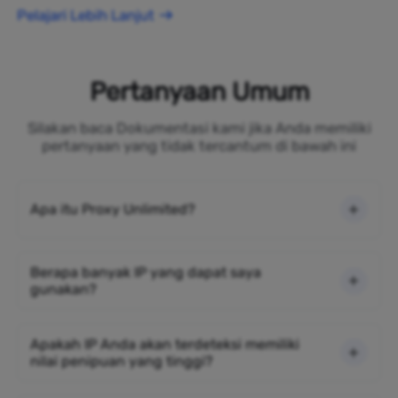
Pelajari Lebih Lanjut
Pertanyaan Umum
Silakan baca Dokumentasi kami jika Anda memiliki
pertanyaan yang tidak tercantum di bawah ini
Apa itu Proxy Unlimited?
Berapa banyak IP yang dapat saya
gunakan?
Apakah IP Anda akan terdeteksi memiliki
nilai penipuan yang tinggi?