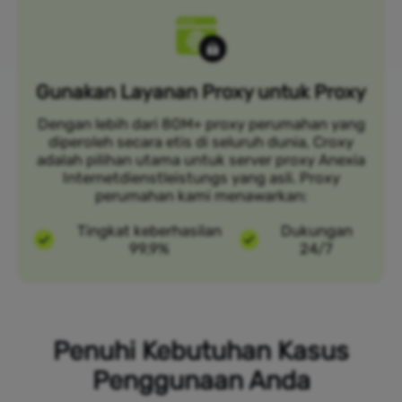
Gunakan Layanan Proxy untuk Proxy
Dengan lebih dari 80M+ proxy perumahan yang
diperoleh secara etis di seluruh dunia, Croxy
adalah pilihan utama untuk server proxy Anexia
Internetdienstleistungs yang asli. Proxy
perumahan kami menawarkan:
Tingkat keberhasilan
Dukungan
99,9%
24/7
Penuhi Kebutuhan Kasus
Penggunaan Anda