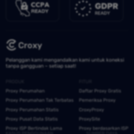
Pelanggan kami mengandalkan kami untuk koneksi
tanpa gangguan – setiap saat!
PRODUK
FITUR
Proxy Perumahan
Daftar Proxy Gratis
Proxy Perumahan Tak Terbatas
Pemeriksa Proxy
Proxy Perumahan Statis
CroxyProxy
Proxy Pusat Data Statis
ProxySite
Proxy ISP Bertindak Lama
Proxy berdasarkan ISP
KASUS PENGGUNAAN
SUMBER DAYA