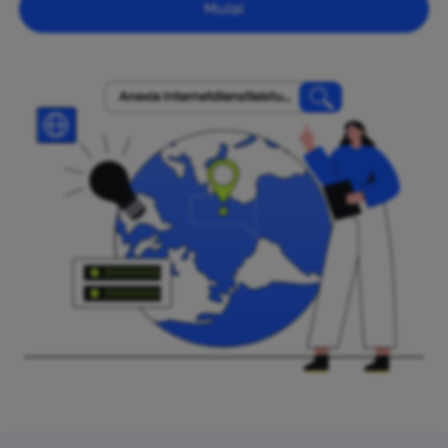
Mulai
Anexia Internetdienstleistun
gs