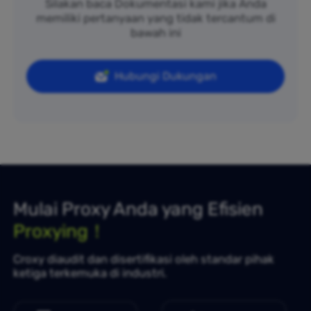
Silakan baca Dokumentasi kami jika Anda
memiliki pertanyaan yang tidak tercantum di
bawah ini
Hubungi Dukungan
Mulai Proxy Anda yang Efisien
Proxying！
Croxy diaudit dan disertifikasi oleh standar pihak
ketiga terkemuka di industri.