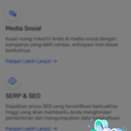
Media Sosial
Kuasi ruang industri Anda di media sosial dengan
kampanye yang lebih cerdas, antisipasi tren besar
berikutnya.
Pelajari Lebih Lanjut
SERP & SEO
Dapatkan proxy SEO yang terverifikasi berkualitas
tinggi yang akan membantu Anda menghindari
pemblokiran dan mengumpulkan data terlokalisasi.
Pelajari Lebih Lanjut