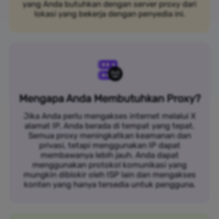
yang Anda butuhkan dengan server proxy dari
lokasi yang bekerja dengan penyedia ini.
Mengapa Anda Membutuhkan Proxy?
Jika Anda perlu mengakses internet melalui X
alamat IP, Anda berada di tempat yang tepat.
Semua proxy meningkatkan keamanan dan
privasi, tetapi menggunakan IP dapat
membawanya lebih jauh. Anda dapat
menggunakan protokol komunikasi yang
mungkin diblokir oleh ISP lain dan mengakses
konten yang hanya tersedia untuk pengguna.