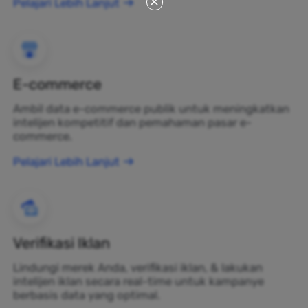
Pelajari Lebih Lanjut
E-commerce
Ambil data e-commerce publik untuk meningkatkan
intelijen kompetitif dan pemahaman pasar e-
commerce.
Pelajari Lebih Lanjut
Verifikasi Iklan
Lindungi merek Anda, verifikasi iklan, & lakukan
intelijen iklan secara real-time untuk kampanye
berbasis data yang optimal.