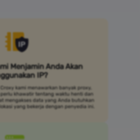
mi Menjamin Anda Akan
ggunakan IP?
Croxy kami menawarkan banyak proxy,
 perlu khawatir tentang waktu henti dan
pat mengakses data yang Anda butuhkan
lokasi yang bekerja dengan penyedia ini.