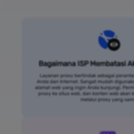
Bagaimana ISP Membatasi Ak
Layanan proxy bertindak sebagai peranta
Anda dan Internet. Sangat mudah digunak
alamat web yang ingin Anda kunjungi. Per
proxy ke situs web, dan konten web akan
melalui proxy yang sam