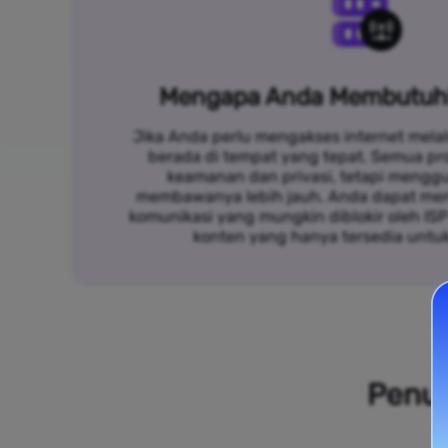
Mengapa Anda Membutuh
Jika Anda perlu mengakses internet melal
berada di tempat yang tepat. Semua p
keamanan dan privasi, tetapi mengg
membawanya lebih jauh. Anda dapat me
komunikasi yang mungkin diblokir oleh IS
konten yang hanya tersedia untu
Penuh