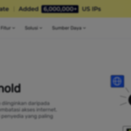
Fitur
Solusi
Sumber Daya
nold
h diinginkan daripada
mbatasi akses internet.
i penyedia yang paling