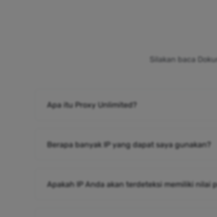
Silakan baca Doku
Apa itu Proxy Unlimited?
Berapa banyak IP yang dapat saya gunakan?
Apakah IP Anda akan terdeteksi memiliki nilai