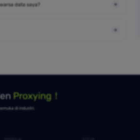
warsa data saya?
ien
Proxying！
kemuka di industri.
PRODUK
FITUR