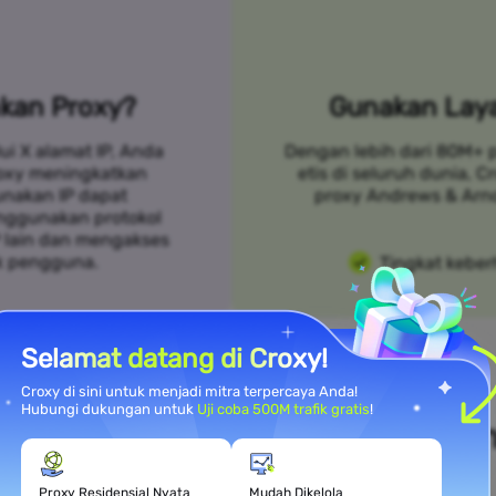
kan Proxy?
Gunakan Laya
ui X alamat IP, Anda
Dengan lebih dari 80M+ 
roxy meningkatkan
etis di seluruh dunia, 
unakan IP dapat
proxy Andrews & Arno
nggunakan protokol
P lain dan mengakses
k pengguna.
Tingkat keber
Selamat datang di Croxy!
Croxy di sini untuk menjadi mitra terpercaya Anda!
Hubungi dukungan untuk
Uji coba 500M trafik gratis
!
i Kebutuhan Kasus Penggunaa
Proxy Residensial Nyata
Mudah Dikelola