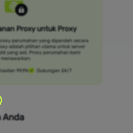
nan Proxy untuk Proxy
proxy perumahan yang diperoleh secara
Croxy adalah pilihan utama untuk server
ld yang asli. Proxy perumahan kami
menawarkan:
hasilan 99,9%
Dukungan 24/7
n Anda