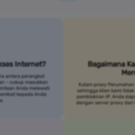
ses Internet?
Bagaimana Ka
Men
ra antara perangkat
an – cukup masukkan
Kolam proxy Perumahan 
mintaan Anda melewati
sehingga klien kami tidak
 kembali kepada Anda
pemblokiran IP. Anda da
a.
dengan server proxy dari 