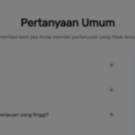
Pertanyaan Umum
mentasi kami jika Anda memiliki pertanyaan yang tidak terc
 penipuan yang tinggi?