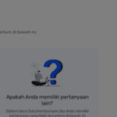
antum di bawah ini
Apakah Anda memiliki pertanyaan
lain?
Silakan baca Dokumentasi kami jika Anda memiliki
pertanyaan yang tidak tercantum di bawah ini