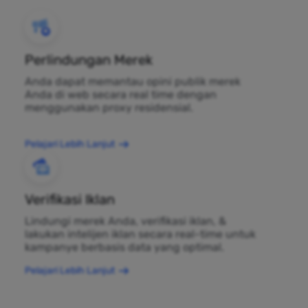
Perlindungan Merek
Anda dapat memantau opini publik merek
Anda di web secara real time dengan
menggunakan proxy residensial.
Pelajari Lebih Lanjut
Verifikasi Iklan
Lindungi merek Anda, verifikasi iklan, &
lakukan intelijen iklan secara real-time untuk
kampanye berbasis data yang optimal.
Pelajari Lebih Lanjut