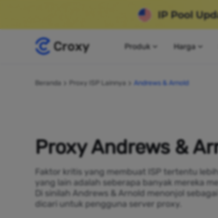
Produk
Harga
Beranda
Proxy ISP Lainnya
Andrews & Arnold
Proxy Andrews & Ar
Faktor kritis yang membuat ISP tertentu lebi
yang lain adalah seberapa banyak mereka me
Di sinilah Andrews & Arnold menonjol sebaga
dicari untuk pengguna server proxy.