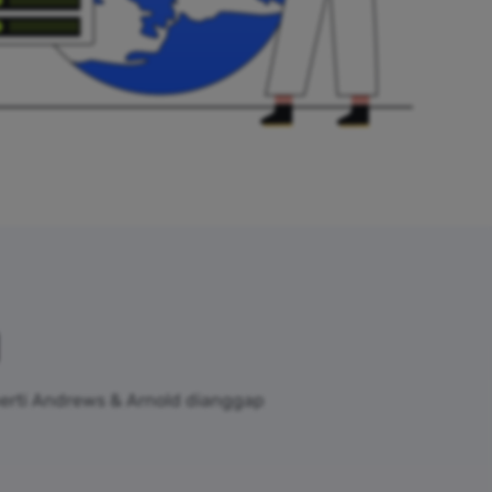
perti Andrews & Arnold dianggap