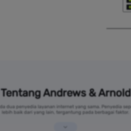
Tentang Andrews & Arnold
ada dua penyedia layanan internet yang sama. Penyedia se
lebih baik dari yang lain, tergantung pada berbagai faktor.