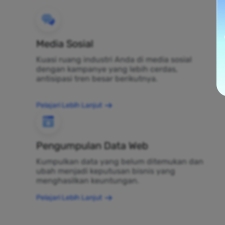
Media Sosial
Kuasi ruang industri Anda di media sosial
dengan kampanye yang lebih cerdas,
antisipasi tren besar berikutnya.
Pelajari Lebih Lanjut
Pengumpulan Data Web
Kumpulkan data yang belum ditemukan dan
ubah menjadi keputusan bisnis yang
menghasilkan keuntungan.
Pelajari Lebih Lanjut