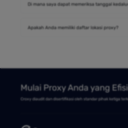
Di mana saya dapat memeriksa tanggal kedalu
Apakah Anda memiliki daftar lokasi proxy?
Mulai Proxy Anda yang Efis
Croxy diaudit dan disertifikasi oleh standar pihak ketiga ter