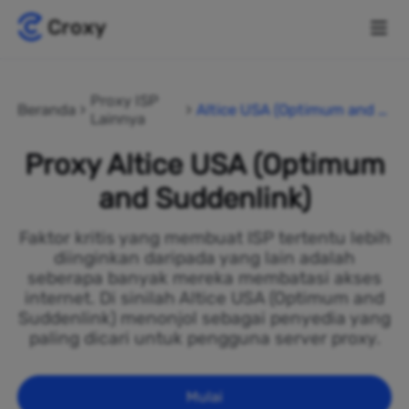
Proxy ISP
Beranda
Altice USA (Optimum and S
Lainnya
uddenlink)
Proxy Altice USA (Optimum
and Suddenlink)
Faktor kritis yang membuat ISP tertentu lebih
diinginkan daripada yang lain adalah
seberapa banyak mereka membatasi akses
internet. Di sinilah Altice USA (Optimum and
Suddenlink) menonjol sebagai penyedia yang
paling dicari untuk pengguna server proxy.
Mulai