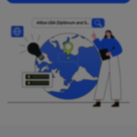
Altice USA (Optimum and Su
ddenlink)