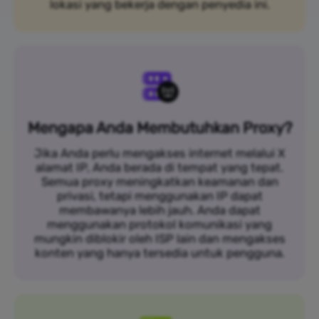
lokasi yang bekerja dengan penyedia ini.
Mengapa Anda Membutuhkan Proxy?
Jika Anda perlu mengakses internet melalui X
alamat IP, Anda berada di tempat yang tepat.
Semua proxy meningkatkan keamanan dan
privasi, tetapi menggunakan IP dapat
membawanya lebih jauh. Anda dapat
menggunakan protokol komunikasi yang
mungkin diblokir oleh ISP lain dan mengakses
konten yang hanya tersedia untuk pengguna.