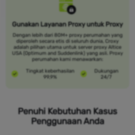
Gunakan Layanan Proxy untuk Proxy
Dengan lebih dari 80M+ proxy perumahan yang
diperoleh secara etis di seluruh dunia, Croxy
adalah pilihan utama untuk server proxy Altice
USA (Optimum and Suddenlink) yang asli. Proxy
perumahan kami menawarkan:
Tingkat keberhasilan
Dukungan
99,9%
24/7
Penuhi Kebutuhan Kasus
Penggunaan Anda