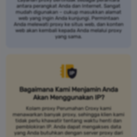
antara perangkat Anda dan Internet. Sangat
mudah digunakan – cukup masukkan alamat
web yang ingin Anda kunjungi. Permintaan
Anda melewati proxy ke situs web, dan konten
web akan kembali kepada Anda melalui proxy
yang sama.
Bagaimana Kami Menjamin Anda
Akan Menggunakan IP?
Kolam proxy Perumahan Croxy kami
menawarkan banyak proxy, sehingga klien kami
tidak perlu khawatir tentang waktu henti dan
pemblokiran IP. Anda dapat mengakses data
yang Anda butuhkan dengan server proxy dari