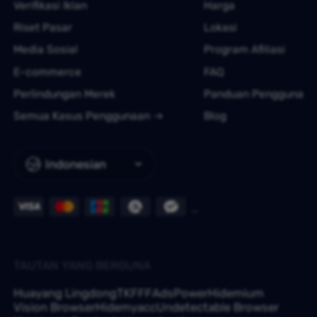
Verifikasi Iklan
Harga
Riset Pasar
Lokasi
Media Sosial
Program Afiliasi
E-commerce
FAQ
Perlindungan Merek
Panduan Pengguna
Semua Kasus Penggunaan
Blog
Indonesian
TAUTAN YANG BERGUNA
Huayang Lingdong
TKFFF
AdsPower
Hidemium
Vision Browser
Hidemyacc
Undetectable Browser