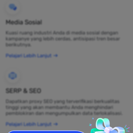
Media Sosial
Kuasi ruang industri Anda di media sosial dengan
kampanye yang lebih cerdas, antisipasi tren besar
berikutnya.
Pelajari Lebih Lanjut
SERP & SEO
Dapatkan proxy SEO yang terverifikasi berkualitas
tinggi yang akan membantu Anda menghindari
pemblokiran dan mengumpulkan data terlokalisasi.
Pelajari Lebih Lanjut