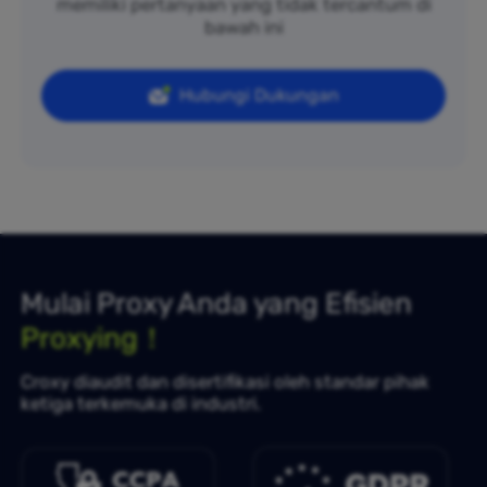
memiliki pertanyaan yang tidak tercantum di
bawah ini
Hubungi Dukungan
Mulai Proxy Anda yang Efisien
Proxying！
Croxy diaudit dan disertifikasi oleh standar pihak
ketiga terkemuka di industri.