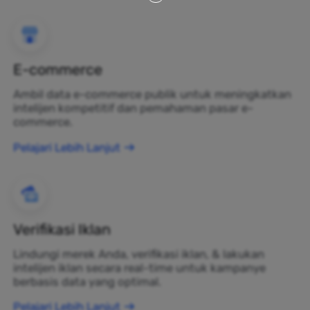
E-commerce
Ambil data e-commerce publik untuk meningkatkan
intelijen kompetitif dan pemahaman pasar e-
commerce.
Pelajari Lebih Lanjut
Verifikasi Iklan
Lindungi merek Anda, verifikasi iklan, & lakukan
intelijen iklan secara real-time untuk kampanye
berbasis data yang optimal.
Pelajari Lebih Lanjut