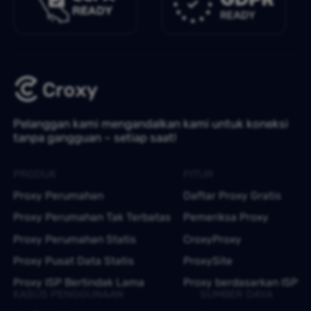
Pelanggan kami mengandalkan kami untuk koneksi
tanpa gangguan – setiap saat!
PRODUK
FITUR
Proxy Perumahan
Daftar Proxy Gratis
Proxy Perumahan Tak Terbatas
Pemeriksa Proxy
Proxy Perumahan Statis
CroxyProxy
Proxy Pusat Data Statis
ProxySite
Proxy ISP Bertindak Lama
Proxy berdasarkan ISP
KASUS PENGGUNAAN
SUMBER DAYA