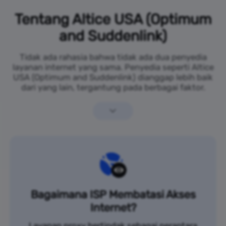
Tentang Altice USA (Optimum
and Suddenlink)
Tidak ada rahasia bahwa tidak ada dua penyedia
layanan internet yang sama. Penyedia seperti Altice
USA (Optimum and Suddenlink) dianggap lebih baik
dari yang lain, tergantung pada berbagai faktor.
Bagaimana ISP Membatasi Akses
Internet?
Layanan proxy bertindak sebagai perantara