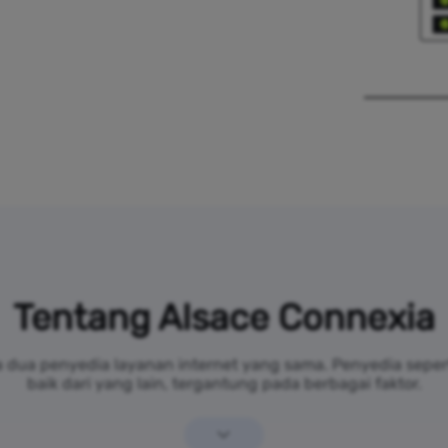
Tentang Alsace Connexia
a dua penyedia layanan internet yang sama. Penyedia seper
baik dari yang lain, tergantung pada berbagai faktor.