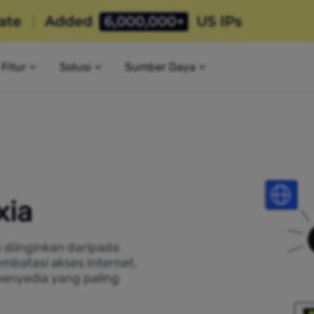
Fitur
Solusi
Sumber Daya
xia
h diinginkan daripada
mbatasi akses internet.
penyedia yang paling