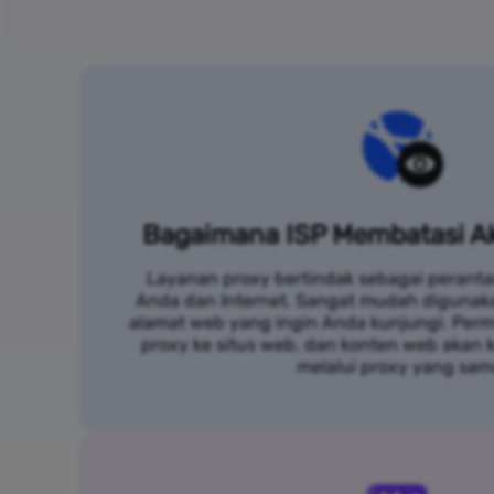
Bagaimana ISP Membatasi Ak
Layanan proxy bertindak sebagai peranta
Anda dan Internet. Sangat mudah digunak
alamat web yang ingin Anda kunjungi. Per
proxy ke situs web, dan konten web akan
melalui proxy yang sam