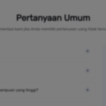
Pertanyaan Umum
mentasi kami jika Anda memiliki pertanyaan yang tidak terc
 penipuan yang tinggi?