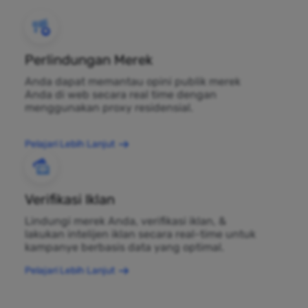
Perlindungan Merek
Anda dapat memantau opini publik merek
Anda di web secara real time dengan
menggunakan proxy residensial.
Pelajari Lebih Lanjut
Verifikasi Iklan
Lindungi merek Anda, verifikasi iklan, &
lakukan intelijen iklan secara real-time untuk
kampanye berbasis data yang optimal.
Pelajari Lebih Lanjut