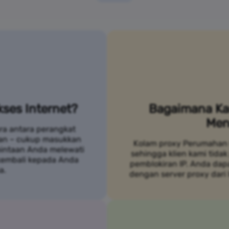
ses Internet?
Bagaimana Ka
Men
ra antara perangkat
an – cukup masukkan
Kolam proxy Perumahan 
mintaan Anda melewati
sehingga klien kami tidak
 kembali kepada Anda
pemblokiran IP. Anda da
a.
dengan server proxy dari 