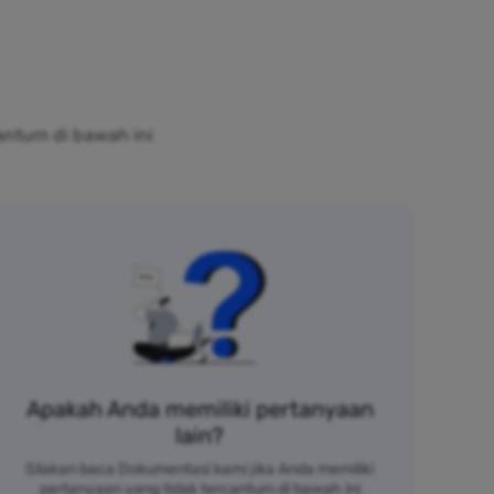
antum di bawah ini
Apakah Anda memiliki pertanyaan
lain?
Silakan baca Dokumentasi kami jika Anda memiliki
pertanyaan yang tidak tercantum di bawah ini