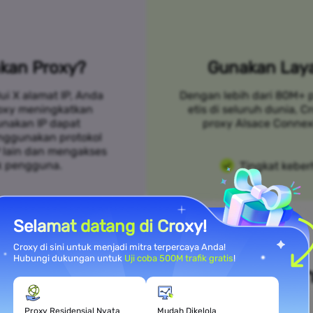
kan Proxy?
Gunakan Laya
ui X alamat IP, Anda
Dengan lebih dari 80M+ 
roxy meningkatkan
etis di seluruh dunia, 
unakan IP dapat
proxy Alsace Connex
nggunakan protokol
P lain dan mengakses
k pengguna.
Tingkat keber
Selamat datang di Croxy!
Croxy di sini untuk menjadi mitra terpercaya Anda!
Hubungi dukungan untuk
Uji coba 500M trafik gratis
!
i Kebutuhan Kasus Penggunaa
Proxy Residensial Nyata
Mudah Dikelola