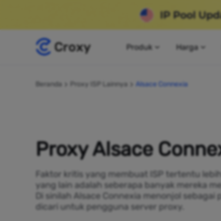
Produk
Harga
Beranda
Proxy ISP Lainnya
Alsace Connexia
Proxy Alsace Conne
Faktor kritis yang membuat ISP tertentu lebi
yang lain adalah seberapa banyak mereka me
Di sinilah Alsace Connexia menonjol sebagai 
dicari untuk pengguna server proxy.