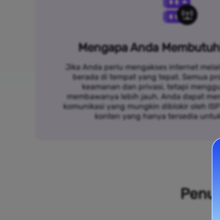
Mengapa Anda Membutuh
Jika Anda perlu mengakses internet melal
berada di tempat yang tepat. Semua p
keamanan dan privasi, tetapi mengg
membawanya lebih jauh. Anda dapat me
komunikasi yang mungkin diblokir oleh IS
konten yang hanya tersedia untu
Penuh