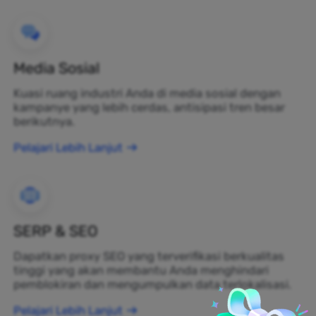
Media Sosial
Kuasi ruang industri Anda di media sosial dengan
kampanye yang lebih cerdas, antisipasi tren besar
berikutnya.
Pelajari Lebih Lanjut
SERP & SEO
Dapatkan proxy SEO yang terverifikasi berkualitas
tinggi yang akan membantu Anda menghindari
pemblokiran dan mengumpulkan data terlokalisasi.
Pelajari Lebih Lanjut