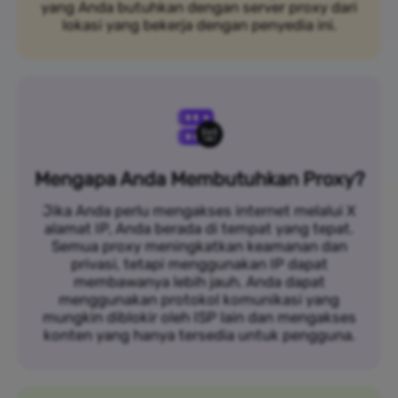
yang Anda butuhkan dengan server proxy dari
lokasi yang bekerja dengan penyedia ini.
Mengapa Anda Membutuhkan Proxy?
Jika Anda perlu mengakses internet melalui X
alamat IP, Anda berada di tempat yang tepat.
Semua proxy meningkatkan keamanan dan
privasi, tetapi menggunakan IP dapat
membawanya lebih jauh. Anda dapat
menggunakan protokol komunikasi yang
mungkin diblokir oleh ISP lain dan mengakses
konten yang hanya tersedia untuk pengguna.