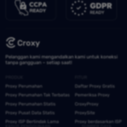
Pelanggan kami mengandalkan kami untuk koneksi
tanpa gangguan – setiap saat!
PRODUK
FITUR
Proxy Perumahan
Daftar Proxy Gratis
Proxy Perumahan Tak Terbatas
Pemeriksa Proxy
Proxy Perumahan Statis
CroxyProxy
Proxy Pusat Data Statis
ProxySite
Proxy ISP Bertindak Lama
Proxy berdasarkan ISP
KASUS PENGGUNAAN
SUMBER DAYA