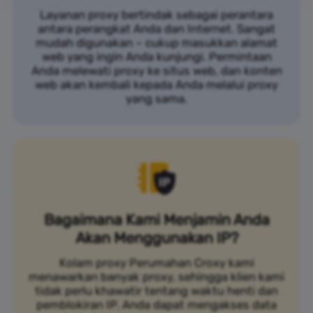
Layanan proxy bertindak sebagai perantara
antara perangkat Anda dan Internet. Sangat
mudah digunakan – cukup masukkan alamat
web yang ingin Anda kunjungi. Permintaan
Anda melewati proxy ke situs web, dan konten
web akan kembali kepada Anda melalui proxy
yang sama.
Bagaimana Kami Menjamin Anda
Akan Menggunakan IP?
Kolam proxy Perumahan Croxy kami
menawarkan banyak proxy, sehingga klien kami
tidak perlu khawatir tentang waktu henti dan
pemblokiran IP. Anda dapat mengakses data