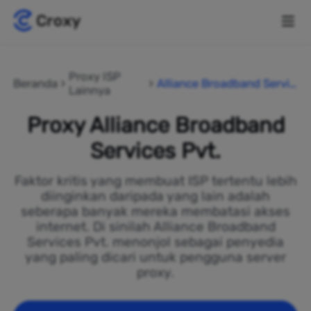
Proxy ISP
Beranda
Alliance Broadband Servic
Lainnya
es Pvt.
Proxy Alliance Broadband
Services Pvt.
Faktor kritis yang membuat ISP tertentu lebih
diinginkan daripada yang lain adalah
seberapa banyak mereka membatasi akses
internet. Di sinilah Alliance Broadband
Services Pvt. menonjol sebagai penyedia
yang paling dicari untuk pengguna server
proxy.