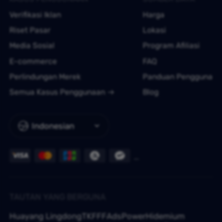
Verifikasi Iklan
Harga
Riset Pasar
Lokasi
Media Sosial
Program Afiliasi
E-commerce
FAQ
Perlindungan Merek
Panduan Pengguna
Semua Kasus Penggunaan
Blog
Indonesian
TAUTAN YANG BERGUNA
Huayang Lingdong
TKFFF
AdsPower
Hidemium