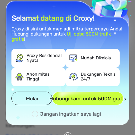
Selamat datang di Croxy!
Croxy di sini untuk menjadi mitra terpercaya Anda!
Perlindungan Merek
Hubungi dukungan untuk
Uji coba 500M trafik
gratis
!
Anda dapat memantau opini publik merek Anda di
web secara real time dengan menggunakan proxy
residensial.
Proxy Residensial
Mudah Dikelola
Nyata
Pelajari Lebih Lanjut
Anonimitas
Dukungan Teknis
Tinggi
24/7
Mulai
Hubungi kami untuk 500M gratis
Pengumpulan Data Web
Kumpulkan data yang belum ditemukan dan ubah
Jangan ingatkan saya lagi
menjadi keputusan bisnis yang menghasilkan
keuntungan.