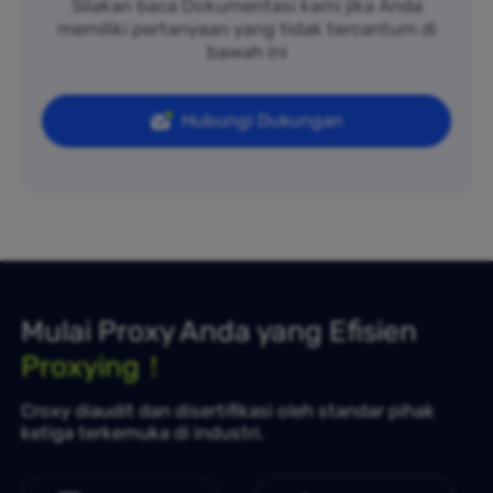
Silakan baca Dokumentasi kami jika Anda
memiliki pertanyaan yang tidak tercantum di
bawah ini
Hubungi Dukungan
Mulai Proxy Anda yang Efisien
Proxying！
Croxy diaudit dan disertifikasi oleh standar pihak
ketiga terkemuka di industri.