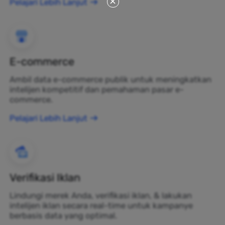
Pelajari Lebih Lanjut
E-commerce
Ambil data e-commerce publik untuk meningkatkan
intelijen kompetitif dan pemahaman pasar e-
commerce.
Pelajari Lebih Lanjut
Verifikasi Iklan
Lindungi merek Anda, verifikasi iklan, & lakukan
intelijen iklan secara real-time untuk kampanye
berbasis data yang optimal.