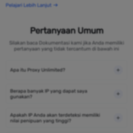
Pelajari Lebih Lanjut
Pertanyaan Umum
Silakan baca Dokumentasi kami jika Anda memiliki
pertanyaan yang tidak tercantum di bawah ini
Apa itu Proxy Unlimited?
Berapa banyak IP yang dapat saya
gunakan?
Apakah IP Anda akan terdeteksi memiliki
nilai penipuan yang tinggi?