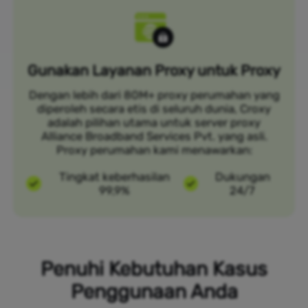
Gunakan Layanan Proxy untuk Proxy
Dengan lebih dari 80M+ proxy perumahan yang
diperoleh secara etis di seluruh dunia, Croxy
adalah pilihan utama untuk server proxy
Alliance Broadband Services Pvt. yang asli.
Proxy perumahan kami menawarkan:
Tingkat keberhasilan
Dukungan
99,9%
24/7
Penuhi Kebutuhan Kasus
Penggunaan Anda