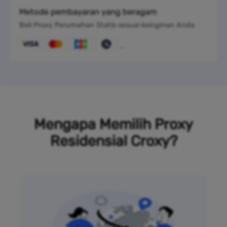
Metode pembayaran yang beragam
Beli Proxy Perumahan Statis sesuai keinginan Anda
Mengapa Memilih Proxy
Residensial Croxy?