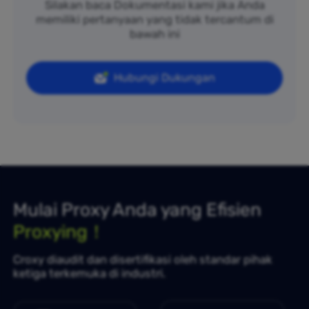
Silakan baca Dokumentasi kami jika Anda
memiliki pertanyaan yang tidak tercantum di
bawah ini
Hubungi Dukungan
Mulai Proxy Anda yang Efisien
Proxying！
Croxy diaudit dan disertifikasi oleh standar pihak
ketiga terkemuka di industri.