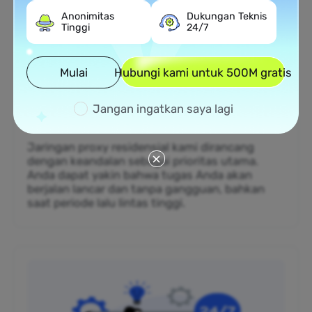
Anonimitas
Dukungan Teknis
Tinggi
24/7
Mulai
Hubungi kami untuk 500M gratis
Jangan ingatkan saya lagi
99,99% Uptime
Jaringan proxy residensial kami dirancang
dengan keandalan sebagai prioritas utama.
Anda dapat yakin bahwa tugas Anda akan
berjalan lancar dan tanpa gangguan, bahkan
saat periode lalu lintas tinggi.