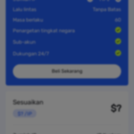
Lalu lintas
Tanpa Batas
Masa berlaku
60
Penargetan tingkat negara
Sub-akun
Dukungan 24/7
Beli Sekarang
Sesuaikan
$?
$? /IP