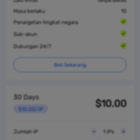
Lalu lintas
Tanpa Batas
Masa berlaku
10
Penargetan tingkat negara
Sub-akun
Dukungan 24/7
Beli Sekarang
30 Days
$10.00
$10.00/IP
Jumlah IP
1 IPs