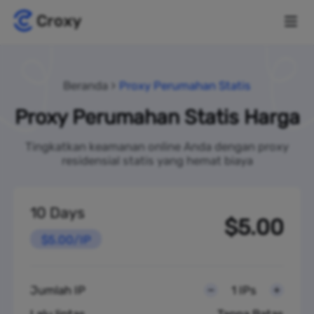
Beranda
Proxy Perumahan Statis
Proxy Perumahan Statis Harga
Tingkatkan keamanan online Anda dengan proxy
residensial statis yang hemat biaya
10 Days
$5.00
$5.00/IP
Jumlah IP
1 IPs