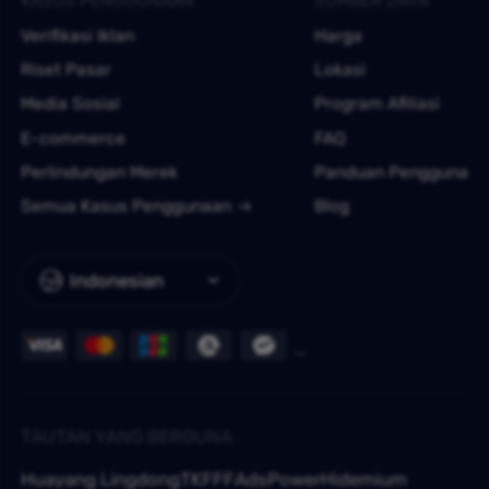
KASUS PENGGUNAAN
SUMBER DAYA
Verifikasi Iklan
Harga
Riset Pasar
Lokasi
Media Sosial
Program Afiliasi
E-commerce
FAQ
Perlindungan Merek
Panduan Pengguna
Semua Kasus Penggunaan
Blog
Indonesian
TAUTAN YANG BERGUNA
Huayang Lingdong
TKFFF
AdsPower
Hidemium