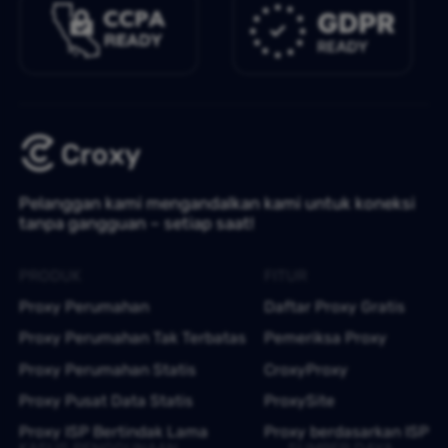
Pelanggan kami mengandalkan kami untuk koneksi
tanpa gangguan – setiap saat!
PRODUK
FITUR
Proxy Perumahan
Daftar Proxy Gratis
Proxy Perumahan Tak Terbatas
Pemeriksa Proxy
Proxy Perumahan Statis
CroxyProxy
Proxy Pusat Data Statis
ProxySite
Proxy ISP Bertindak Lama
Proxy berdasarkan ISP