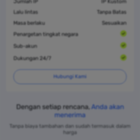
Jumlah IP
IP Kustom
Lalu lintas
Tanpa Batas
Masa berlaku
Sesuaikan
Penargetan tingkat negara
Sub-akun
Dukungan 24/7
Hubungi Kami
Dengan setiap rencana,
Anda akan
menerima
Tanpa biaya tambahan dan sudah termasuk dalam
harga