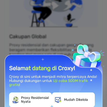
Cakupan Global
Proxy residensial dan cakupan geografis yang
beragam memberikan fleksibilitas yang tiada
banding dari mana saja di seluruh dunia.
Dengan 80 juta alamat IP di seluruh dunia,
Anda dapat mensimulasikan berada di lokasi
Selamat datang di Croxy!
mana pun.
Croxy di sini untuk menjadi mitra terpercaya Anda!
Hubungi dukungan untuk
Uji coba 500M trafik
gratis
!
Proxy Residensial
Mudah Dikelola
Nyata