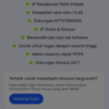
IP Residensial 100% Pribadi
Kecepatan rata-rata < 0.6S
Dukungan HTTP/SOCKS5
IP Statis & Khusus
Bandwidth dan sesi tak terbatas
Cocok untuk tugas dengan volume tinggi
Waktu respons cepat 99.9%
Dukungan khusus 24/7
Tertarik untuk menjelajahi rencana harga kami?
Kami selalu siap membantu Anda memutuskan
Infrastruktur Proxy mana yang akan dibeli!
Hubungi Kami