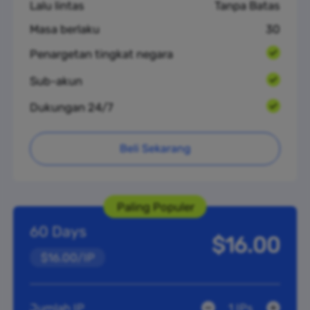
Lalu lintas
Tanpa Batas
Masa berlaku
30
Penargetan tingkat negara
Sub-akun
Dukungan 24/7
Beli Sekarang
Paling Populer
60 Days
$16.00
$16.00/IP
Jumlah IP
1 IPs