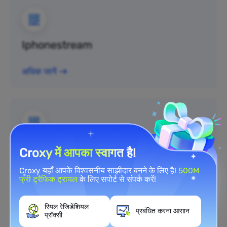
Iphonestream
अधिक जानें
Anexia Internetdienstleistungs
Croxy में आपका स्वागत है!
Croxy यहाँ आपके विश्वसनीय साझीदार बनने के लिए है!
500M
अधिक जानें
फ्री ट्रैफिक ट्रायल
के लिए सपोर्ट से संपर्क करें!
रियल रेजिडेंशियल
प्रबंधित करना आसान
प्रॉक्सी