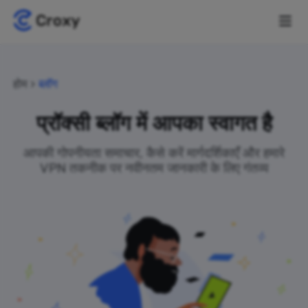
होम
ब्लॉग
प्रॉक्सी ब्लॉग में आपका स्वागत है
आपकी गोपनीयता समाचार, कैसे करें मार्गदर्शिकाएँ और हमारे
VPN तकनीक पर नवीनतम जानकारी के लिए गंतव्य