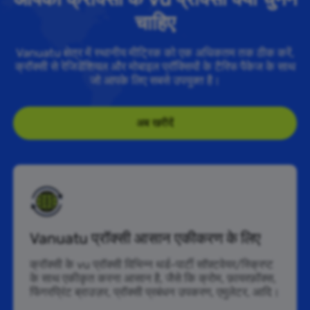
चाहिए
Vanuatu क्षेत्र में स्थानीय मीट्रिक को एक अधिकतम तक ठीक करें,
क्रॉक्सी से रेजिडेंशियल और मोबाइल प्रॉक्सियों के टैरिफ पैकेज के साथ
जो आपके लिए सबसे उपयुक्त है।
अब खरीदें
Vanuatu प्रॉक्सी आसान एकीकरण के लिए
क्रॉक्सी के vu प्रॉक्सी विभिन्न थर्ड-पार्टी सॉफ़्टवेयर/स्क्रिप्ट
के साथ एकीकृत करना आसान है, जैसे कि क्रोम, फ़ायरफ़ॉक्स,
फिंगरप्रिंट ब्राउज़र, प्रॉक्सी प्रबंधन उपकरण, एमुलेटर, आदि।