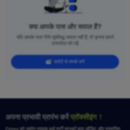
क्या आपके पास और सवाल हैं?
यदि आपके पास नीचे सूचीबद्ध सवाल नहीं हैं, तो कृपया हमारे
दस्तावेज़ को पढ़ें
सपोर्ट से संपर्क करें
अपना प्रभावी प्रारंभ करें
प्रॉक्सीइंग！
Croxy को उद्योग प्रमुख थर्ड पार्टी मानकों द्वारा ऑडिट और प्रमाणित