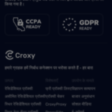
किया गया है।
हमारे ग्राहक हमें निर्बाध कनेक्शन पर भरोसा करते हैं - हर बार!
उत्पाद
विशेषताएँ
उपयोग के मामले
रेसिडेंशियल प्रॉक्सी
फ्री प्रॉक्सी लिस्ट
विज्ञापन सत्यापन
असीमित रेसिडेंशियल प्रॉक्सी
प्रॉक्सी चेकर
बाजार अनुसंधान
स्थिर रेसिडेंशियल प्रॉक्सी
CroxyProxy
सोशल मीडिया