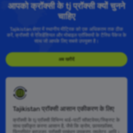
आपको क्रॉक्सी के tj प्रॉक्सी क्यों चुनने
चाहिए
Tajikistan क्षेत्र में स्थानीय मीट्रिक को एक अधिकतम तक ठीक
करें, क्रॉक्सी से रेजिडेंशियल और मोबाइल प्रॉक्सियों के टैरिफ पैकेज के
साथ जो आपके लिए सबसे उपयुक्त है।
अब खरीदें
Tajikistan प्रॉक्सी आसान एकीकरण के लिए
क्रॉक्सी के tj प्रॉक्सी विभिन्न थर्ड-पार्टी सॉफ़्टवेयर/स्क्रिप्ट के
साथ एकीकृत करना आसान है, जैसे कि क्रोम, फ़ायरफ़ॉक्स,
फिंगरप्रिंट ब्राउज़र, प्रॉक्सी प्रबंधन उपकरण, एमुलेटर, आदि।