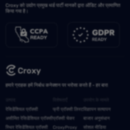
Croxy को उद्योग प्रमुख थर्ड पार्टी मानकों द्वारा ऑडिट और प्रमाणित
किया गया है।
हमारे ग्राहक हमें निर्बाध कनेक्शन पर भरोसा करते हैं - हर बार!
उत्पाद
विशेषताएँ
उपयोग के मामले
रेसिडेंशियल प्रॉक्सी
फ्री प्रॉक्सी लिस्ट
विज्ञापन सत्यापन
असीमित रेसिडेंशियल प्रॉक्सी
प्रॉक्सी चेकर
बाजार अनुसंधान
स्थिर रेसिडेंशियल प्रॉक्सी
CroxyProxy
सोशल मीडिया