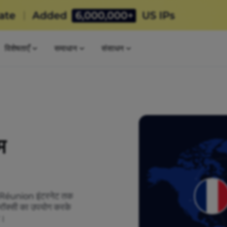
विशेषताएँ
समाधान
संसाधन
म
को Réunion इंटरनेट तक
क्रॉक्सी का उपयोग करके
र।