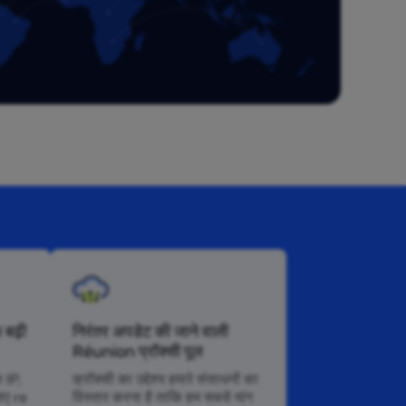
 बढ़ी
निरंतर अपडेट की जाने वाली
Réunion प्रॉक्सी पूल
े IP,
क्रॉक्सी का उद्देश्य हमारे संसाधनों का
िए re
विस्तार करना है ताकि हम सबसे मांग