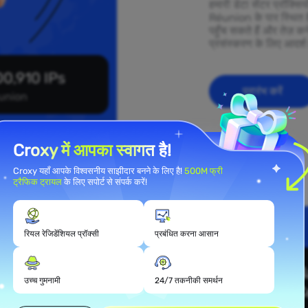
हमारी डेटा सेंटर प्रॉक्स
Réunion के पार स्थित ह
पहुँच सकते हैं और तेज़ कन
प्रसंस्करण के लिए आदर्श 
0,910 IPs
प्रारंभ करें
union
Croxy में आपका स्वागत है!
Croxy यहाँ आपके विश्वसनीय साझीदार बनने के लिए है!
500M फ्री
ट्रैफिक ट्रायल
के लिए सपोर्ट से संपर्क करें!
रियल रेजिडेंशियल प्रॉक्सी
प्रबंधित करना आसान
यल प्रॉक्सी
उच्च गुमनामी
24/7 तकनीकी समर्थन