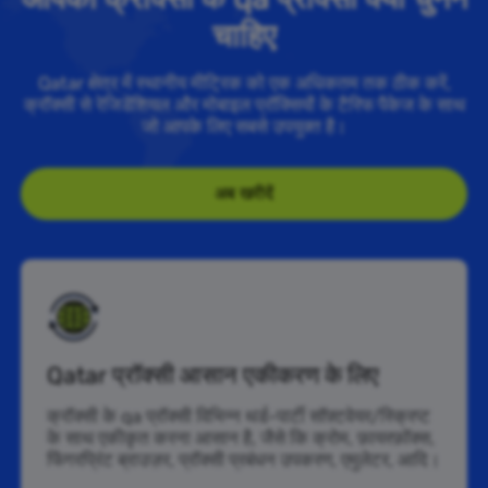
चाहिए
Qatar क्षेत्र में स्थानीय मीट्रिक को एक अधिकतम तक ठीक करें,
क्रॉक्सी से रेजिडेंशियल और मोबाइल प्रॉक्सियों के टैरिफ पैकेज के साथ
जो आपके लिए सबसे उपयुक्त है।
अब खरीदें
Qatar प्रॉक्सी आसान एकीकरण के लिए
क्रॉक्सी के qa प्रॉक्सी विभिन्न थर्ड-पार्टी सॉफ़्टवेयर/स्क्रिप्ट
के साथ एकीकृत करना आसान है, जैसे कि क्रोम, फ़ायरफ़ॉक्स,
फिंगरप्रिंट ब्राउज़र, प्रॉक्सी प्रबंधन उपकरण, एमुलेटर, आदि।