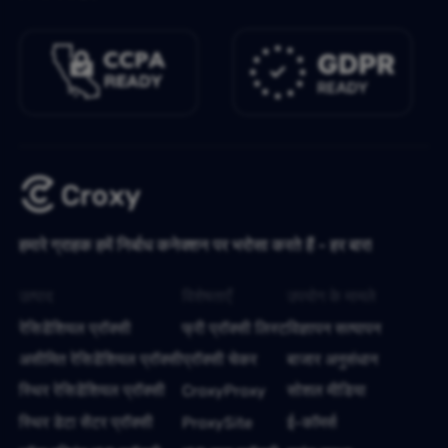
हमारे ग्राहक हमें निर्बाध कनेक्शन पर भरोसा करते हैं - हर बार!
उत्पाद
विशेषताएँ
उपयोग के मामले
रेसिडेंशियल प्रॉक्सी
फ्री प्रॉक्सी लिस्ट
विज्ञापन सत्यापन
असीमित रेसिडेंशियल प्रॉक्सी
प्रॉक्सी चेकर
बाजार अनुसंधान
स्थिर रेसिडेंशियल प्रॉक्सी
CroxyProxy
सोशल मीडिया
स्थिर डेटा सेंटर प्रॉक्सी
ProxySite
ई-कॉमर्स