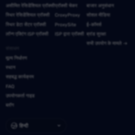
असीमित रेसिडेंशियल प्रॉक्सी
प्रॉक्सी चेकर
बाजार अनुसंधान
स्थिर रेसिडेंशियल प्रॉक्सी
CroxyProxy
सोशल मीडिया
स्थिर डेटा सेंटर प्रॉक्सी
ProxySite
ई-कॉमर्स
लॉन्ग एक्टिंग ISP प्रॉक्सी
ISP द्वारा प्रॉक्सी
ब्रांड सुरक्षा
सभी उपयोग के मामले
संसाधन
मूल्य निर्धारण
स्थान
सहबद्ध कार्यक्रम
FAQ
उपयोगकर्ता गाइड
ब्लॉग
हिन्दी