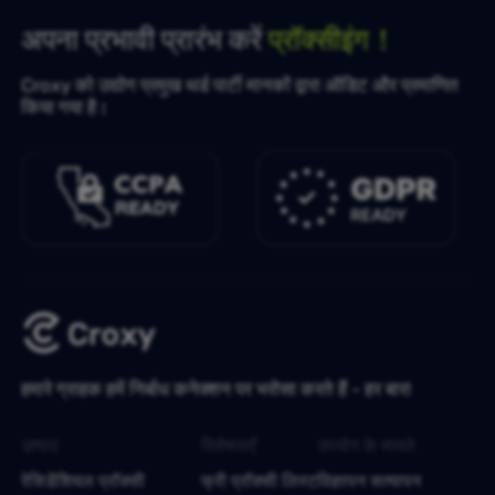
अपना प्रभावी प्रारंभ करें
प्रॉक्सीइंग！
Croxy को उद्योग प्रमुख थर्ड पार्टी मानकों द्वारा ऑडिट और प्रमाणित
किया गया है।
हमारे ग्राहक हमें निर्बाध कनेक्शन पर भरोसा करते हैं - हर बार!
उत्पाद
विशेषताएँ
उपयोग के मामले
रेसिडेंशियल प्रॉक्सी
फ्री प्रॉक्सी लिस्ट
विज्ञापन सत्यापन