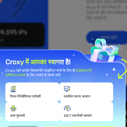
हमारी डेटा सेंटर प्रॉक्स
Niue के पार स्थित हैं। 
सकते हैं और तेज़ कनेक्शनो
लिए आदर्श हैं।
4,595 IPs
प्रारंभ करें
ue
Croxy में आपका स्वागत है!
Croxy यहाँ आपके विश्वसनीय साझीदार बनने के लिए है!
500M फ्री
ट्रैफिक ट्रायल
के लिए सपोर्ट से संपर्क करें!
रियल रेजिडेंशियल प्रॉक्सी
प्रबंधित करना आसान
्रॉक्सी
उच्च गुमनामी
24/7 तकनीकी समर्थन