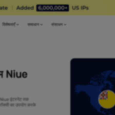
विशेषताएँ
समाधान
संसाधन
यम Niue
ो Niue इंटरनेट तक
क्रॉक्सी का उपयोग करके