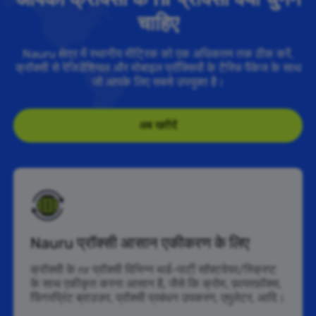
चाहिए
Nauru क्षेत्र में स्थानीय मीट्रिक को एक अधिकतम तक ठीक करें,
क्रॉक्सी से रेजिडेंशियल और मोबाइल प्रॉक्सियों के टैरिफ पैकेज के साथ
जो आपके लिए सबसे उपयुक्त है।
अब खरीदें
Nauru प्रॉक्सी आसान एकीकरण के लिए
क्रॉक्सी के nr प्रॉक्सी विभिन्न थर्ड-पार्टी सॉफ़्टवेयर/स्क्रिप्ट
के साथ एकीकृत करना आसान है, जैसे कि क्रोम, फ़ायरफ़ॉक्स,
फिंगरप्रिंट ब्राउज़र, प्रॉक्सी प्रबंधन उपकरण, एमुलेटर, आदि।