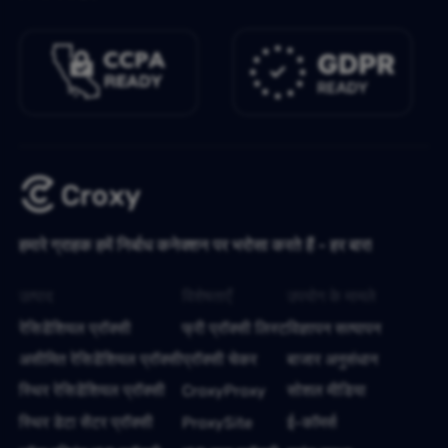
हमारे ग्राहक हमें निर्बाध कनेक्शन पर भरोसा करते हैं - हर बार!
उत्पाद
विशेषताएँ
उपयोग के मामले
रेसिडेंशियल प्रॉक्सी
फ्री प्रॉक्सी लिस्ट
विज्ञापन सत्यापन
असीमित रेसिडेंशियल प्रॉक्सी
प्रॉक्सी चेकर
बाजार अनुसंधान
स्थिर रेसिडेंशियल प्रॉक्सी
CroxyProxy
सोशल मीडिया
स्थिर डेटा सेंटर प्रॉक्सी
ProxySite
ई-कॉमर्स