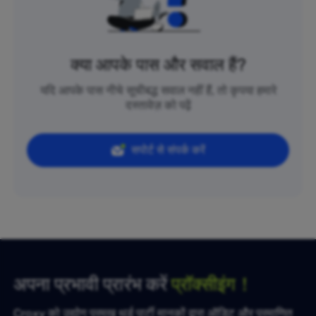
क्या आपके पास और सवाल हैं?
यदि आपके पास नीचे सूचीबद्ध सवाल नहीं हैं, तो कृपया हमारे
दस्तावेज़ को पढ़ें
सपोर्ट से संपर्क करें
अपना प्रभावी प्रारंभ करें
प्रॉक्सीइंग！
Croxy को उद्योग प्रमुख थर्ड पार्टी मानकों द्वारा ऑडिट और प्रमाणित