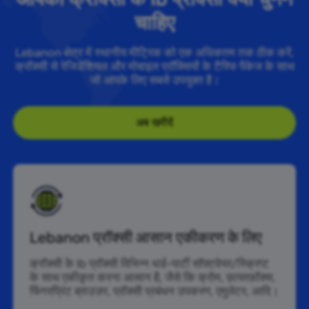
चाहिए
Lebanon क्षेत्र में स्थानीय मीट्रिक को एक अधिकतम तक ठीक करें,
क्रॉक्सी से रेजिडेंशियल और मोबाइल प्रॉक्सियों के टैरिफ पैकेज के साथ
जो आपके लिए सबसे उपयुक्त है।
अब खरीदें
Lebanon प्रॉक्सी आसान एकीकरण के लिए
क्रॉक्सी के lb प्रॉक्सी विभिन्न थर्ड-पार्टी सॉफ़्टवेयर/स्क्रिप्ट
के साथ एकीकृत करना आसान है, जैसे कि क्रोम, फ़ायरफ़ॉक्स,
फिंगरप्रिंट ब्राउज़र, प्रॉक्सी प्रबंधन उपकरण, एमुलेटर, आदि।