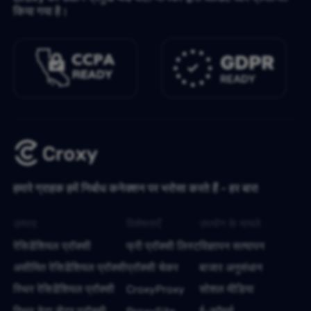
किया गया है।
हमारे ग्राहक हमें निर्बाध कनेक्शन पर भरोसा करते हैं - हर बार!
उत्पाद
विशेषताएँ
उपयोग के मामले
रेसिडेंशियल प्रॉक्सी
फ्री प्रॉक्सी लिस्ट
विज्ञापन सत्यापन
असीमित रेसिडेंशियल प्रॉक्सी
प्रॉक्सी चेकर
बाजार अनुसंधान
स्थिर रेसिडेंशियल प्रॉक्सी
CroxyProxy
सोशल मीडिया