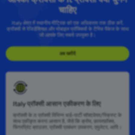
चाहिए
Italy क्षेत्र में स्थानीय मीट्रिक को एक अधिकतम तक ठीक करें,
क्रॉक्सी से रेजिडेंशियल और मोबाइल प्रॉक्सियों के टैरिफ पैकेज के साथ
जो आपके लिए सबसे उपयुक्त है।
अब खरीदें
Italy प्रॉक्सी आसान एकीकरण के लिए
क्रॉक्सी के it प्रॉक्सी विभिन्न थर्ड-पार्टी सॉफ़्टवेयर/स्क्रिप्ट के
साथ एकीकृत करना आसान है, जैसे कि क्रोम, फ़ायरफ़ॉक्स,
फिंगरप्रिंट ब्राउज़र, प्रॉक्सी प्रबंधन उपकरण, एमुलेटर, आदि।