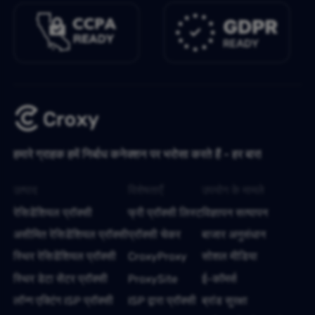
हमारे ग्राहक हमें निर्बाध कनेक्शन पर भरोसा करते हैं - हर बार!
उत्पाद
विशेषताएँ
उपयोग के मामले
रेसिडेंशियल प्रॉक्सी
फ्री प्रॉक्सी लिस्ट
विज्ञापन सत्यापन
असीमित रेसिडेंशियल प्रॉक्सी
प्रॉक्सी चेकर
बाजार अनुसंधान
स्थिर रेसिडेंशियल प्रॉक्सी
CroxyProxy
सोशल मीडिया
स्थिर डेटा सेंटर प्रॉक्सी
ProxySite
ई-कॉमर्स
लॉन्ग एक्टिंग ISP प्रॉक्सी
ISP द्वारा प्रॉक्सी
ब्रांड सुरक्षा