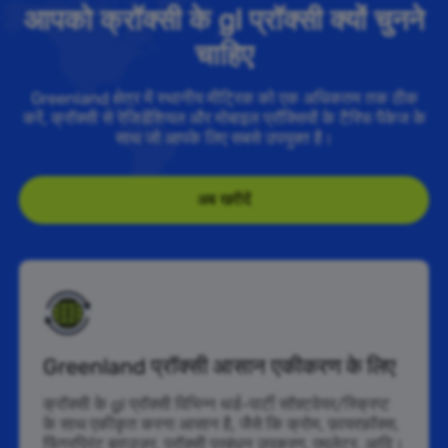
आपको क्रॉक्सी के gl प्रॉक्सी क्यों चुनने
चाहिए
Greenland क्षेत्र में स्थानीय मीट्रिक को एक अधिकतम तक ठीक
करें, क्रॉक्सी से रेजिडेंशियल और मोबाइल प्रॉक्सियों के टैरिफ पैकेज के
साथ जो आपके लिए सबसे उपयुक्त है।
अब खरीदें
Greenland प्रॉक्सी आसान एकीकरण के लिए
क्रॉक्सी के gl प्रॉक्सी विभिन्न थर्ड-पार्टी सॉफ़्टवेयर/स्क्रिप्ट
के साथ एकीकृत करना आसान है, जैसे कि क्रोम, फ़ायरफ़ॉक्स,
फिंगरप्रिंट ब्राउज़र, प्रॉक्सी प्रबंधन उपकरण, एमुलेटर, आदि।