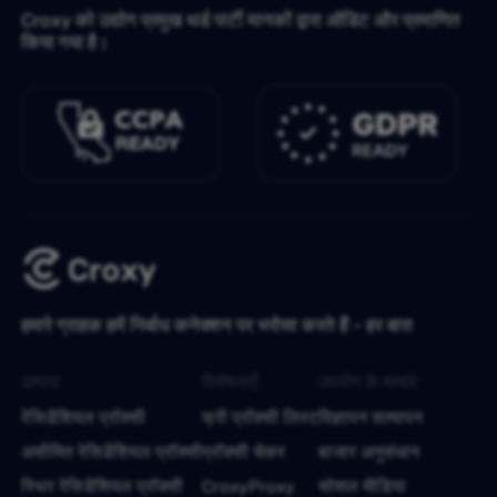
Croxy को उद्योग प्रमुख थर्ड पार्टी मानकों द्वारा ऑडिट और प्रमाणित
किया गया है।
हमारे ग्राहक हमें निर्बाध कनेक्शन पर भरोसा करते हैं - हर बार!
उत्पाद
विशेषताएँ
उपयोग के मामले
रेसिडेंशियल प्रॉक्सी
फ्री प्रॉक्सी लिस्ट
विज्ञापन सत्यापन
असीमित रेसिडेंशियल प्रॉक्सी
प्रॉक्सी चेकर
बाजार अनुसंधान
स्थिर रेसिडेंशियल प्रॉक्सी
CroxyProxy
सोशल मीडिया