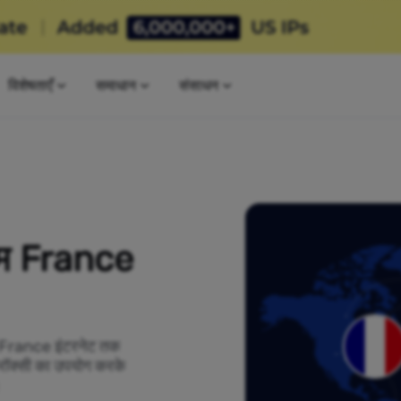
विशेषताएँ
समाधान
संसाधन
ियम France
को France इंटरनेट तक
क्रॉक्सी का उपयोग करके
।