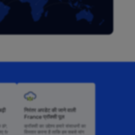
ढ़ी
निरंतर अपडेट की जाने वाली
France प्रॉक्सी पूल
े IP,
क्रॉक्सी का उद्देश्य हमारे संसाधनों का
िए fr
विस्तार करना है ताकि हम सबसे मांग