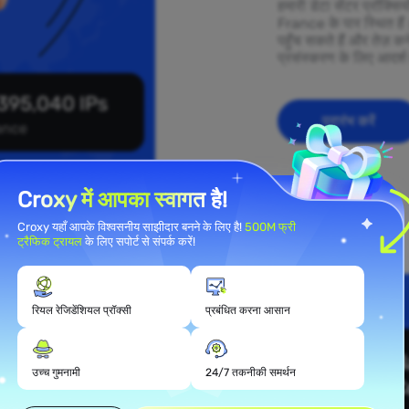
हमारी डेटा सेंटर प्रॉक्स
France के पार स्थित है
पहुँच सकते हैं और तेज़ कन
प्रसंस्करण के लिए आदर्श 
395,040 IPs
प्रारंभ करें
ance
Croxy में आपका स्वागत है!
Croxy यहाँ आपके विश्वसनीय साझीदार बनने के लिए है!
500M फ्री
ट्रैफिक ट्रायल
के लिए सपोर्ट से संपर्क करें!
रियल रेजिडेंशियल प्रॉक्सी
प्रबंधित करना आसान
ल प्रॉक्सी
उच्च गुमनामी
24/7 तकनीकी समर्थन