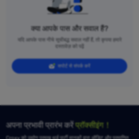
क्या आपके पास और सवाल हैं?
यदि आपके पास नीचे सूचीबद्ध सवाल नहीं हैं, तो कृपया हमारे
दस्तावेज़ को पढ़ें
सपोर्ट से संपर्क करें
अपना प्रभावी प्रारंभ करें
प्रॉक्सीइंग！
Croxy को उद्योग प्रमुख थर्ड पार्टी मानकों द्वारा ऑडिट और प्रमाणित