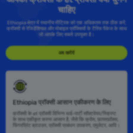
चाहिए
Ethiopia क्षेत्र में स्थानीय मीट्रिक को एक अधिकतम तक ठीक करें,
क्रॉक्सी से रेजिडेंशियल और मोबाइल प्रॉक्सियों के टैरिफ पैकेज के साथ
जो आपके लिए सबसे उपयुक्त है।
अब खरीदें
Ethiopia प्रॉक्सी आसान एकीकरण के लिए
क्रॉक्सी के et प्रॉक्सी विभिन्न थर्ड-पार्टी सॉफ़्टवेयर/स्क्रिप्ट
के साथ एकीकृत करना आसान है, जैसे कि क्रोम, फ़ायरफ़ॉक्स,
फिंगरप्रिंट ब्राउज़र, प्रॉक्सी प्रबंधन उपकरण, एमुलेटर, आदि।