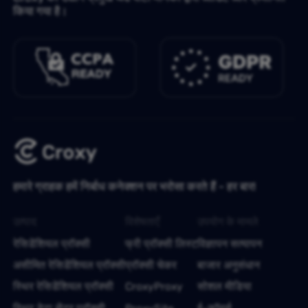
किया गया है।
हमारे ग्राहक हमें निर्बाध कनेक्शन पर भरोसा करते हैं - हर बार!
उत्पाद
विशेषताएँ
उपयोग के मामले
रेसिडेंशियल प्रॉक्सी
फ्री प्रॉक्सी लिस्ट
विज्ञापन सत्यापन
असीमित रेसिडेंशियल प्रॉक्सी
प्रॉक्सी चेकर
बाजार अनुसंधान
स्थिर रेसिडेंशियल प्रॉक्सी
CroxyProxy
सोशल मीडिया